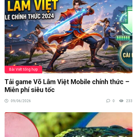
Bài Viết tổng hợp
Tải game Võ Lâm Việt Mobile chính thức –
Miễn phí siêu tốc
09/06/2026
0
233