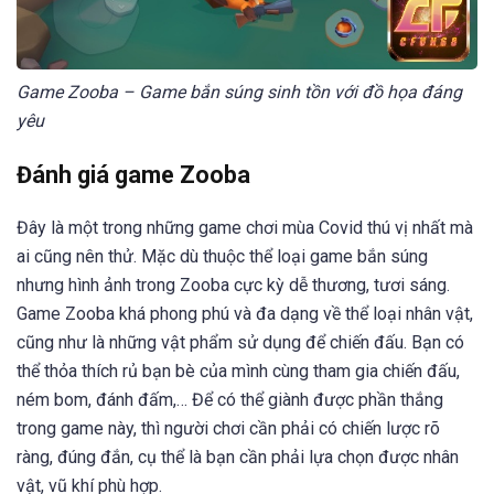
Game Zooba – Game bắn súng sinh tồn với đồ họa đáng
yêu
Đánh giá game Zooba
Đây là một trong những game chơi mùa Covid thú vị nhất mà
ai cũng nên thử. Mặc dù thuộc thể loại game bắn súng
nhưng hình ảnh trong Zooba cực kỳ dễ thương, tươi sáng.
Game Zooba khá phong phú và đa dạng về thể loại nhân vật,
cũng như là những vật phẩm sử dụng để chiến đấu. Bạn có
thể thỏa thích rủ bạn bè của mình cùng tham gia chiến đấu,
ném bom, đánh đấm,… Để có thể giành được phần thắng
trong game này, thì người chơi cần phải có chiến lược rõ
ràng, đúng đắn, cụ thể là bạn cần phải lựa chọn được nhân
vật, vũ khí phù hợp.