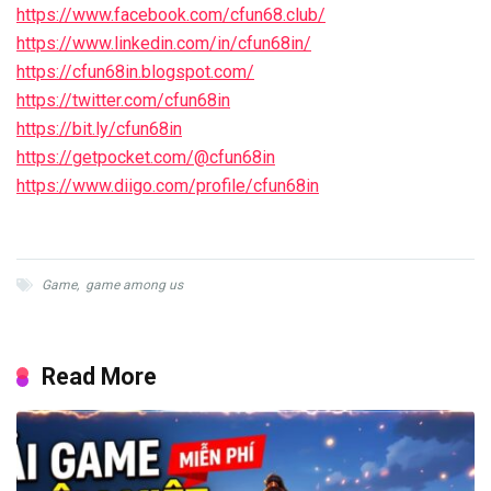
https://www.facebook.com/cfun68.club/
https://www.linkedin.com/in/cfun68in/
https://cfun68in.blogspot.com/
https://twitter.com/cfun68in
https://bit.ly/cfun68in
https://getpocket.com/@cfun68in
https://www.diigo.com/profile/cfun68in
Game
,
game among us
Read More