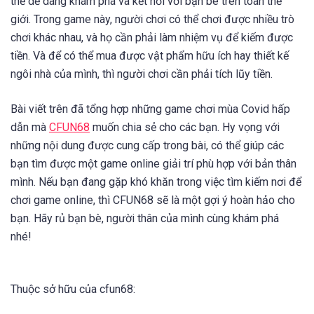
thể dễ dàng khám phá và kết nối với bạn bè trên toàn thế
giới. Trong game này, người chơi có thể chơi được nhiều trò
chơi khác nhau, và họ cần phải làm nhiệm vụ để kiếm được
tiền. Và để có thể mua được vật phẩm hữu ích hay thiết kế
ngôi nhà của mình, thì người chơi cần phải tích lũy tiền.
Bài viết trên đã tổng hợp những game chơi mùa Covid hấp
dẫn mà
CFUN68
muốn chia sẻ cho các bạn. Hy vọng với
những nội dung được cung cấp trong bài, có thể giúp các
bạn tìm được một game online giải trí phù hợp với bản thân
mình. Nếu bạn đang gặp khó khăn trong việc tìm kiếm nơi để
chơi game online, thì CFUN68 sẽ là một gợi ý hoàn hảo cho
bạn. Hãy rủ bạn bè, người thân của mình cùng khám phá
nhé!
Thuộc sở hữu của cfun68: