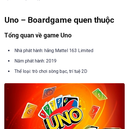
Uno – Boardgame quen thuộc
Tổng quan về game Uno
Nhà phát hành: hãng Mattel 163 Limited
Năm phát hành: 2019
Thể loại: trò chơi sòng bạc, trí tuệ 2D