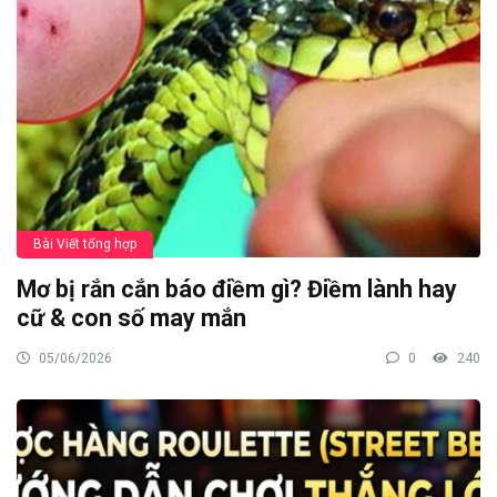
Bài Viết tổng hợp
Mơ bị rắn cắn báo điềm gì? Điềm lành hay
cữ & con số may mắn
05/06/2026
0
240