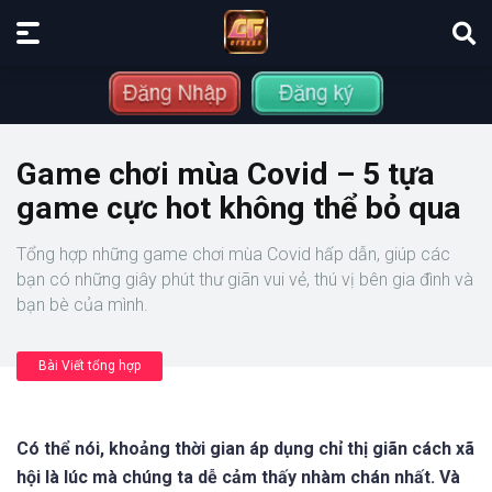
Game chơi mùa Covid – 5 tựa
game cực hot không thể bỏ qua
Tổng hợp những game chơi mùa Covid hấp dẫn, giúp các
bạn có những giây phút thư giãn vui vẻ, thú vị bên gia đình và
bạn bè của mình.
Bài Viết tổng hợp
Có thể nói, khoảng thời gian áp dụng chỉ thị giãn cách xã
hội là lúc mà chúng ta dễ cảm thấy nhàm chán nhất. Và