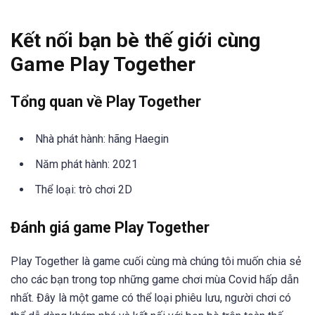
Kết nối bạn bè thế giới cùng
Game Play Together
Tổng quan về Play Together
Nhà phát hành: hãng Haegin
Năm phát hành: 2021
Thể loại: trò chơi 2D
Đánh giá game Play Together
Play Together là game cuối cùng mà chúng tôi muốn chia sẻ
cho các bạn trong top những game chơi mùa Covid hấp dẫn
nhất. Đây là một game có thể loại phiêu lưu, người chơi có