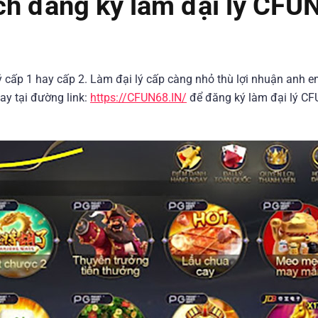
ách đăng ký làm đại lý CFU
 cấp 1 hay cấp 2. Làm đại lý cấp càng nhỏ thù lợi nhuận anh 
y tại đường link:
https://CFUN68.IN/
để đăng ký làm đại lý CF