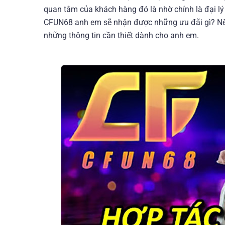
quan tâm của khách hàng đó là nhờ chính là đại lý
CFUN68 anh em sẽ nhận được những ưu đãi gì? Nếu
những thông tin cần thiết dành cho anh em.