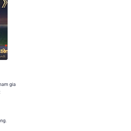
tham gia
:
ồng.