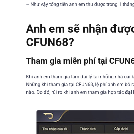
– Như vậy tổng tiền anh em thu được trong 1 tháng t
Anh em sẽ nhận được q
CFUN68?
Tham gia miễn phí tại CFUN
Khi anh em tham gia làm đại lý tại những nhà cái kh
Những khi tham gia tại CFUN68, lệ phí anh em bỏ 
nào. Do đó, rủi ro khi anh em tham gia hợp tác
đại