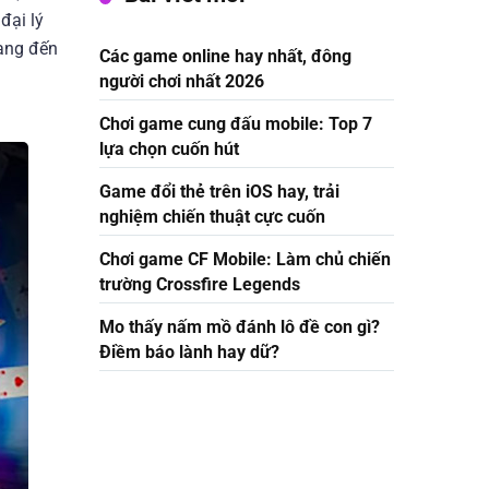
đại lý
mang đến
Các game online hay nhất, đông
người chơi nhất 2026
Chơi game cung đấu mobile: Top 7
lựa chọn cuốn hút
Game đổi thẻ trên iOS hay, trải
nghiệm chiến thuật cực cuốn
Chơi game CF Mobile: Làm chủ chiến
trường Crossfire Legends
Mo thấy nấm mồ đánh lô đề con gì?
Điềm báo lành hay dữ?