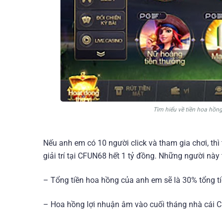
Tìm hiểu về tiền hoa hồng
Nếu anh em có 10 người click và tham gia chơi, thì 
giải trí tại CFUN68 hết 1 tỷ đồng. Những người này 
– Tổng tiền hoa hồng của anh em sẽ là 30% tổng ti
– Hoa hồng lợi nhuận âm vào cuối tháng nhà cái CF