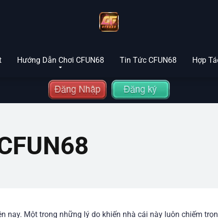
t
Hướng Dẫn Chơi CFUN68
Tin Tức CFUN68
Hợp Tác
ý CFUN68
iện nay. Một trong những lý do khiến nhà cái này luôn chiếm trọ