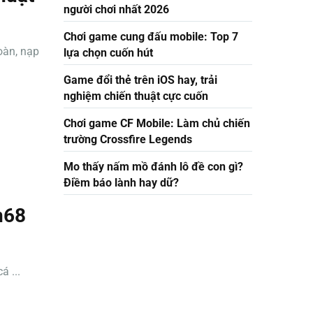
người chơi nhất 2026
Chơi game cung đấu mobile: Top 7
oàn, nạp
lựa chọn cuốn hút
Game đổi thẻ trên iOS hay, trải
nghiệm chiến thuật cực cuốn
Chơi game CF Mobile: Làm chủ chiến
trường Crossfire Legends
Mo thấy nấm mồ đánh lô đề con gì?
Điềm báo lành hay dữ?
n68
á ...