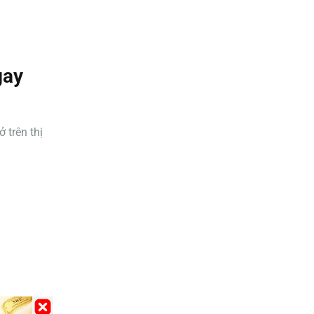
gay
 trên thị