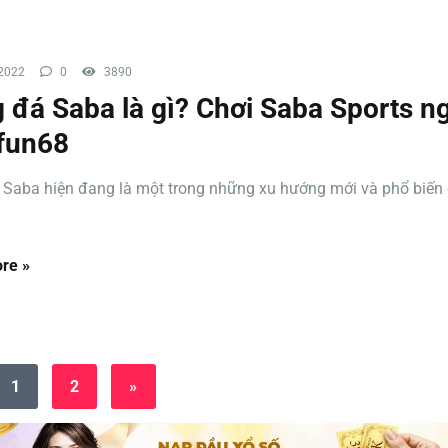
2022
0
3890
 đá Saba là gì? Chơi Saba Sports n
Cfun68
Saba hiện đang là một trong những xu hướng mới và phổ biến ở
re »
1
2
»