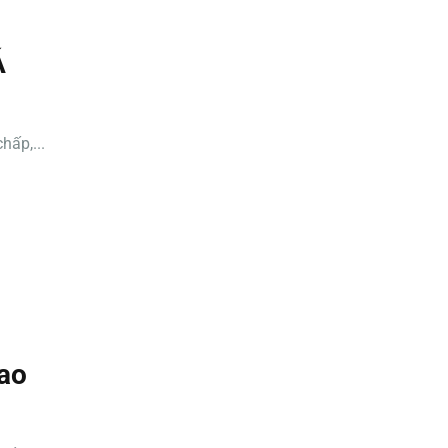
Á
hấp,...
hao