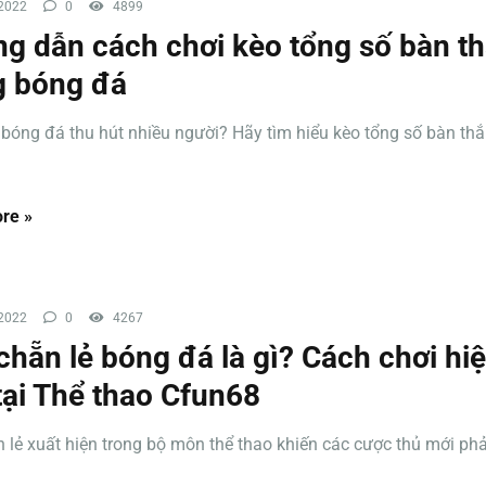
2022
0
4899
g dẫn cách chơi kèo tổng số bàn t
g bóng đá
bóng đá thu hút nhiều người? Hãy tìm hiểu kèo tổng số bàn thắ
re »
2022
0
4267
chẵn lẻ bóng đá là gì? Cách chơi hi
tại Thể thao Cfun68
 lẻ xuất hiện trong bộ môn thể thao khiến các cược thủ mới phả