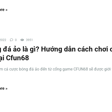
re »
2022
0
3951
 đá ảo là gì? Hướng dẫn cách chơi 
tại Cfun68
m cá cược bóng đá ảo đến từ cổng game CFUN68 sẽ được giới t
re »