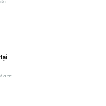
hiến
tại
cá cược