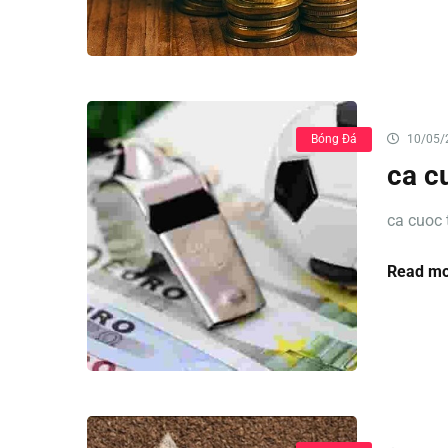
Bóng Đá
10/05/
ca c
ca cuoc 
Read mo