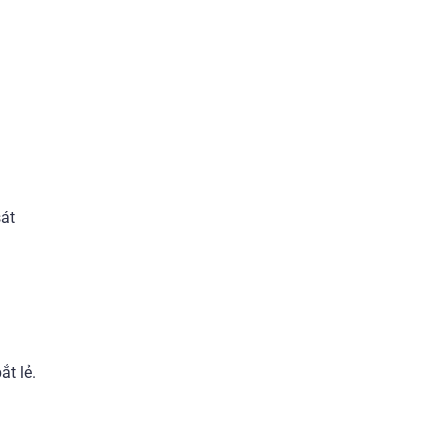
sát
ắt lẻ.