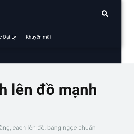
 Đại Lý
Khuyến mãi
ch lên đồ mạnh
năng, cách lên đồ, bảng ngọc chuẩn