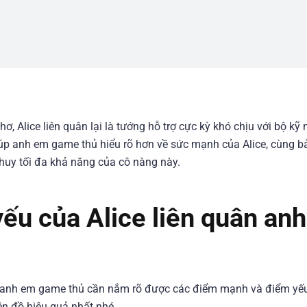
, Alice liên quân lại là tướng hỗ trợ cực kỳ khó chịu với bộ kỹ
úp anh em game thủ hiểu rõ hơn về sức mạnh của Alice, cùng b
 huy tối đa khả năng của cô nàng này.
u của Alice liên quân anh
n, anh em game thủ cần nắm rõ được các điểm mạnh và điểm yế
lên đồ hiệu quả nhất nhé.