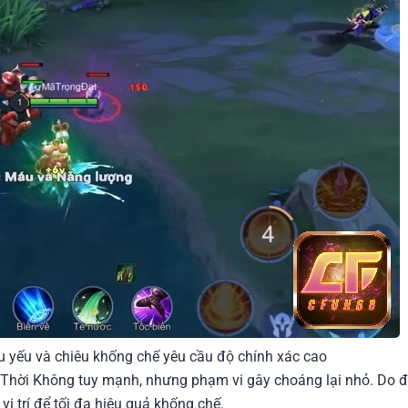
 yếu và chiêu khống chế yêu cầu độ chính xác cao
Thời Không tuy mạnh, nhưng phạm vi gây choáng lại nhỏ. Do đ
ị trí để tối đa hiệu quả khống chế.