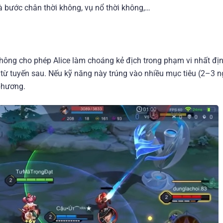
là bước chân thời không, vụ nổ thời không,…
ông cho phép Alice làm choáng kẻ địch trong phạm vi nhất đị
h từ tuyến sau. Nếu kỹ năng này trúng vào nhiều mục tiêu (2–3 n
 phương.