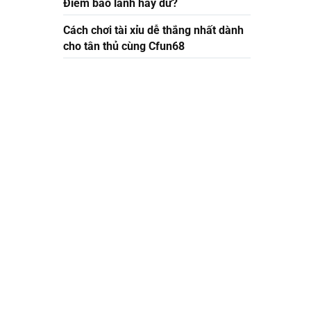
Điềm báo lành hay dữ?
Cách chơi tài xỉu dễ thắng nhất dành
cho tân thủ cùng Cfun68