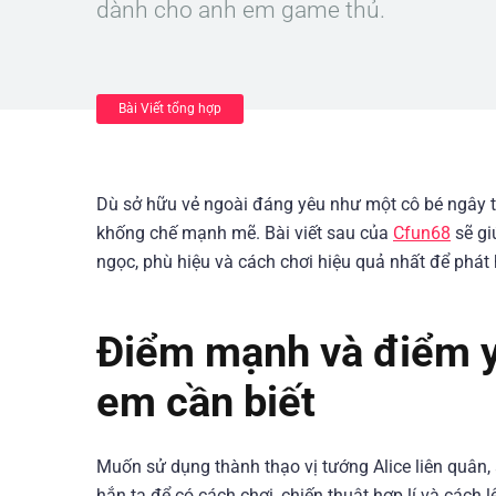
dành cho anh em game thủ.
Bài Viết tổng hợp
Dù sở hữu vẻ ngoài đáng yêu như một cô bé ngây thơ
khống chế mạnh mẽ. Bài viết sau của
Cfun68
sẽ gi
ngọc, phù hiệu và cách chơi hiệu quả nhất để phát
Điểm mạnh và điểm yế
em cần biết
Muốn sử dụng thành thạo vị tướng Alice liên quâ
hắn ta để có cách chơi, chiến thuật hợp lí và cách 