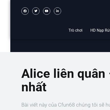
Trò chơi
HD Nạp Rú
Alice liên quâ
nhất
Bài viết này của Cfun68 chúng tôi sẽ 