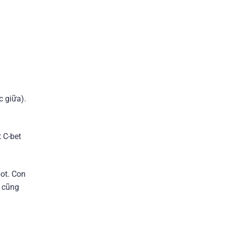
c giữa).
 C-bet
ot. Con
ó cũng