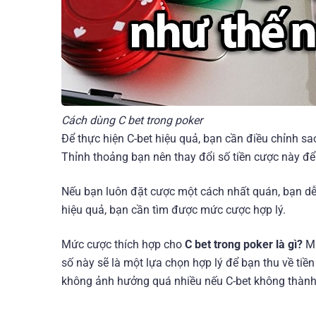
Cách dùng C bet trong poker
Để thực hiện C-bet hiệu quả, bạn cần điều chỉnh s
Thỉnh thoảng bạn nên thay đổi số tiền cược này đ
Nếu bạn luôn đặt cược một cách nhất quán, bạn dễ 
hiệu quả, bạn cần tìm được mức cược hợp lý.
Mức cược thích hợp cho
C bet trong poker là gì?
Mứ
số này sẽ là một lựa chọn hợp lý để bạn thu về tiề
không ảnh hưởng quá nhiều nếu C-bet không thành