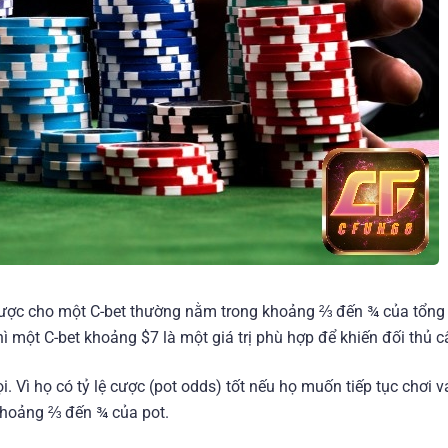
ược cho một C-bet thường nằm trong khoảng ⅔ đến ¾ của tổng 
 thì một C-bet khoảng $7 là một giá trị phù hợp để khiến đối thủ 
. Vì họ có tỷ lệ cược (pot odds) tốt nếu họ muốn tiếp tục chơi v
khoảng ⅔ đến ¾ của pot.