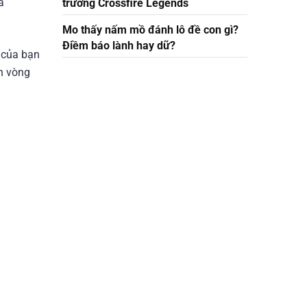
à
trường Crossfire Legends
Mo thấy nấm mồ đánh lô đề con gì?
Điềm báo lành hay dữ?
 của bạn
ến vòng