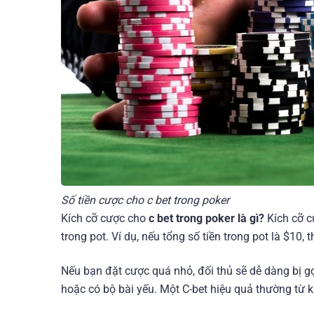
Số tiền cược cho c bet trong poker
Kích cỡ cược cho
c bet trong poker là gì?
Kích cỡ c
trong pot. Ví dụ, nếu tổng số tiền trong pot là $10,
Nếu bạn đặt cược quá nhỏ, đối thủ sẽ dễ dàng bị gọi
hoặc có bộ bài yếu. Một C-bet hiệu quả thường từ 