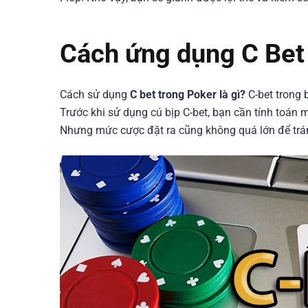
Cách ứng dụng C Bet
Cách sử dụng
C bet trong Poker là gì?
C-bet trong 
Trước khi sử dụng cú bịp C-bet, bạn cần tính toán 
Nhưng mức cược đặt ra cũng không quá lớn để tránh