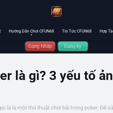
t
Hướng Dẫn Chơi CFUN68
Tin Tức CFUN68
Hợp Tác
er là gì? 3 yếu tố 
gọi là là một thủ thuật chơi bài trong poker. Để 