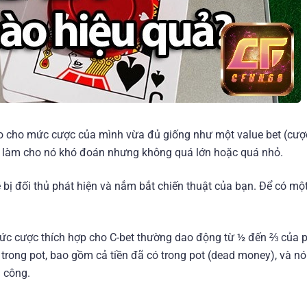
ao cho mức cược của mình vừa đủ giống như một value bet (cượ
ể làm cho nó khó đoán nhưng không quá lớn hoặc quá nhỏ.
bị đối thủ phát hiện và nắm bắt chiến thuật của bạn. Để có một
c cược thích hợp cho C-bet thường dao động từ ½ đến ⅔ của p
n trong pot, bao gồm cả tiền đã có trong pot (dead money), và n
 công.