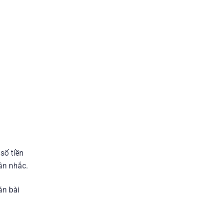
số tiền
cân nhắc.
án bài