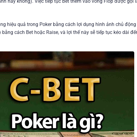
ạnh hay không). Việc tiếp tục Bet thêm vào vòng Flop được gọi l
g hiệu quả trong Poker bằng cách lợi dụng hình ảnh chủ động
 bằng cách Bet hoặc Raise, và lợi thế này sẽ tiếp tục kéo dài đ