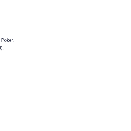
 Poker.
).