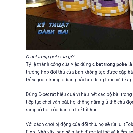
C bet trong poker là gì?
Tỷ lệ thành công của việc dùng
c bet trong poke là
trường hợp đối thủ của bạn không tạo được cặp bài 
Điều quan trọng là bạn phải tận dụng thời cơ để 
Dùng C-bet rất hiệu quả vì hầu hết các bộ bài trong
tiếp tục chơi ván bài, họ không nắm giữ thế chủ độn
rằng bộ bài của bạn có thể tốt hơn.
Với cách chơi bị động của đối thủ, họ sẽ rút lui (F
Flop. Nhờ vậy, bạn sẽ giành được lợi thế và kiểm so