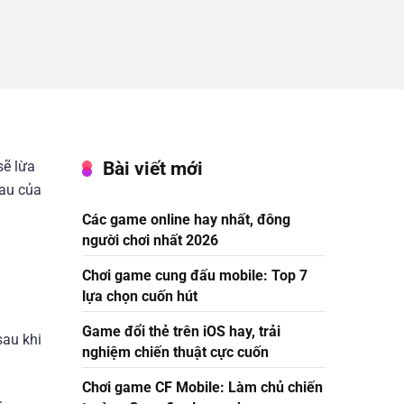
Bài viết mới
sẽ lừa
sau của
Các game online hay nhất, đông
người chơi nhất 2026
Chơi game cung đấu mobile: Top 7
lựa chọn cuốn hút
Game đổi thẻ trên iOS hay, trải
sau khi
nghiệm chiến thuật cực cuốn
Chơi game CF Mobile: Làm chủ chiến