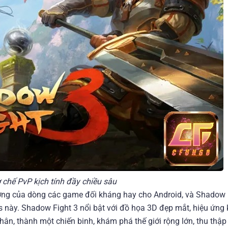
chế PvP kịch tính đầy chiều sâu
ợng của dòng các game đối kháng hay cho Android, và Shadow 
s này. Shadow Fight 3 nổi bật với đồ họa 3D đẹp mắt, hiệu ứng
hân, thành một chiến binh, khám phá thế giới rộng lớn, thu thập 