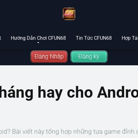
t
Hướng Dẫn Chơi CFUN68
Tin Tức CFUN68
Hợp Tác
háng hay cho Andro
d? Bài viết này tổng hợp những tựa game đỉnh ca