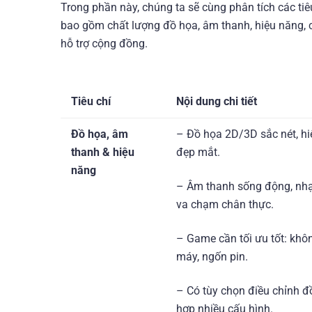
Trong phần này, chúng ta sẽ cùng phân tích các ti
bao gồm chất lượng đồ họa, âm thanh, hiệu năng, c
hỗ trợ cộng đồng.
Tiêu chí
Nội dung chi tiết
Đồ họa, âm
– Đồ họa 2D/3D sắc nét, h
thanh & hiệu
đẹp mắt.
năng
– Âm thanh sống động, nhạ
va chạm chân thực.
– Game cần tối ưu tốt: khôn
máy, ngốn pin.
– Có tùy chọn điều chỉnh đ
hợp nhiều cấu hình.