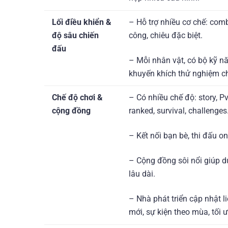
Lối điều khiển &
– Hỗ trợ nhiều cơ chế: com
độ sâu chiến
công, chiêu đặc biệt.
đấu
– Mỗi nhân vật, có bộ kỹ nă
khuyến khích thử nghiệm ch
Chế độ chơi &
– Có nhiều chế độ: story, Pv
cộng đồng
ranked, survival, challenges
– Kết nối bạn bè, thi đấu on
– Cộng đồng sôi nổi giúp du
lâu dài.
– Nhà phát triển cập nhật li
mới, sự kiện theo mùa, tối 