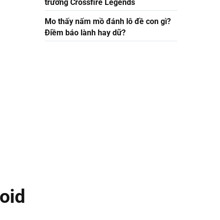
trường Crossfire Legends
Mo thấy nấm mồ đánh lô đề con gì?
Điềm báo lành hay dữ?
oid