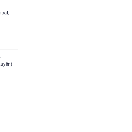
hoạt,
,
xuyên).