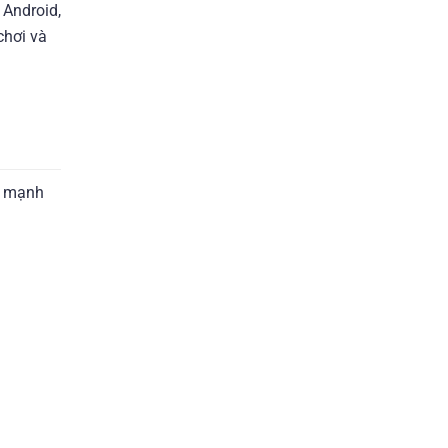
 Android,
chơi và
h mạnh