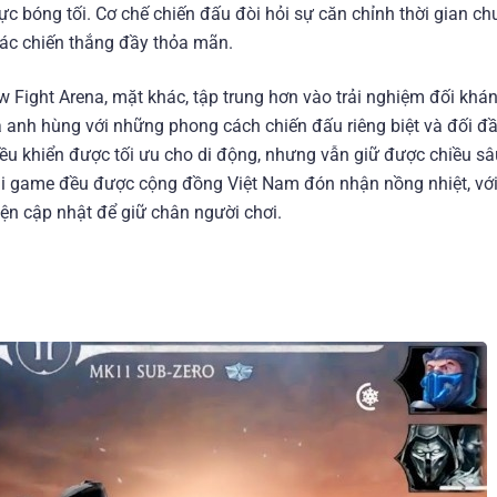
lực bóng tối. Cơ chế chiến đấu đòi hỏi sự căn chỉnh thời gian c
ác chiến thắng đầy thỏa mãn.
Fight Arena, mặt khác, tập trung hơn vào trải nghiệm đối khán
 anh hùng với những phong cách chiến đấu riêng biệt và đối đầ
điều khiển được tối ưu cho di động, nhưng vẫn giữ được chiều s
 hai game đều được cộng đồng Việt Nam đón nhận nồng nhiệt, vớ
iện cập nhật để giữ chân người chơi.