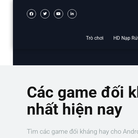
Trò chơi
HD Nạp Rú
Các game đối k
nhất hiện nay
Tìm các game đối kháng hay cho Androi