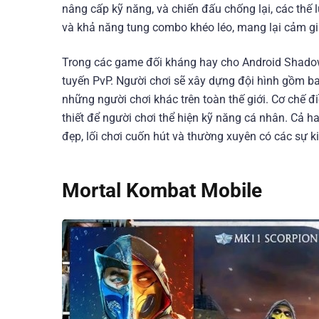
nâng cấp kỹ năng, và chiến đấu chống lại, các thế 
và khả năng tung combo khéo léo, mang lại cảm gi
Trong các game đối kháng hay cho Android Shadow 
tuyến PvP. Người chơi sẽ xây dựng đội hình gồm ba
những người chơi khác trên toàn thế giới. Cơ chế 
thiết để người chơi thể hiện kỹ năng cá nhân. Cả
đẹp, lối chơi cuốn hút và thường xuyên có các sự k
Mortal Kombat Mobile