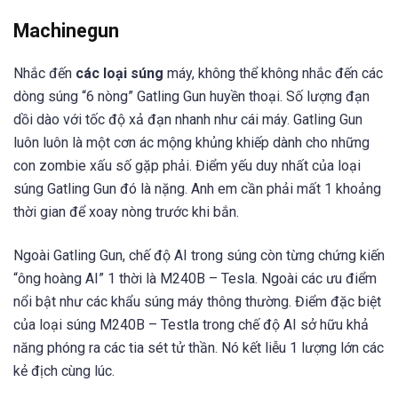
Machinegun
Nhắc đến
các loại súng
máy, không thể không nhắc đến các
dòng súng “6 nòng” Gatling Gun huyền thoại. Số lượng đạn
dồi dào với tốc độ xả đạn nhanh như cái máy. Gatling Gun
luôn luôn là một cơn ác mộng khủng khiếp dành cho những
con zombie xấu số gặp phải. Điểm yếu duy nhất của loại
súng Gatling Gun đó là nặng. Anh em cần phải mất 1 khoảng
thời gian để xoay nòng trước khi bắn.
Ngoài Gatling Gun, chế độ AI trong súng còn từng chứng kiến
“ông hoàng AI” 1 thời là M240B – Tesla. Ngoài các ưu điểm
nổi bật như các khẩu súng máy thông thường. Điểm đặc biệt
của loại súng M240B – Testla trong chế độ AI sở hữu khả
năng phóng ra các tia sét tử thần. Nó kết liễu 1 lượng lớn các
kẻ địch cùng lúc.