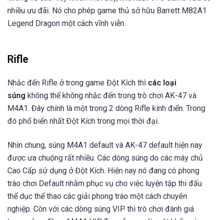
nhiều ưu đãi. Nó cho phép game thủ sở hữu Barrett M82A1
Legend Dragon một cách vĩnh viễn.
Rifle
Nhắc đến Rifle ở trong game Đột Kích thì
các loại
súng
không thể không nhắc đến trong trò chơi AK-47 và
M4A1. Đây chính là một trong 2 dòng Rifle kinh điển. Trong
đó phổ biến nhất Đột Kích trong mọi thời đại.
Nhìn chung, súng M4A1 default và AK-47 default hiện nay
được ưa chuộng rất nhiều. Các dòng súng do các máy chủ
Cao Cấp sử dụng ở Đột Kích. Hiện nay nó đang có phong
trào chơi Default nhằm phục vụ cho việc luyện tập thi đấu
thể dục thể thao các giải phong trào một cách chuyên
nghiệp. Còn với các dòng súng VIP thì trò chơi đánh giá