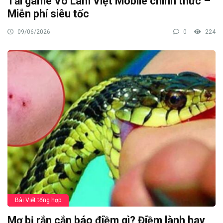
Tải game Võ Lâm Việt Mobile chính thức –
Miễn phí siêu tốc
09/06/2026
0
224
Bài Viết tổng hợp
Mơ bị rắn cắn báo điềm gì? Điềm lành hay