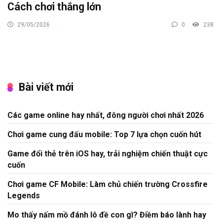
Cách chơi thắng lớn
29/05/2026
0
238
Bài viết mới
Các game online hay nhất, đông người chơi nhất 2026
Chơi game cung đấu mobile: Top 7 lựa chọn cuốn hút
Game đổi thẻ trên iOS hay, trải nghiệm chiến thuật cực
cuốn
Chơi game CF Mobile: Làm chủ chiến trường Crossfire
Legends
Mo thấy nấm mồ đánh lô đề con gì? Điềm báo lành hay