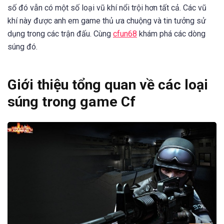
số đó vẫn có một số loại vũ khí nổi trội hơn tất cả. Các vũ
khí này được anh em game thủ ưa chuộng và tin tưởng sử
dụng trong các trận đấu. Cùng
cfun68
khám phá các dòng
súng đó.
Giới thiệu tổng quan về các loại
súng trong game Cf