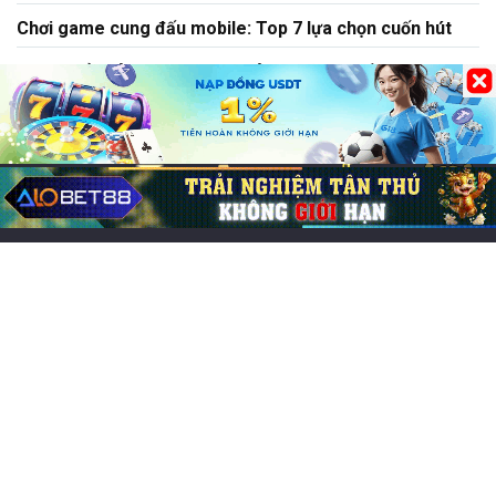
Chơi game cung đấu mobile: Top 7 lựa chọn cuốn hút
Game đổi thẻ trên iOS hay, trải nghiệm chiến thuật cực
cuốn
Chơi game CF Mobile: Làm chủ chiến trường Crossfire
Legends
Mo thấy nấm mồ đánh lô đề con gì? Điềm báo lành hay
dữ?