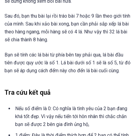
sẽ dừng không xem bói bài nữa.
Sau đó, bạn thu bài lại rồi tráo bài 7 hoặc 9 lần theo giới tính
của mình. Sau khi xảo bài xong, bạn cần phải sắp xếp lá bài
theo hàng ngang, mỗi hàng sẽ có 4 lá. Như vậy thì 32 lá bài
sẽ chia thành 8 hàng.
Bạn sẽ tính các lá bài từ phía bên tay phải qua, lá bài đầu
tiên được quy ước là số 1. Lá bài dưới số 1 sẽ là số 5, từ đó
bạn sẽ áp dụng cách đếm này cho đến lá bài cuối cùng.
Tra cứu kết quả
Nếu số điểm là 0: Có nghĩa là tình yêu của 2 bạn đang
khá tốt đẹp. Vì vậy nếu tiến tới hôn nhân thì chắc chắn
bạn sẽ được 2 bên gia đình ủng hộ,
1 điểm: Đây là thời điểm thích hợp để 2 bạn có thể tính