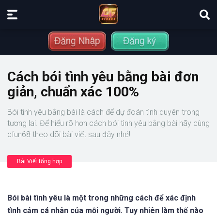
Cách bói tình yêu bằng bài đơn
giản, chuẩn xác 100%
Bói tình yêu bằng bài là cách để dự đoán tình duyên trong
tương lai. Để hiểu rõ hơn cách bói tình yêu bằng bài hãy cùng
cfun68 theo dõi bài viết sau đây nhé!
Bài Viết tổng hợp
Bói bài tình yêu là một trong những cách để xác định
tình cảm cá nhân của mỗi người. Tuy nhiên làm thế nào