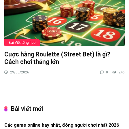
Bài Viết tổng hợp
Cược hàng Roulette (Street Bet) là gì?
Cách chơi thắng lớn
29/05/2026
0
246
Bài viết mới
Các game online hay nhất, đông người chơi nhất 2026