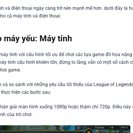
ính và điện thoại ngày càng trở nên mạnh mẽ hơn. dưới đây là 
ho cả máy tính và điện thoại:
o máy yếu: Máy tính
máy tính với cấu hình tối ưu để chơi các tựa game đồ họa nặng
y tính cấu hình khiêm tốn, đừng lo lắng, vẫn có một số cách 
chơi game.
ạn và so sánh với những yêu cầu tối thiểu của League of Legend
 thực hiện các bước sau:
phân giải màn hình xuống 1080p hoặc thậm chí 720p. Điều này
nh của trò chơi.