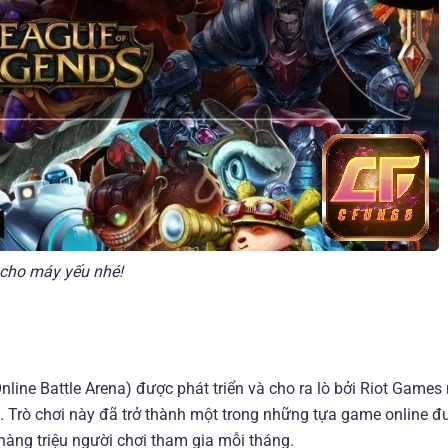
 cho máy yếu nhé!
Online Battle Arena) được phát triển và cho ra lò bởi Riot Game
L. Trò chơi này đã trở thành một trong những tựa game online đ
i hàng triệu người chơi tham gia mỗi tháng.