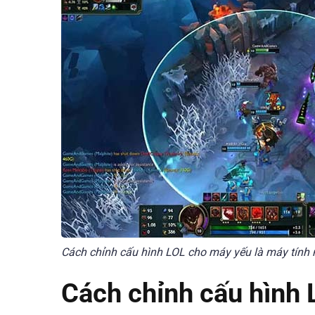
Cách chỉnh cấu hình LOL cho máy yếu là máy tính 
Cách chỉnh cấu hình