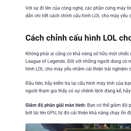
Với sự đi lên của công nghệ, các phần cứng máy t
dẫn chi tiết cách chỉnh cấu hình LOL cho máy yếu c
Cách chỉnh cấu hình LOL ch
Không phải ai cũng có khả năng sở hữu một chiếc 
League of Legends. Đối với những người dùng có má
hình LOL cho máy yếu nhằm cải thiện trải nghiệm 
Đầu tiên, hãy kiểm tra lại cấu hình máy tính của b
người tham gia thấy có sự chênh lệch đáng kể, hãy
Giảm độ phân giải màn hình:
Bạn có thể giảm độ 
bớt tải lên GPU, từ đó cải thiện khả năng chạy ổn đị