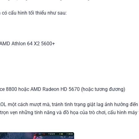
có cấu hình tối thiểu như sau:
c AMD Athlon 64 X2 5600+
orce 8800 hoặc AMD Radeon HD 5670 (hoặc tương đương)
 LOL một cách mượt mà, tránh tình trạng giật lag ảnh hưởng đến 
trọn vẹn những tính năng và đồ họa của trò chơi, cấu hình máy 