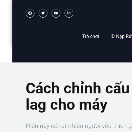
Trò chơi
HD Nạp Rú
Cách chỉnh cấu
lag cho máy
Hiện nay có rất nhiều người yêu thích