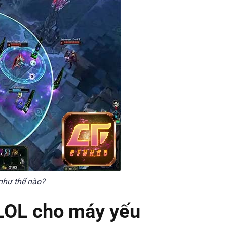
như thế nào?
 LOL cho máy yếu