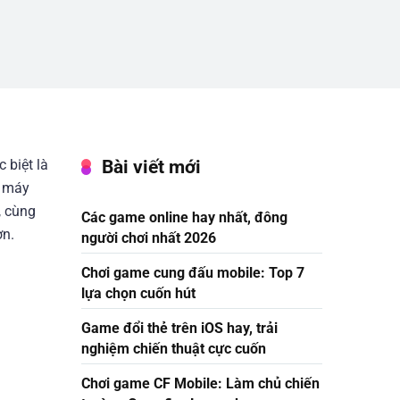
Bài viết mới
 biệt là
c máy
, cùng
Các game online hay nhất, đông
ơn.
người chơi nhất 2026
Chơi game cung đấu mobile: Top 7
lựa chọn cuốn hút
Game đổi thẻ trên iOS hay, trải
nghiệm chiến thuật cực cuốn
Chơi game CF Mobile: Làm chủ chiến