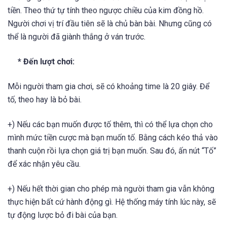
tiền. Theo thứ tự tính theo ngược chiều của kim đồng hồ.
Người chơi vị trí đầu tiên sẽ là chủ bàn bài. Nhưng cũng có
thể là người đã giành thắng ở ván trước.
* Đến lượt chơi:
Mỗi người tham gia chơi, sẽ có khoảng time là 20 giây. Để
tố, theo hay là bỏ bài.
+) Nếu các bạn muốn được tố thêm, thì có thể lựa chọn cho
mình mức tiền cược mà bạn muốn tố. Bằng cách kéo thả vào
thanh cuộn rồi lựa chọn giá trị bạn muốn. Sau đó, ấn nút “Tố”
để xác nhận yêu cầu.
+) Nếu hết thời gian cho phép mà người tham gia vẫn không
thực hiện bất cứ hành động gì. Hệ thống máy tính lúc này, sẽ
tự động lược bỏ đi bài của bạn.