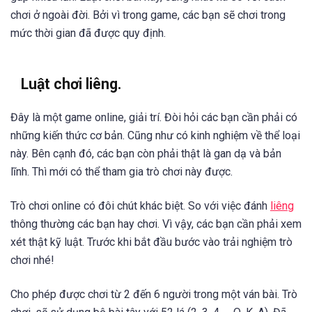
chơi ở ngoài đời. Bởi vì trong game, các bạn sẽ chơi trong
mức thời gian đã được quy định.
Luật chơi liêng.
Đây là một game online, giải trí. Đòi hỏi các bạn cần phải có
những kiến thức cơ bản. Cũng như có kinh nghiệm về thể loại
này. Bên cạnh đó, các bạn còn phải thật là gan dạ và bản
lĩnh. Thì mới có thể tham gia trò chơi này được.
Trò chơi online có đôi chút khác biệt. So với việc đánh
liêng
thông thường các bạn hay chơi. Vì vậy, các bạn cần phải xem
xét thật kỹ luật. Trước khi bắt đầu bước vào trải nghiệm trò
chơi nhé!
Cho phép được chơi từ 2 đến 6 người trong một ván bài. Trò