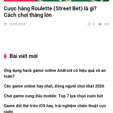
Cược hàng Roulette (Street Bet) là gì?
Cách chơi thắng lớn
29/05/2026
0
252
Bài viết mới
Ứng dụng hack game online Android có hiệu quả và an
toàn?
Các game online hay nhất, đông người chơi nhất 2026
Chơi game cung đấu mobile: Top 7 lựa chọn cuốn hút
Game đổi thẻ trên iOS hay, trải nghiệm chiến thuật cực
cuốn