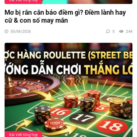
Mơ bị rắn cắn báo điềm gì? Điềm lành hay
cữ & con số may mắn
05/06/2026
0
244
Bài Viết tổng hợp