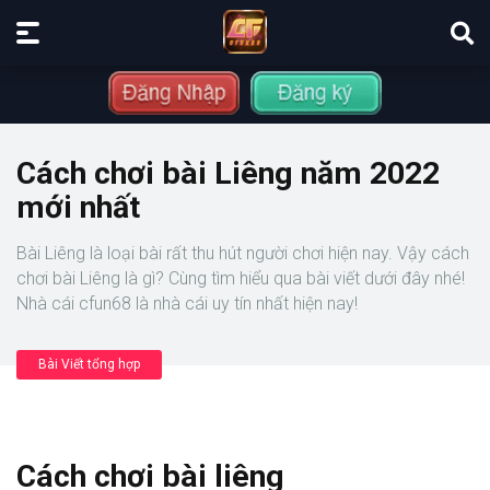
Cách chơi bài Liêng năm 2022
mới nhất
Bài Liêng là loại bài rất thu hút người chơi hiện nay. Vậy cách
chơi bài Liêng là gì? Cùng tìm hiểu qua bài viết dưới đây nhé!
Nhà cái cfun68 là nhà cái uy tín nhất hiện nay!
Bài Viết tổng hợp
Cách chơi bài liêng