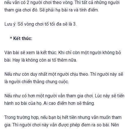
nếu vẫn có 2 người chơi theo vòng. Thì tất cả những người
tham gia chơi đó. Sẽ phải hạ bài ra và tính điểm.
Lưu ý: Số vòng chơi tố tối đa sẽ là 3.
* Kết thúc:
Ván bài sẽ xem là kết thúc. Khi chỉ còn một người không bỏ
bài. Hay là không còn ai tố thêm nữa.
Nếu như còn duy nhất một người chịu theo. Thì người này sẽ
là người chiến thắng chung cuộc.
Nếu như có hơn một người vẫn tham gia chơi. Lúc này sẽ tiến
hành so bài của họ. Ai cao điểm hơn sẽ thắng.
Trong trường hợp, nếu bạn bị hết tiền nhưng vẫn muốn tham
gia. Thì người chơi này vẫn được phép đem ra so bài. Nên