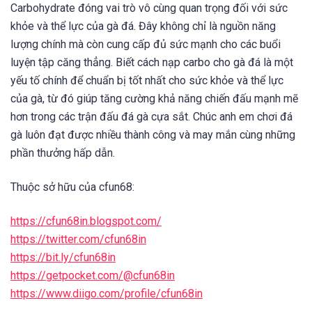
Carbohydrate đóng vai trò vô cùng quan trọng đối với sức
khỏe và thể lực của gà đá. Đây không chỉ là nguồn năng
lượng chính mà còn cung cấp đủ sức mạnh cho các buổi
luyện tập căng thẳng. Biết cách nạp carbo cho gà đá là một
yếu tố chính để chuẩn bị tốt nhất cho sức khỏe và thể lực
của gà, từ đó giúp tăng cường khả năng chiến đấu mạnh mẽ
hơn trong các trận đấu đá gà cựa sắt. Chúc anh em chơi đá
gà luôn đạt được nhiều thành công và may mắn cùng những
phần thưởng hấp dẫn.
Thuộc sở hữu của cfun68:
https://cfun68in.blogspot.com/
https://twitter.com/cfun68in
https://bit.ly/cfun68in
https://getpocket.com/@cfun68in
https://www.diigo.com/profile/cfun68in