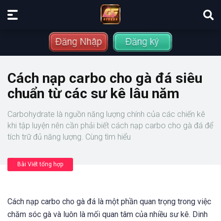
Cách nạp carbo cho gà đá siêu
chuẩn từ các sư kê lâu năm
Carbohydrate là nguồn năng lượng chính của các chiến kê
khi tập luyện nên cần phải biết cách nạp carbo cho gà đá để
tích trữ đủ năng lượng. Cùng tìm hiểu
Bài Viết tổng hợp
Cách nạp carbo cho gà đá là một phần quan trọng trong việc
chăm sóc gà và luôn là mối quan tâm của nhiều sư kê. Dinh