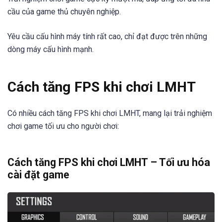
cầu của game thủ chuyên nghiệp.
Yêu cầu cấu hình máy tính rất cao, chỉ đạt được trên những
dòng máy cấu hình mạnh.
Cách tăng FPS khi chơi LMHT
Có nhiều cách tăng FPS khi chơi LMHT, mang lại trải nghiệm
chơi game tối ưu cho người chơi:
Cách tăng FPS khi chơi LMHT – Tối ưu hóa
cài đặt game