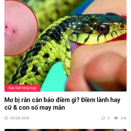
Bài Viết tổng hợp
Mơ bị rắn cắn báo điềm gì? Điềm lành hay
cữ & con số may mắn
05/06/2026
0
242