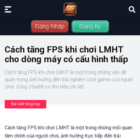
Cách tăng FPS khi chơi LMHT
cho dòng máy có cấu hình thấp
Cách tăng FPS khi chơi LMHT là một trong những vấn đề
quan trọng ảnh hưởng đến trải nghiệm chơi game của người
chơi. Cùng cfun68.co tìm hiểu chi tiết.
Bài Viết tổng hợp
Cách tăng FPS khi chơi LMHT là một trong những mối quan
tâm chính của người chơi, ảnh hưởng trực tiếp đến trải