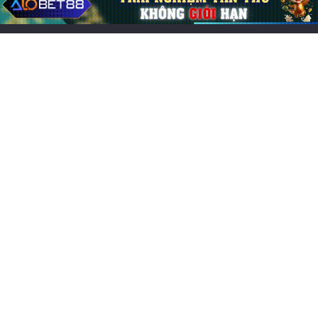
Bài viết mới
Ứng dụng hack game online Android có hiệu quả và an
toàn?
Các game online hay nhất, đông người chơi nhất 2026
Chơi game cung đấu mobile: Top 7 lựa chọn cuốn hút
Game đổi thẻ trên iOS hay, trải nghiệm chiến thuật cực
cuốn
Chơi game CF Mobile: Làm chủ chiến trường Crossfire
Legends