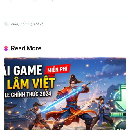
cfun
,
cfun68
,
LMHT
Read More