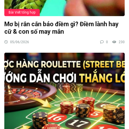
Bài Viết tổng hợp
Mơ bị rắn cắn báo điềm gì? Điềm lành hay
cữ & con số may mắn
05/06/2026
0
230