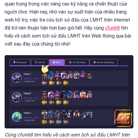
quan trọng trong việc nâng cao kỹ năng và chiến thuật của
người chơi. Hiện nay, nhờ vào sự xuất hiện của nhiều trang
web hỗ trợ, việc tra cứu lịch sử đấu của LMHT trên internet
đã trở nên thuận tiện hơn bao giờ hết. Hãy cùng
cfun68
tìm
hiểu về cách xem lịch sử đấu LMHT trên Web thông qua bài
viết sau đây của chúng tôi nhé!
Cùng cfun68 tìm hiểu về cách xem lịch sử đấu LMHT trên