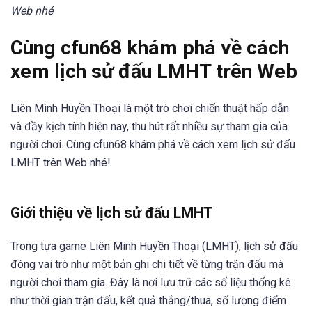
Web nhé
Cùng cfun68 khám phá về cách
xem lịch sử đấu LMHT trên Web
Liên Minh Huyền Thoại là một trò chơi chiến thuật hấp dẫn
và đầy kịch tính hiện nay, thu hút rất nhiều sự tham gia của
người chơi. Cùng cfun68 khám phá về cách xem lịch sử đấu
LMHT trên Web nhé!
Giới thiệu về lịch sử đấu LMHT
Trong tựa game Liên Minh Huyền Thoại (LMHT), lịch sử đấu
đóng vai trò như một bản ghi chi tiết về từng trận đấu mà
người chơi tham gia. Đây là nơi lưu trữ các số liệu thống kê
như thời gian trận đấu, kết quả thắng/thua, số lượng điểm