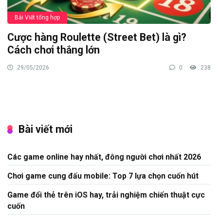
Bài Viết tổng hợp
Cược hàng Roulette (Street Bet) là gì?
Cách chơi thắng lớn
29/05/2026
0
238
Bài viết mới
Các game online hay nhất, đông người chơi nhất 2026
Chơi game cung đấu mobile: Top 7 lựa chọn cuốn hút
Game đổi thẻ trên iOS hay, trải nghiệm chiến thuật cực
cuốn