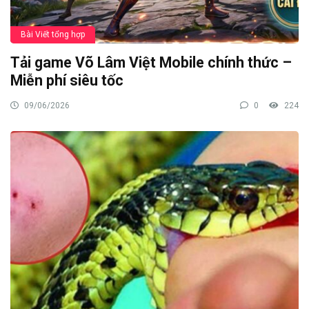
Bài Viết tổng hợp
Tải game Võ Lâm Việt Mobile chính thức –
Miễn phí siêu tốc
09/06/2026
0
224