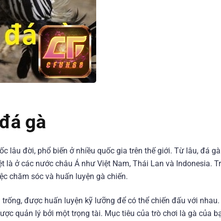
é
 đá gà
c lâu đời, phổ biến ở nhiều quốc gia trên thế giới. Từ lâu, đá g
ệt là ở các nước châu Á như Việt Nam, Thái Lan và Indonesia. T
iệc chăm sóc và huấn luyện gà chiến.
à trống, được huấn luyện kỹ lưỡng để có thể chiến đấu với nhau.
ợc quản lý bởi một trọng tài. Mục tiêu của trò chơi là gà của b