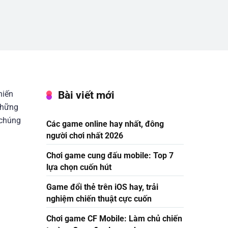
Bài viết mới
hiến
 những
 chúng
Các game online hay nhất, đông
người chơi nhất 2026
Chơi game cung đấu mobile: Top 7
lựa chọn cuốn hút
Game đổi thẻ trên iOS hay, trải
nghiệm chiến thuật cực cuốn
Chơi game CF Mobile: Làm chủ chiến