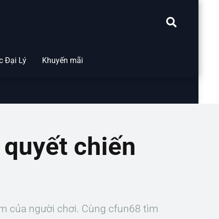
 Đại Lý
Khuyến mãi
 quyết chiến
tâm của người chơi. Cùng cfun68 tìm