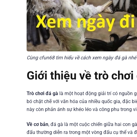
Cùng cfun68 tìm hiểu về cách xem ngày đá gà nh
Giới thiệu về trò chơi
Trò chơi đá gà
là một hoạt động giải trí có nguồn gố
bó chặt chẽ với văn hóa của nhiều quốc gia, đặc bi
này còn phản ánh sự khéo léo và công phu trong v
Về cơ bản
, đá gà là một cuộc chiến giữa hai con g
đấu thường diễn ra trong một vòng đấu cụ thể và đư