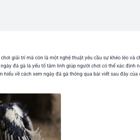
hơi giải trí mà còn là một nghệ thuật yêu cầu sự khéo léo và c
m ngày đá gà là yếu tố tâm linh giúp người chơi có thể xác định
m hiểu về cách xem ngày đá gà thông qua bài viết sau đây của