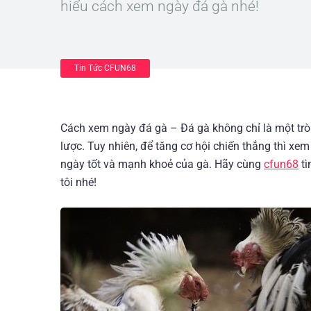
hiểu cách xem ngày đá gà nhé!
Tin Tức CFUN68
Cách xem ngày đá gà – Đá gà không chỉ là một trò c
lược. Tuy nhiên, để tăng cơ hội chiến thắng thì xe
ngày tốt và mạnh khoẻ của gà. Hãy cùng
cfun68
tì
tôi nhé!