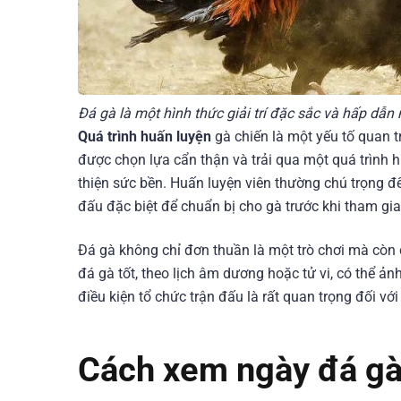
Đá gà là một hình thức giải trí đặc sắc và hấp dẫn
Quá trình huấn luyện
gà chiến là một yếu tố quan 
được chọn lựa cẩn thận và trải qua một quá trình 
thiện sức bền. Huấn luyện viên thường chú trọng đ
đấu đặc biệt để chuẩn bị cho gà trước khi tham gia
Đá gà không chỉ đơn thuần là một trò chơi mà còn 
đá gà tốt, theo lịch âm dương hoặc tử vi, có thể ản
điều kiện tổ chức trận đấu là rất quan trọng đối v
Cách xem ngày đá g