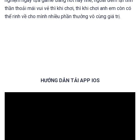
nghiệm ngay tựa game đang hot này nhé, ngoài đem lại tinh
thần thoải mái vui vẻ thì khi chơi, thì khi chơi anh em còn có
thể rinh về cho mình nhiều phần thưởng vô cùng giá trị.
HƯỚNG DẪN TẢI APP IOS