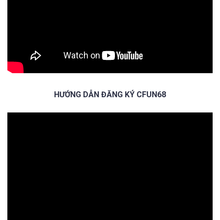
HƯỚNG DẪN ĐĂNG KÝ CFUN68