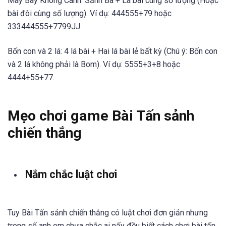
Máy Bay Không Cánh: Sảnh Ba + Lá bài cùng số lượng (Hoặc
bài đôi cùng số lượng). Ví dụ: 444555+79 hoặc
333444555+7799JJ.
Bốn con và 2 lá: 4 lá bài + Hai lá bài lẻ bất kỳ (Chú ý: Bốn con
và 2 lá không phải là Bom). Ví dụ: 5555+3+8 hoặc
4444+55+77.
Mẹo chơi game Bài Tấn sảnh
chiến thắng
Nắm chắc luật chơi
Tuy Bài Tấn sảnh chiến thắng có luật chơi đơn giản nhưng
trong số anh em chưa chắc ai nấy đều biết cách chơi bài tấn