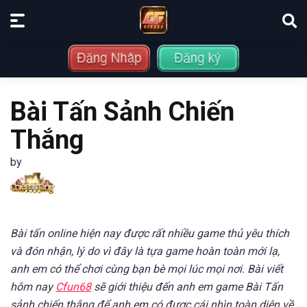
Bài Tấn Sảnh Chiến
Thắng
by
Bài tấn online hiện nay được rất nhiều game thủ yêu thích
và đón nhận, lý do vì đây là tựa game hoàn toàn mới lạ,
anh em có thể chơi cùng bạn bè mọi lúc mọi nơi. Bài viết
hôm nay
Cfun68
sẽ giới thiệu đến anh em game Bài Tấn
sảnh chiến thắng để anh em có được cái nhìn toàn diện về