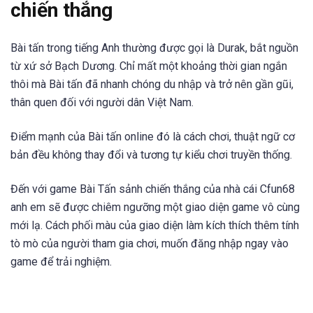
chiến thắng
Bài tấn trong tiếng Anh thường được gọi là Durak, bắt nguồn
từ xứ sở Bạch Dương. Chỉ mất một khoảng thời gian ngắn
thôi mà Bài tấn đã nhanh chóng du nhập và trở nên gần gũi,
thân quen đối với người dân Việt Nam.
Điểm mạnh của Bài tấn online đó là cách chơi, thuật ngữ cơ
bản đều không thay đổi và tương tự kiểu chơi truyền thống.
Đến với game Bài Tấn sảnh chiến thắng của nhà cái Cfun68
anh em sẽ được chiêm ngưỡng một giao diện game vô cùng
mới lạ. Cách phối màu của giao diện làm kích thích thêm tính
tò mò của người tham gia chơi, muốn đăng nhập ngay vào
game để trải nghiệm.