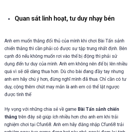
Quan sát linh hoạt, tư duy nhạy bén
Anh em muốn thắng đối thủ của mình khi chơi Bài Tấn sảnh
chiến thắng thì cần phải có được sự tập trung nhất định. Bên
cạnh đó nếu không muốn rơi vào thế bị động thì phải sử
dụng đến tư duy của mình. Anh em không nên để bị lên nhiều
quá vì sẽ dễ dàng thua hơn. Dù cho bài đang đầy tay nhưng
anh em hãy chú ý hơn, đừng nghĩ mình đã thua. Chỉ cần có tư
duy, cộng thêm chút may mắn là anh em có thể lật ngược
được tình thế
Hy vọng với những chia sẻ về game
Bài Tấn sảnh chiến
thắng
trên đây sẽ giúp ích nhiều hơn cho anh em khi trải
nghiệm chơi tại Cfun68. Anh em hãy đăng nhập Cfun68 trải