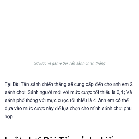
Sơ lược về game Bài Tấn sảnh chiến thắng
Tại Bài Tấn sảnh chiến thắng sẽ cung cấp đến cho anh em 2
sảnh chơi: Sảnh người mới với mức cược tối thiểu là 0,4.; Và
sảnh phổ thông với mực cược tối thiểu là 4. Anh em có thể
dựa vào mức cược này để lựa chọn cho mình sảnh chơi phù
hợp.