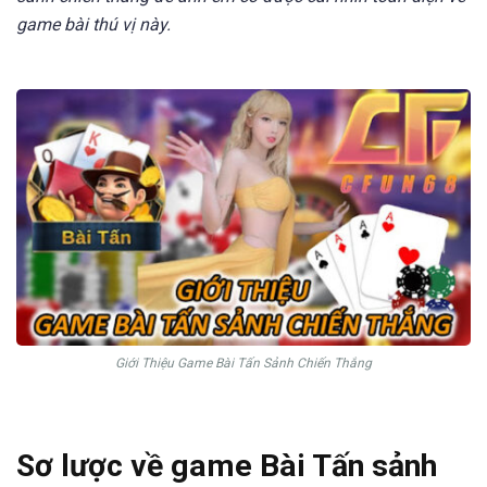
game bài thú vị này.
Giới Thiệu Game Bài Tấn Sảnh Chiến Thắng
Sơ lược về game Bài Tấn sảnh