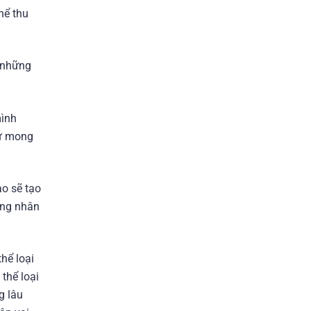
hể thu
ó những
mình
hư mong
ạo sẽ tạo
ững nhân
hể loại
thể loại
g lâu