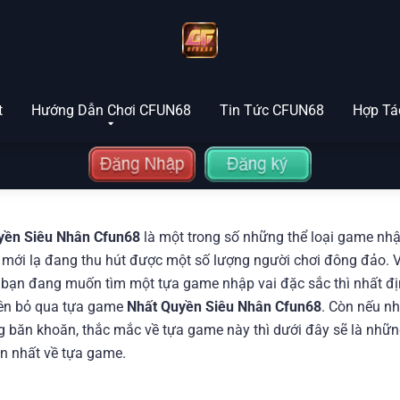
t
Hướng Dẫn Chơi CFUN68
Tin Tức CFUN68
Hợp Tác
yền Siêu Nhân Cfun68
là một trong số những thể loại game nhậ
 mới lạ đang thu hút được một số lượng người chơi đông đảo. 
bạn đang muốn tìm một tựa game nhập vai đặc sắc thì nhất đ
ên bỏ qua tựa game
Nhất Quyền Siêu Nhân Cfun68
. Còn nếu n
 băn khoăn, thắc mắc về tựa game này thì dưới đây sẽ là nhữ
ản nhất về tựa game.