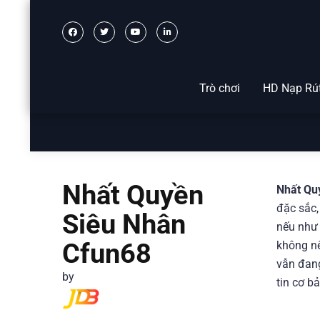
Trò chơi
HD Nạp Rú
Nhất Quyền
Nhất Qu
đặc sắc,
Siêu Nhân
nếu như 
Cfun68
không n
vẫn đang
by
tin cơ b