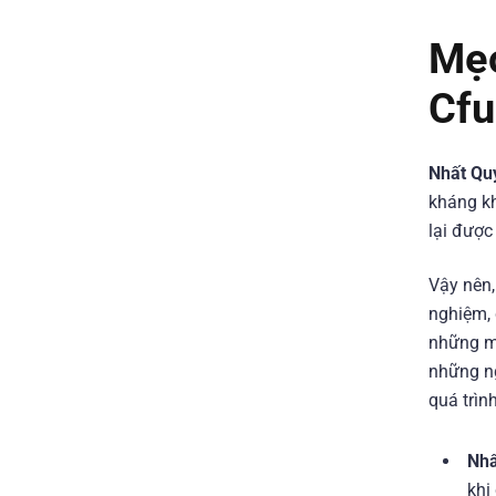
Mẹo
Cf
Nhất Qu
kháng kh
lại được
Vậy nên,
nghiệm, 
những mẹ
những ng
quá trì
Nhấ
khi