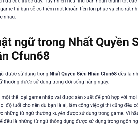
ền đã cực trước đấy. Tuy nhiên nếu như bạn hoàn thành tốt các
 game thì bạn sẽ có thêm một khoản tiền lớn phục vụ cho rất n
c nhau.
ật ngữ trong Nhất Quyền 
n Cfun68
gữ được sử dụng trong
Nhất Quyền Siêu Nhân Cfun68
đều là n
ữ thường được sử dụng trong đời sống hằng ngày.
à một thể loại game nhập vai được sản xuất để phù hợp với mọi
ọi độ tuổi cho nên dù bạn là ai, làm công việc gì thì cũng đều c
c những từ ngữ thường xuyên được sử dụng trong game. Vì hầu
ể đều là những từ ngữ thông dụng được sử dụng trong ngôn ng