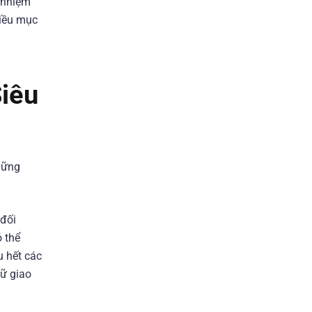
 nhiệm
hiều mục
Siêu
hững
 đối
ó thể
 hết các
ữ giao