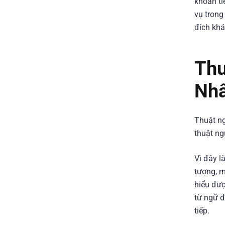
khoản ti
vụ trong
đích khá
Thu
Nhâ
Thuật n
thuật ng
Vì đây l
tượng, m
hiểu đượ
từ ngữ đ
tiếp.