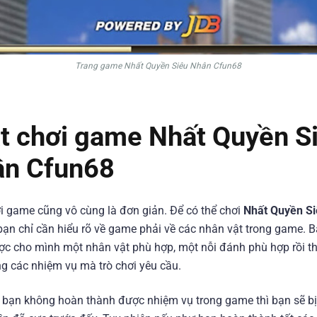
Trang game Nhất Quyền Siêu Nhân Cfun68
t chơi game Nhất Quyền S
n Cfun68
i game cũng vô cùng là đơn giản. Để có thể chơi
Nhất Quyền S
ạn chỉ cần hiểu rõ về game phải về các nhân vật trong game. B
c cho mình một nhân vật phù hợp, một nỗi đánh phù hợp rồi t
g các nhiệm vụ mà trò chơi yêu cầu.
bạn không hoàn thành được nhiệm vụ trong game thì bạn sẽ b