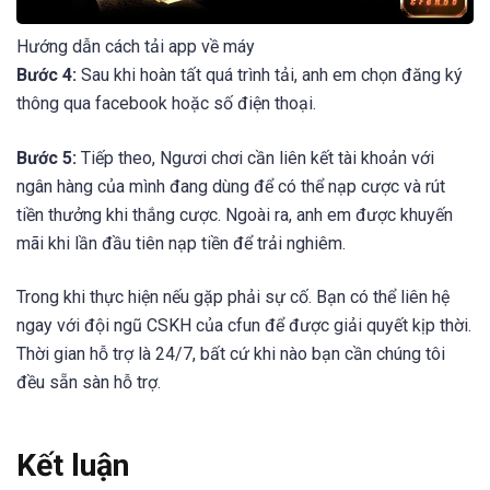
Hướng dẫn cách tải app về máy
Bước 4:
Sau khi hoàn tất quá trình tải, anh em chọn đăng ký
thông qua facebook hoặc số điện thoại.
Bước 5:
Tiếp theo, Ngươi chơi cần liên kết tài khoản với
ngân hàng của mình đang dùng để có thể nạp cược và rút
tiền thưởng khi thắng cược. Ngoài ra, anh em được khuyến
mãi khi lần đầu tiên nạp tiền để trải nghiêm.
Trong khi thực hiện nếu gặp phải sự cố. Bạn có thể liên hệ
ngay với đội ngũ CSKH của cfun để được giải quyết kịp thời.
Thời gian hỗ trợ là 24/7, bất cứ khi nào bạn cần chúng tôi
đều sẵn sàn hỗ trợ.
Kết luận