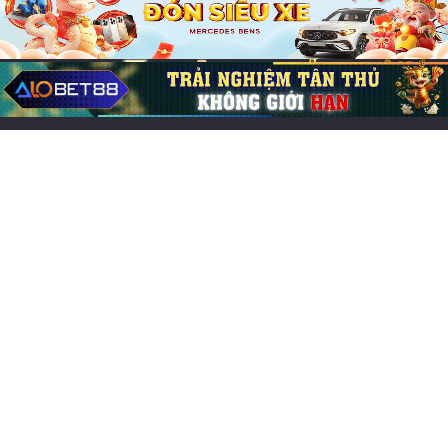
Bài viết mới
Chơi game cung đấu mobile: Top 7 lựa chọn cuốn hút
Game đổi thẻ trên iOS hay, trải nghiệm chiến thuật cực
cuốn
Chơi game CF Mobile: Làm chủ chiến trường Crossfire
Legends
Mo thấy nấm mồ đánh lô đề con gì? Điềm báo lành hay
dữ?
Cách chơi tài xỉu dễ thắng nhất dành cho tân thủ cùng
Cfun68