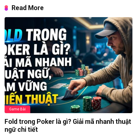
Read More
Game Bài
Fold trong Poker là gì? Giải mã nhanh thuật
ngữ chi tiết