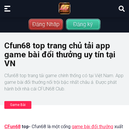
Cfun68 top trang chủ tải app
game bài đổi thưởng uy tín tại
VN
Cfun68 top trang tải game chính thống có tại Việt Nam. App
game bài đổi thưởng nổi trội bậc nhất châu á. Được phát
hành bởi nhà cái CFUN68 Club.
Game Bài
CFun68
top-
Cfun68 là một cổng
game bài đổi thưởng
xuất