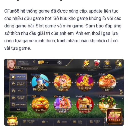
CFun68 hệ thống game đã được nâng cấp, update liên tục
cho nhiều đầu game hot. Sở hữu kho game khổng lồ với các
dòng game bài, Slot game và mini game. Đảm bảo đáp ứng
sở thích nhu cầu giải trí của anh em. Anh em thoải gas lựa
chọn tựa game mình thích, tránh nhàm chán khi chơi chỉ có
vài tựa game.