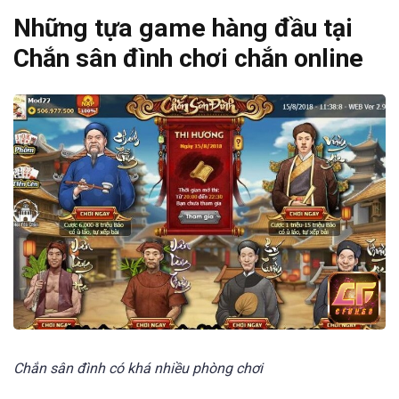
Những tựa game hàng đầu tại
Chắn sân đình chơi chắn online
Chắn sân đình có khá nhiều phòng chơi