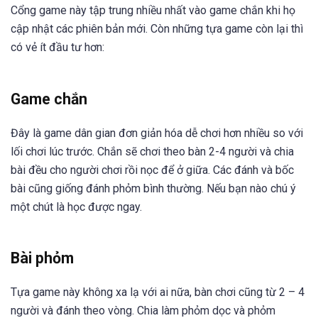
Cổng game này tập trung nhiều nhất vào game chắn khi họ
cập nhật các phiên bản mới. Còn những tựa game còn lại thì
có vẻ ít đầu tư hơn:
Game chắn
Đây là game dân gian đơn giản hóa dễ chơi hơn nhiều so với
lối chơi lúc trước. Chắn sẽ chơi theo bàn 2-4 người và chia
bài đều cho người chơi rồi nọc để ở giữa. Các đánh và bốc
bài cũng giống đánh phỏm bình thường. Nếu bạn nào chú ý
một chút là học được ngay.
Bài phỏm
Tựa game này không xa lạ với ai nữa, bàn chơi cũng từ 2 – 4
người và đánh theo vòng. Chia làm phỏm dọc và phỏm