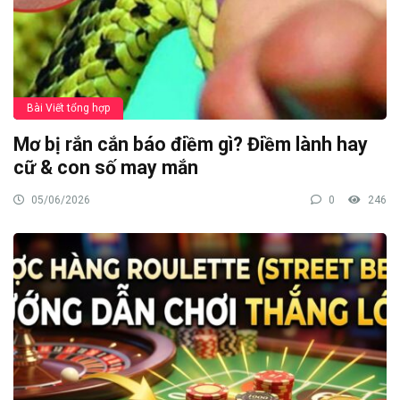
Bài Viết tổng hợp
Mơ bị rắn cắn báo điềm gì? Điềm lành hay
cữ & con số may mắn
05/06/2026
0
246