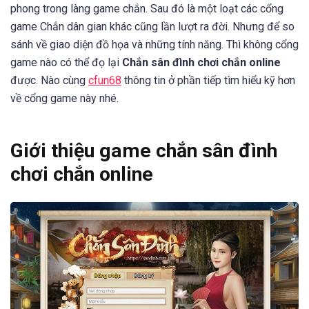
phong trong làng game chắn. Sau đó là một loạt các cổng
game Chắn dân gian khác cũng lần lượt ra đời. Nhưng để so
sánh về giao diện đồ họa và những tính năng. Thì không cổng
game nào có thể đọ lại
Chắn sân đình chơi chắn online
được. Nào cùng
cfun68
thông tin ở phần tiếp tìm hiểu kỹ hơn
về cổng game này nhé.
Giới thiệu game chắn sân đình
chơi chắn online