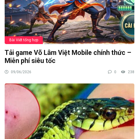
Bài Viết tổng hợp
Tải game Võ Lâm Việt Mobile chính thức –
Miễn phí siêu tốc
09/06/2026
0
238