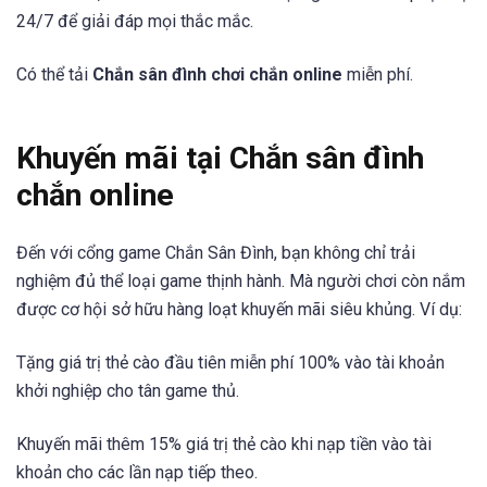
24/7 để giải đáp mọi thắc mắc.
Có thể tải
Chắn sân đình chơi chắn online
miễn phí.
Khuyến mãi tại Chắn sân đình
chắn online
Đến với cổng game Chắn Sân Đình, bạn không chỉ trải
nghiệm đủ thể loại game thịnh hành. Mà người chơi còn nắm
được cơ hội sở hữu hàng loạt khuyến mãi siêu khủng. Ví dụ:
Tặng giá trị thẻ cào đầu tiên miễn phí 100% vào tài khoản
khởi nghiệp cho tân game thủ.
Khuyến mãi thêm 15% giá trị thẻ cào khi nạp tiền vào tài
khoản cho các lần nạp tiếp theo.