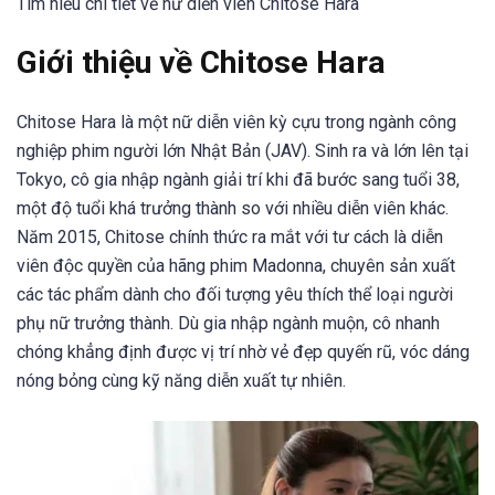
Tìm hiểu chi tiết về nữ diễn viên Chitose Hara
Giới thiệu về Chitose Hara
Chitose Hara là một nữ diễn viên kỳ cựu trong ngành công
nghiệp phim người lớn Nhật Bản (JAV). Sinh ra và lớn lên tại
Tokyo, cô gia nhập ngành giải trí khi đã bước sang tuổi 38,
một độ tuổi khá trưởng thành so với nhiều diễn viên khác.
Năm 2015, Chitose chính thức ra mắt với tư cách là diễn
viên độc quyền của hãng phim Madonna, chuyên sản xuất
các tác phẩm dành cho đối tượng yêu thích thể loại người
phụ nữ trưởng thành. Dù gia nhập ngành muộn, cô nhanh
chóng khẳng định được vị trí nhờ vẻ đẹp quyến rũ, vóc dáng
nóng bỏng cùng kỹ năng diễn xuất tự nhiên.