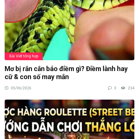
Bài Viết tổng hợp
Mơ bị rắn cắn báo điềm gì? Điềm lành hay
cữ & con số may mắn
05/06/2026
0
234