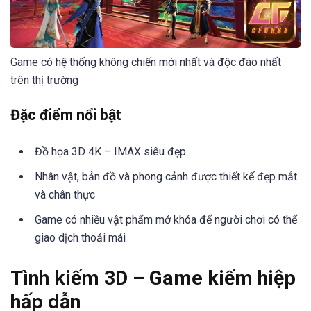
Game có hệ thống không chiến mới nhất và độc đáo nhất
trên thị trường
Đặc điểm nổi bật
Đồ họa 3D 4K – IMAX siêu đẹp
Nhân vật, bản đồ và phong cảnh được thiết kế đẹp mắt
và chân thực
Game có nhiều vật phẩm mở khóa để người chơi có thể
giao dịch thoải mái
Tình kiếm 3D – Game kiếm hiệp
hấp dẫn