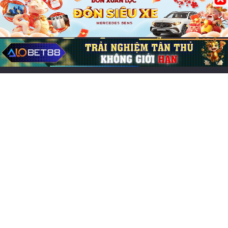
Chơi game CF Mobile: Làm chủ chiến trường Crossfire
Legends
Mo thấy nấm mồ đánh lô đề con gì? Điềm báo lành hay
dữ?
© Copyright 2025 CFUN68 | Tổng đại lý cấp 1 CFUN68 VIP. Đối tác
cf68
,
gi8
,
gi88