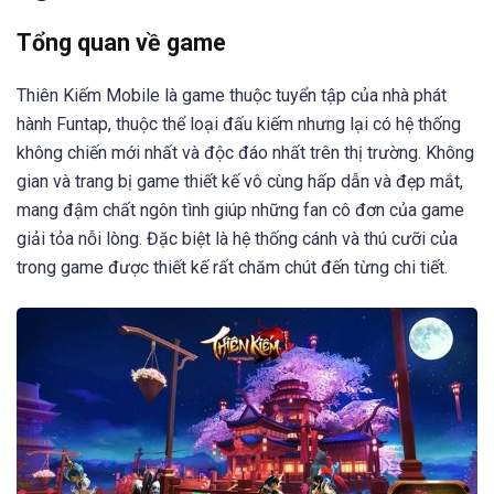
Tổng quan về game
Thiên Kiếm Mobile là game thuộc tuyển tập của nhà phát
hành Funtap, thuộc thể loại đấu kiếm nhưng lại có hệ thống
không chiến mới nhất và độc đáo nhất trên thị trường. Không
gian và trang bị game thiết kế vô cùng hấp dẫn và đẹp mắt,
mang đậm chất ngôn tình giúp những fan cô đơn của game
giải tỏa nỗi lòng. Đặc biệt là hệ thống cánh và thú cưỡi của
trong game được thiết kế rất chăm chút đến từng chi tiết.