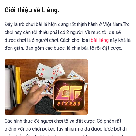
Giới thiệu về Liêng.
Đây là trò chơi bài lá hiện đang rất thịnh hành ở Việt Nam.Trò
chơi này cần tối thiểu phải có 2 người. Và mức tối đa sẽ
được chơi là 6 người chơi. Cách chơi loại
bài liêng
này khá là
đơn giản. Bao gồm các bước: là chia bài, tố rồi đặt cược.
Các hình thức để người chơi tố và đặt cược. Có phần rất
giống với trò chơi poker. Tuy nhiên, nó đã được lược bớt đi