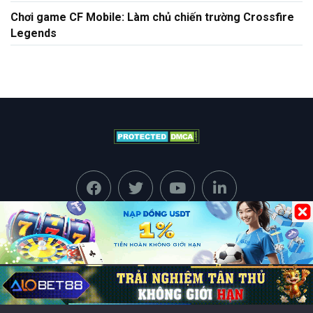
Chơi game CF Mobile: Làm chủ chiến trường Crossfire
Legends
© Copyright 2025 CFUN68 | Tổng đại lý cấp 1 CFUN68 VIP. Đối tác
cf68
,
gi8
,
gi88