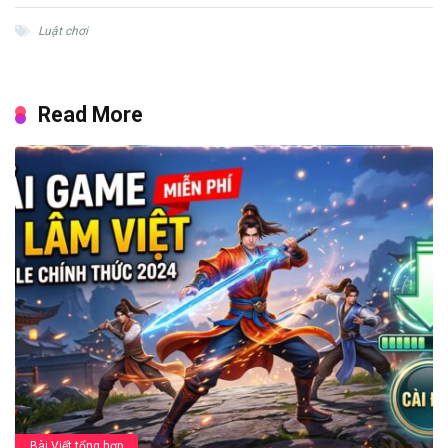
Luật chơi
Read More
Bài Viết tổng hợp