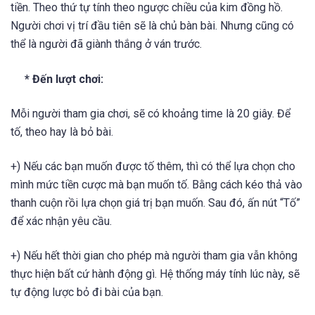
tiền. Theo thứ tự tính theo ngược chiều của kim đồng hồ.
Người chơi vị trí đầu tiên sẽ là chủ bàn bài. Nhưng cũng có
thể là người đã giành thắng ở ván trước.
* Đến lượt chơi:
Mỗi người tham gia chơi, sẽ có khoảng time là 20 giây. Để
tố, theo hay là bỏ bài.
+) Nếu các bạn muốn được tố thêm, thì có thể lựa chọn cho
mình mức tiền cược mà bạn muốn tố. Bằng cách kéo thả vào
thanh cuộn rồi lựa chọn giá trị bạn muốn. Sau đó, ấn nút “Tố”
để xác nhận yêu cầu.
+) Nếu hết thời gian cho phép mà người tham gia vẫn không
thực hiện bất cứ hành động gì. Hệ thống máy tính lúc này, sẽ
tự động lược bỏ đi bài của bạn.