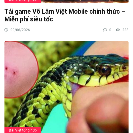
Tải game Võ Lâm Việt Mobile chính thức –
Miễn phí siêu tốc
09/06/2026
0
238
Bài Viết tổng hợp