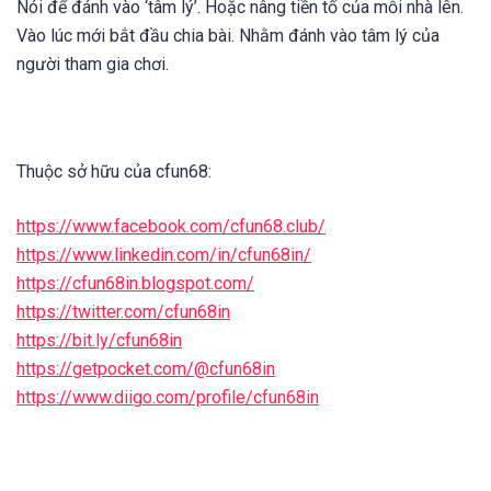
Nói để đánh vào ‘tâm lý’. Hoặc nâng tiền tố của mỗi nhà lên.
Vào lúc mới bắt đầu chia bài. Nhằm đánh vào tâm lý của
người tham gia chơi.
Thuộc sở hữu của cfun68:
https://www.facebook.com/cfun68.club/
https://www.linkedin.com/in/cfun68in/
https://cfun68in.blogspot.com/
https://twitter.com/cfun68in
https://bit.ly/cfun68in
https://getpocket.com/@cfun68in
https://www.diigo.com/profile/cfun68in