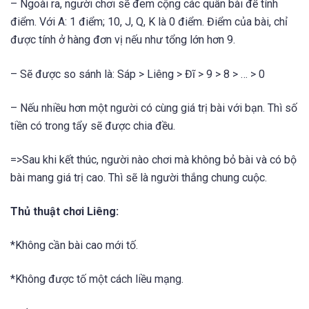
– Ngoài ra, người chơi sẽ đem cộng các quân bài để tính
điểm. Với A: 1 điểm; 10, J, Q, K là 0 điểm. Điểm của bài, chỉ
được tính ở hàng đơn vị nếu như tổng lớn hơn 9.
– Sẽ được so sánh là: Sáp > Liêng > Đĩ > 9 > 8 > … > 0
– Nếu nhiều hơn một người có cùng giá trị bài với bạn. Thì số
tiền có trong tẩy sẽ được chia đều.
=>Sau khi kết thúc, người nào chơi mà không bỏ bài và có bộ
bài mang giá trị cao. Thì sẽ là người thắng chung cuộc.
Thủ thuật chơi Liêng:
*Không cần bài cao mới tố.
*Không được tố một cách liều mạng.