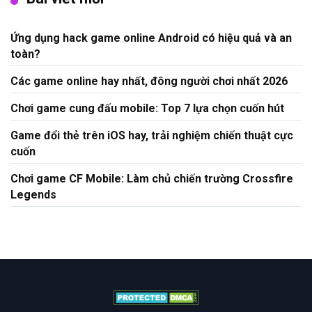
Ứng dụng hack game online Android có hiệu quả và an
toàn?
Các game online hay nhất, đông người chơi nhất 2026
Chơi game cung đấu mobile: Top 7 lựa chọn cuốn hút
Game đổi thẻ trên iOS hay, trải nghiệm chiến thuật cực
cuốn
Chơi game CF Mobile: Làm chủ chiến trường Crossfire
Legends