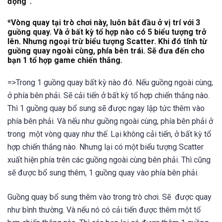
động”.
*Vòng quay tại trò chơi này, luôn bắt đầu ở vị trí với 3
guồng quay. Và ở bất kỳ tổ hợp nào có 5 biểu tượng trở
lên. Nhưng ngoại trừ biểu tượng Scatter. Khi đó tính từ
guồng quay ngoài cùng, phía bên trái. Sẽ đưa đến cho
bạn 1 tổ hợp game chiến thắng.
=>Trong 1 guồng quay bất kỳ nào đó. Nếu guồng ngoài cùng,
ở phía bên phải. Sẽ cải tiến ở bất kỳ tổ hợp chiến thắng nào.
Thì 1 guồng quay bổ sung sẽ được ngay lập tức thêm vào
phía bên phải. Và nếu như guồng ngoài cùng, phía bên phải ở
trong một vòng quay như thế. Lại không cải tiến, ở bất kỳ tổ
hợp chiến thắng nào. Nhưng lại có một biểu tượng Scatter
xuất hiện phía trên các guồng ngoài cùng bên phải. Thì cũng
sẽ được bổ sung thêm, 1 guồng quay vào phía bên phải.
Guồng quay bổ sung thêm vào trong trò chơi. Sẽ được quay
như bình thường. Và nếu nó có cải tiến được thêm một tổ