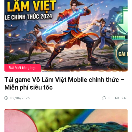
Bài Viết tổng hợp
Tải game Võ Lâm Việt Mobile chính thức –
Miễn phí siêu tốc
09/06/2026
0
240