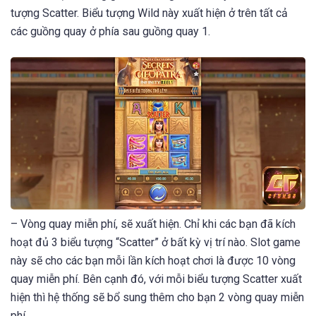
tượng Scatter. Biểu tượng Wild này xuất hiện ở trên tất cả
các guồng quay ở phía sau guồng quay 1.
– Vòng quay miễn phí, sẽ xuất hiện. Chỉ khi các bạn đã kích
hoạt đủ 3 biểu tượng “Scatter” ở bất kỳ vị trí nào. Slot game
này sẽ cho các bạn mỗi lần kích hoạt chơi là được 10 vòng
quay miễn phí. Bên cạnh đó, với mỗi biểu tượng Scatter xuất
hiện thì hệ thống sẽ bổ sung thêm cho bạn 2 vòng quay miễn
phí.