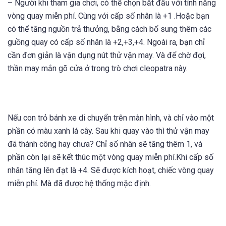
– Người khi tham gia chơi, có thể chọn bắt đầu với tính năng
vòng quay miễn phí. Cùng với cấp số nhân là +1 .Hoặc bạn
có thể tăng nguồn trả thưởng, bằng cách bổ sung thêm các
guồng quay có cấp số nhân là +2,+3,+4. Ngoài ra, bạn chỉ
cần đơn giản là vận dụng nút thử vận may. Và để chờ đợi,
thần may mắn gõ cửa ở trong trò chơi cleopatra này.
Nếu con trỏ bánh xe di chuyển trên màn hình, và chỉ vào một
phần có màu xanh lá cây. Sau khi quay vào thì thử vận may
đã thành công hay chưa? Chỉ số nhân sẽ tăng thêm 1, và
phần còn lại sẽ kết thúc một vòng quay miễn phí.Khi cấp số
nhân tăng lên đạt là +4. Sẽ được kích hoạt, chiếc vòng quay
miễn phí. Mà đã được hệ thống mặc định.