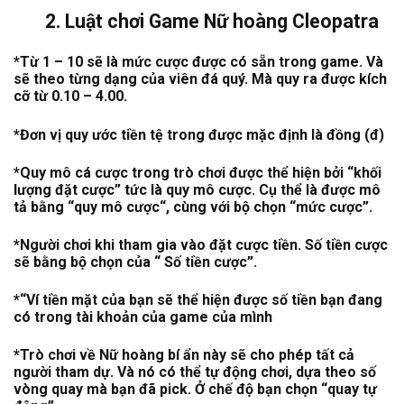
2. Luật chơi Game Nữ hoàng Cleopatra
*Từ 1 – 10 sẽ là mức cược được có sẵn trong game. Và
sẽ theo từng dạng của viên đá quý. Mà quy ra được kích
cỡ từ 0.10 – 4.00.
*Đơn vị quy ước tiền tệ trong được mặc định là đồng (đ)
*Quy mô cá cược trong trò chơi được thể hiện bởi “khối
lượng đặt cược” tức là quy mô cược. Cụ thể là được mô
tả bằng “quy mô cược“, cùng với bộ chọn “mức cược”.
*Người chơi khi tham gia vào đặt cược tiền. Số tiền cược
sẽ bằng bộ chọn của “ Số tiền cược”.
*“Ví tiền mặt của bạn sẽ thể hiện được số tiền bạn đang
có trong tài khoản của game của mình
*Trò chơi về Nữ hoàng bí ẩn này sẽ cho phép tất cả
người tham dự. Và nó có thể tự động chơi, dựa theo số
vòng quay mà bạn đã pick. Ở chế độ bạn chọn “quay tự