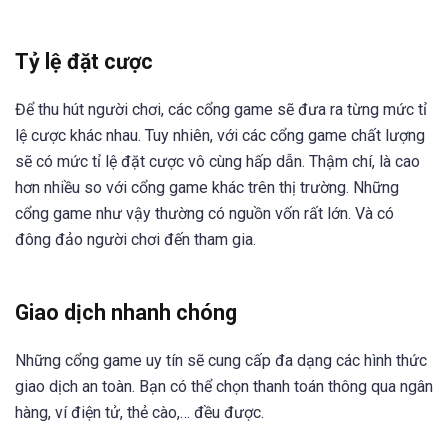
Tỷ lệ đặt cược
Để thu hút người chơi, các cổng game sẽ đưa ra từng mức tỉ
lệ cược khác nhau. Tuy nhiên, với các cổng game chất lượng
sẽ có mức tỉ lệ đặt cược vô cùng hấp dẫn. Thậm chí, là cao
hơn nhiều so với cổng game khác trên thị trường. Những
cổng game như vậy thường có nguồn vốn rất lớn. Và có
đông đảo người chơi đến tham gia.
Giao dịch nhanh chóng
Những cổng game uy tín sẽ cung cấp đa dạng các hình thức
giao dịch an toàn. Bạn có thể chọn thanh toán thông qua ngân
hàng, ví điện tử, thẻ cào,… đều được.