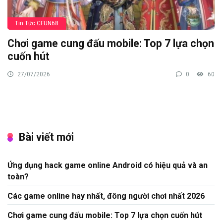
Tin Tức CFUN68
Chơi game cung đấu mobile: Top 7 lựa chọn
cuốn hút
27/07/2026
0
60
Bài viết mới
Ứng dụng hack game online Android có hiệu quả và an
toàn?
Các game online hay nhất, đông người chơi nhất 2026
Chơi game cung đấu mobile: Top 7 lựa chọn cuốn hút