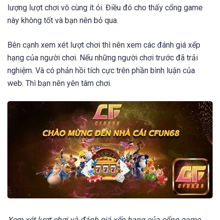
lượng lượt chơi vô cùng ít ỏi. Điều đó cho thấy cổng game
này không tốt và bạn nên bỏ qua.
Bên cạnh xem xét lượt chơi thì nên xem các đánh giá xếp
hạng của người chơi. Nếu những người chơi trước đã trải
nghiệm. Và có phản hồi tích cực trên phần bình luận của
web. Thì bạn nên yên tâm chơi.
Xem xét lượt chơi và đánh giá xếp hạng của cổng game