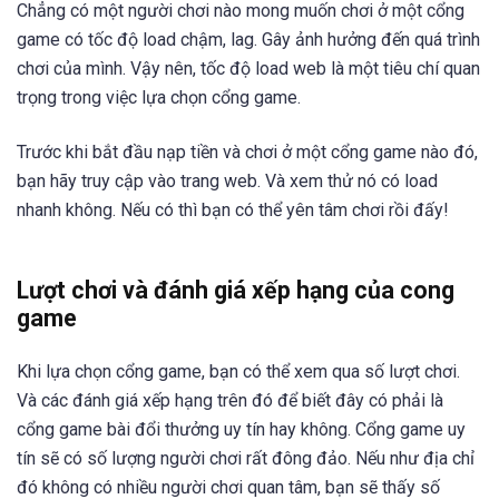
Chẳng có một người chơi nào mong muốn chơi ở một cổng
game có tốc độ load chậm, lag. Gây ảnh hưởng đến quá trình
chơi của mình. Vậy nên, tốc độ load web là một tiêu chí quan
trọng trong việc lựa chọn cổng game.
Trước khi bắt đầu nạp tiền và chơi ở một cổng game nào đó,
bạn hãy truy cập vào trang web. Và xem thử nó có load
nhanh không. Nếu có thì bạn có thể yên tâm chơi rồi đấy!
Lượt chơi và đánh giá xếp hạng của cong
game
Khi lựa chọn cổng game, bạn có thể xem qua số lượt chơi.
Và các đánh giá xếp hạng trên đó để biết đây có phải là
cổng game bài đổi thưởng uy tín hay không. Cổng game uy
tín sẽ có số lượng người chơi rất đông đảo. Nếu như địa chỉ
đó không có nhiều người chơi quan tâm, bạn sẽ thấy số