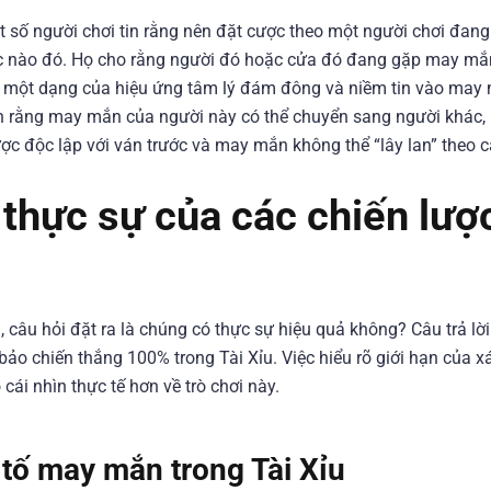
 số người chơi tin rằng nên đặt cược theo một người chơi đang
ược nào đó. Họ cho rằng người đó hoặc cửa đó đang gặp may mắ
y là một dạng của hiệu ứng tâm lý đám đông và niềm tin vào may
h rằng may mắn của người này có thể chuyển sang người khác,
ược độc lập với ván trước và may mắn không thể “lây lan” theo 
 thực sự của các chiến lược
n, câu hỏi đặt ra là chúng có thực sự hiệu quả không? Câu trả lờ
bảo chiến thắng 100% trong Tài Xỉu. Việc hiểu rõ giới hạn của xá
 cái nhìn thực tế hơn về trò chơi này.
 tố may mắn trong Tài Xỉu