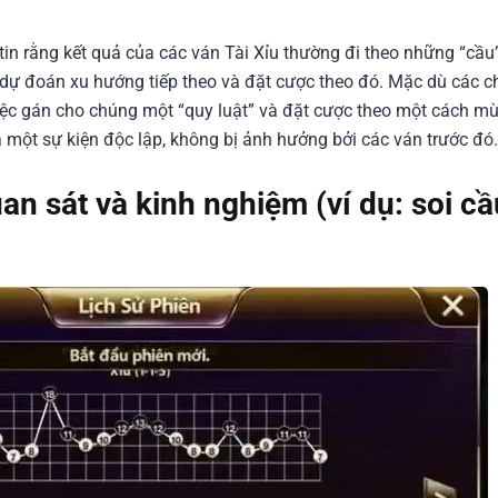
tin rằng kết quả của các ván Tài Xỉu thường đi theo những “cầu
 dự đoán xu hướng tiếp theo và đặt cược theo đó. Mặc dù các ch
việc gán cho chúng một “quy luật” và đặt cược theo một cách m
là một sự kiện độc lập, không bị ảnh hưởng bởi các ván trước đó.
an sát và kinh nghiệm (ví dụ: soi cầ