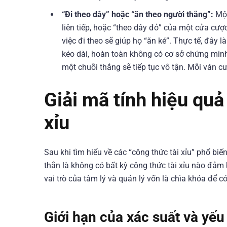
“Đi theo dây” hoặc “ăn theo người thắng”:
Một
liên tiếp, hoặc “theo dây đỏ” của một cửa c
việc đi theo sẽ giúp họ “ăn ké”. Thực tế, đâ
kéo dài, hoàn toàn không có cơ sở chứng min
một chuỗi thắng sẽ tiếp tục vô tận. Mỗi ván c
Giải mã tính hiệu quả
xỉu
Sau khi tìm hiểu về các “công thức tài xỉu” phổ biế
thắn là không có bất kỳ công thức tài xỉu nào đảm 
vai trò của tâm lý và quản lý vốn là chìa khóa để có
Giới hạn của xác suất và yếu