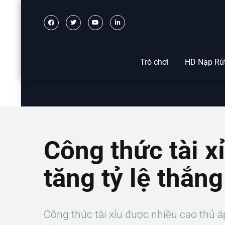
Trò chơi
HD Nạp Rú
Công thức tài x
tăng tỷ lệ thắng
Công thức tài xỉu được nhiều cao thủ 