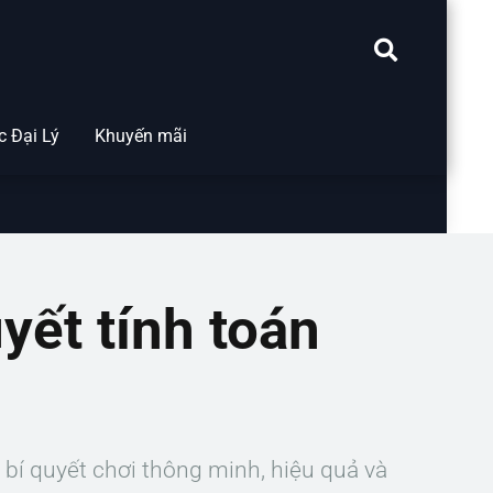
 Đại Lý
Khuyến mãi
yết tính toán
bí quyết chơi thông minh, hiệu quả và