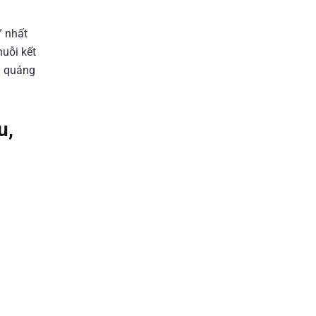
” nhất
uỗi kết
ù quáng
u,