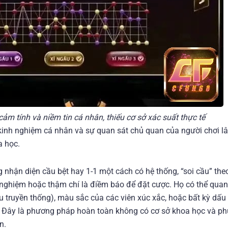
m tính và niềm tin cá nhân, thiếu cơ sở xác suất thực tế
 kinh nghiệm cá nhân và sự quan sát chủ quan của người chơi l
a học.
 nhận diện cầu bệt hay 1-1 một cách có hệ thống, “soi cầu” th
nh nghiệm hoặc thậm chí là điềm báo để đặt cược. Họ có thể quan
ỉu truyền thống), màu sắc của các viên xúc xắc, hoặc bất kỳ dấu
. Đây là phương pháp hoàn toàn không có cơ sở khoa học và ph
n.