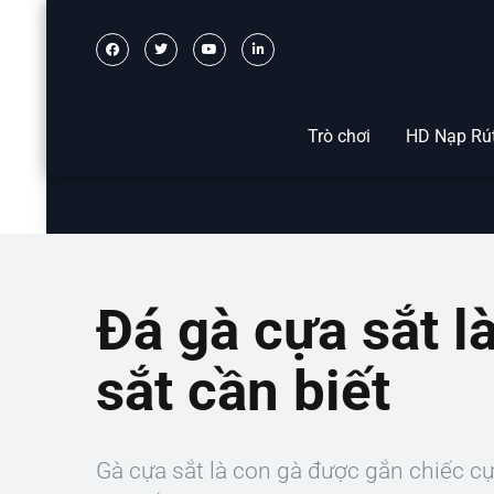
Trò chơi
HD Nạp Rú
Đá gà cựa sắt l
sắt cần biết
Gà cựa sắt là con gà được gắn chiếc c