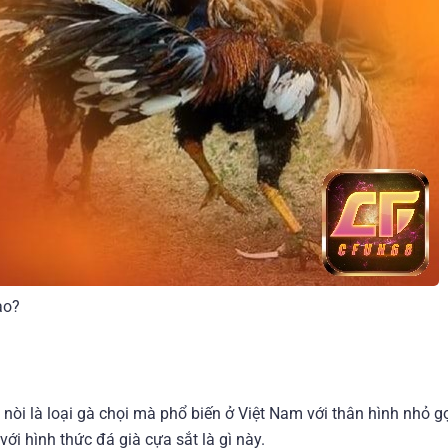
iống gà nào?