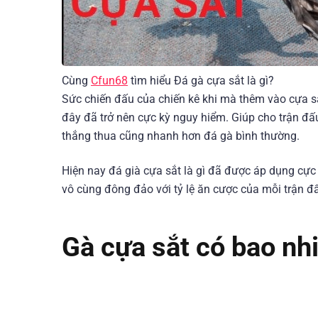
Cùng
Cfun68
tìm hiểu Đá gà cựa sắt là gì?
Sức chiến đấu của chiến kê khi mà thêm vào cựa s
đây đã trở nên cực kỳ nguy hiểm. Giúp cho trận đấu 
thắng thua cũng nhanh hơn đá gà bình thường.
Hiện nay đá già cựa sắt là gì đã được áp dụng cực 
vô cùng đông đảo với tỷ lệ ăn cược của mỗi trận đ
Gà cựa sắt có bao nhi