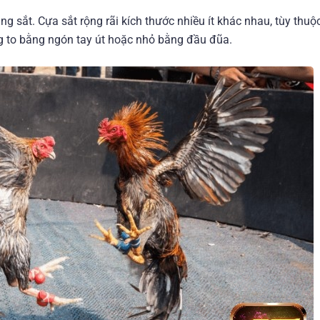
g sắt. Cựa sắt rộng rãi kích thước nhiều ít khác nhau, tùy thuộ
g to bằng ngón tay út hoặc nhỏ bằng đầu đũa.