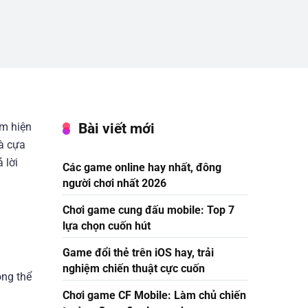
Bài viết mới
ểm hiện
là cựa
 lời
Các game online hay nhất, đông
người chơi nhất 2026
Chơi game cung đấu mobile: Top 7
lựa chọn cuốn hút
Game đổi thẻ trên iOS hay, trải
nghiệm chiến thuật cực cuốn
ông thể
Chơi game CF Mobile: Làm chủ chiến