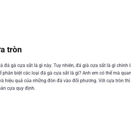
ựa tròn
 đá gà cựa sắt là gì này. Tuy nhiên, đá già cựa sắt là gì chính 
 phân biệt các loại đá gà cựa sắt là gì? Anh em có thể mà quan
và hiệu quả của những đòn đá vào đối phương. Với cựa tròn thì
 bán cựa quy định.