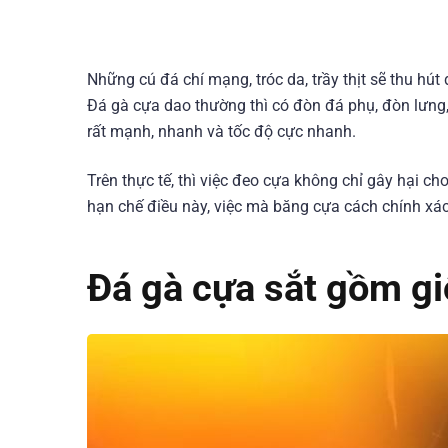
Những cú đá chí mạng, tróc da, trầy thịt sẽ thu h
Đá gà cựa dao thường thì có đòn đá phụ, đòn lưng, 
rất mạnh, nhanh và tốc độ cực nhanh.
Trên thực tế, thì việc đeo cựa không chỉ gây hại 
hạn chế điều này, việc mà băng cựa cách chính xác 