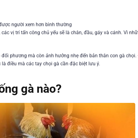
út được người xem hơn bình thường
các vị trí tấn công chủ yếu sẽ là chân, đầu, gáy và cánh. Vì nh
cho đối phương mà còn ảnh hưởng nhẹ đến bản thân con gà chọi
là điều mà các tay chọi gà cần đặc biệt lưu ý.