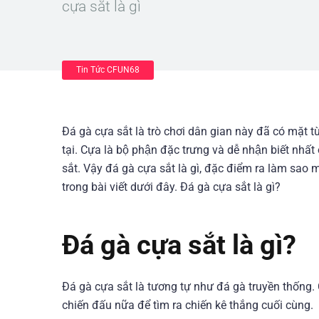
cựa sắt là gì
Tin Tức CFUN68
Đá gà cựa sắt là trò chơi dân gian này đã có mặt
tại. Cựa là bộ phận đặc trưng và dễ nhận biết nhâ
sắt. Vậy đá gà cựa sắt là gì, đặc điểm ra làm sao
trong bài viết dưới đây. Đá gà cựa sắt là gì?
Đá gà cựa sắt là gì?
Đá gà cựa sắt là tương tự như đá gà truyền thống.
chiến đấu nữa để tìm ra chiến kê thắng cuối cùng.