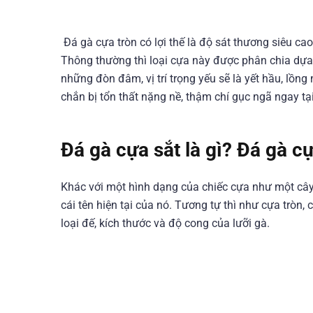
Đá gà cựa tròn có lợi thế là độ sát thương siêu cao
Thông thường thì loại cựa này được phân chia dựa 
những đòn đâm, vị trí trọng yếu sẽ là yết hầu, lồn
chắn bị tổn thất nặng nề, thậm chí gục ngã ngay tạ
Đá gà cựa sắt là gì? Đá gà c
Khác với một hình dạng của chiếc cựa như một cây 
cái tên hiện tại của nó. Tương tự thì như cựa tròn,
loại đế, kích thước và độ cong của lưỡi gà.