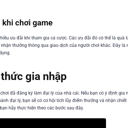
 khi chơi game
hiều ưu đãi khi tham gia cá cược. Các ưu đãi đó có thể là quà 
ội nhận thưởng thông qua giao dịch của người chơi khác. Đây là
 dụng.
 thức gia nhập
chơi đã đăng ký làm đại lý của nhà cái. Nếu bạn có ý định gia
 thành đại lý, bạn sẽ có cơ hội tích lũy điểm thưởng và nhận chiết
 bạn hãy thực hiện theo các bước sau đây.