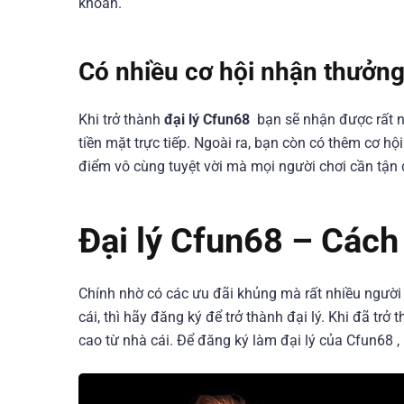
khoản.
Có nhiều cơ hội nhận thưởng
Khi trở thành
đại lý Cfun68
bạn sẽ nhận được rất n
tiền mặt trực tiếp. Ngoài ra, bạn còn có thêm cơ h
điểm vô cùng tuyệt vời mà mọi người chơi cần tận
Đại lý Cfun68 – Cách
Chính nhờ có các ưu đãi khủng mà rất nhiều người 
cái, thì hãy đăng ký để trở thành đại lý. Khi đã trở
cao từ nhà cái. Để đăng ký làm đại lý của Cfun68 ,