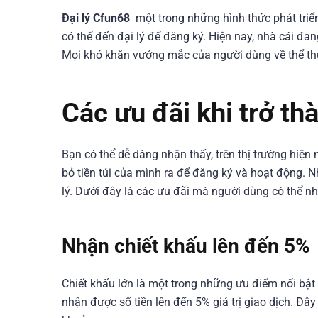
Đại lý Cfun68
một trong những hình thức phát triể
có thể đến đại lý để đăng ký. Hiện nay, nhà cái đang
Mọi khó khăn vướng mắc của người dùng về thể thức, 
Các ưu đãi khi trở th
Bạn có thể dễ dàng nhận thấy, trên thị trường hiện 
bỏ tiền túi của mình ra để đăng ký và hoạt động. 
lý. Dưới đây là các ưu đãi mà người dùng có thể n
Nhận chiết khấu lên đến 5%
Chiết khấu lớn là một trong những ưu điểm nổi bật t
nhận được số tiền lên đến 5% giá trị giao dịch. Đâ