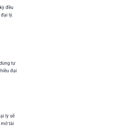
 kỳ đều
đại lý.
 dùng tự
nhiều đại
ại lý sẽ
 mở tài