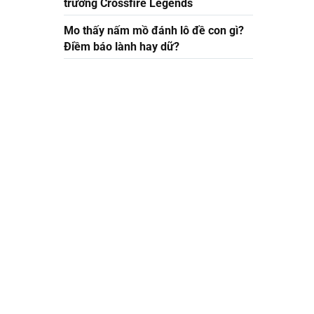
trường Crossfire Legends
Mo thấy nấm mồ đánh lô đề con gì?
Điềm báo lành hay dữ?