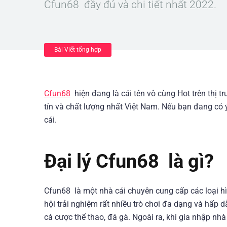
Cfun68 đầy đủ và chi tiết nhất 2022.
Bài Viết tổng hợp
Cfun68
hiện đang là cái tên vô cùng Hot trên thị t
tín và chất lượng nhất Việt Nam. Nếu bạn đang có
cái.
Đại lý Cfun68 là gì?
Cfun68 là một nhà cái chuyên cung cấp các loại hì
hội trải nghiệm rất nhiều trò chơi đa dạng và hấp d
cá cược thể thao, đá gà. Ngoài ra, khi gia nhập nh