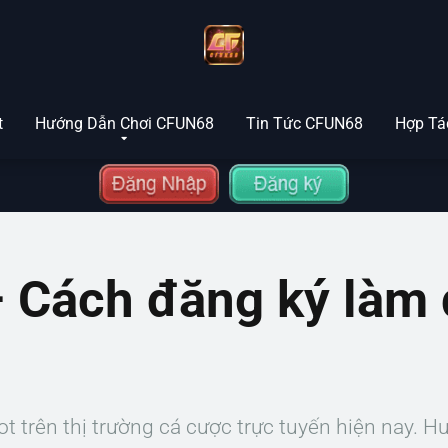
t
Hướng Dẫn Chơi CFUN68
Tin Tức CFUN68
Hợp Tác
 Cách đăng ký làm đạ
t trên thị trường cá cược trực tuyến hiện nay. H