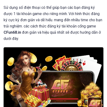
Sử dụng số điện thoại có thể giúp bạn các bạn đăng ký
được 1 tài khoản game cho riêng mình. Với hình thức đăng
ký cực kỳ đơn giản và dễ hiểu. mang đến nhiều time cho bạn
trải nghiệm. các cách thức đăng ký tài khoản cổng game
CFun68.in
đơn giản và hiệu quả nhất sẽ được hướng dẫn ở
dưới đây.