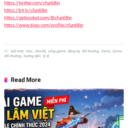
https://twitter.com/cfun68in
https://bit.ly/cfun68in
https://getpocket.com/@cfun68in
https://www.diigo.com/profile/cfun68in
bắt mắt
,
cfun
,
cfun68
,
cổng game
,
đăng ký
,
đổi thưởng
,
Game
,
Game
đổi thưởng
,
hướng dẫn
,
tỷ lệ
Read More