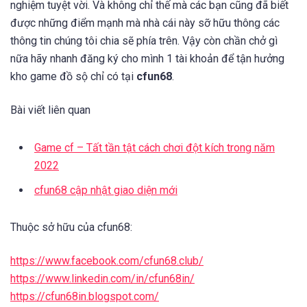
nghiệm tuyệt vời. Và không chỉ thế mà các bạn cũng đã biết
được những điểm mạnh mà nhà cái này sỡ hữu thông các
thông tin chúng tôi chia sẽ phía trên. Vậy còn chần chở gì
nữa hãy nhanh đăng ký cho mình 1 tài khoản để tận hưởng
kho game đồ sộ chỉ có tại
cfun68
.
Bài viết liên quan
Game cf – Tất tần tật cách chơi đột kích trong năm
2022
cfun68 cập nhật giao diện mới
Thuộc sở hữu của cfun68:
https://www.facebook.com/cfun68.club/
https://www.linkedin.com/in/cfun68in/
https://cfun68in.blogspot.com/