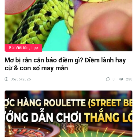
Bài Viết tổng hợp
Mơ bị rắn cắn báo điềm gì? Điềm lành hay
cữ & con số may mắn
05/06/2026
0
230