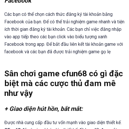
Facebook
Các bạn có thể chọn cách thức đăng ký tài khoản bằng
Facebook của bạn. Để có thể trải nghiệm game nhanh và tiện
ích thời gian đăng ký tài khoản. Các bạn chỉ việc đăng nhập
vào app tiếp theo các bạn click vào biểu tượng xanh
Facebook trong app. Để bắt đầu liên kết tài khoản game với
facebook và các bạn đã được trải nghiệm game gọ lẹ
Sân chơi game cfun68 có gì đặc
biệt mà các cược thủ đam mê
như vậy
+ Giao diện hút hồn, bắt mắt:
Được nhà cung cấp đầu tư vốn mạnh vào giao diện thiết kế.