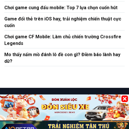
Chơi game cung đấu mobile: Top 7 lựa chọn cuốn hút
Game đổi thẻ trên iOS hay, trải nghiệm chiến thuật cực
cuốn
Chơi game CF Mobile: Làm chủ chiến trường Crossfire
Legends
Mo thấy nấm mồ đánh lô đề con gì? Điềm báo lành hay
dữ?