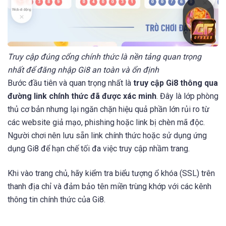
Truy cập đúng cổng chính thức là nền tảng quan trọng
nhất để đăng nhập Gi8 an toàn và ổn định
Bước đầu tiên và quan trọng nhất là
truy cập Gi8 thông qua
đường link chính thức đã được xác minh
. Đây là lớp phòng
thủ cơ bản nhưng lại ngăn chặn hiệu quả phần lớn rủi ro từ
các website giả mạo, phishing hoặc link bị chèn mã độc.
Người chơi nên lưu sẵn link chính thức hoặc sử dụng ứng
dụng Gi8 để hạn chế tối đa việc truy cập nhầm trang.
Khi vào trang chủ, hãy kiểm tra biểu tượng ổ khóa (SSL) trên
thanh địa chỉ và đảm bảo tên miền trùng khớp với các kênh
thông tin chính thức của Gi8.