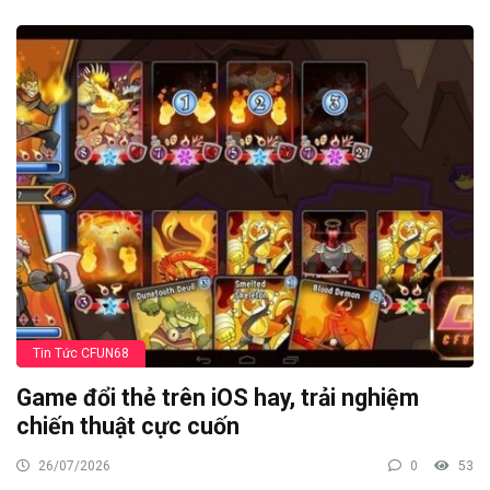
Tin Tức CFUN68
Game đổi thẻ trên iOS hay, trải nghiệm
chiến thuật cực cuốn
26/07/2026
0
53