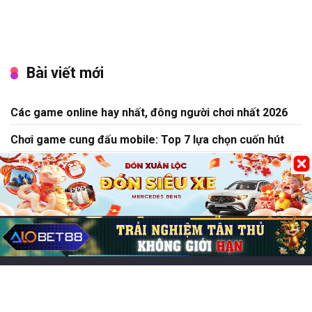
Bài viết mới
Các game online hay nhất, đông người chơi nhất 2026
Chơi game cung đấu mobile: Top 7 lựa chọn cuốn hút
Game đổi thẻ trên iOS hay, trải nghiệm chiến thuật cực
cuốn
Chơi game CF Mobile: Làm chủ chiến trường Crossfire
Legends
Mo thấy nấm mồ đánh lô đề con gì? Điềm báo lành hay
dữ?