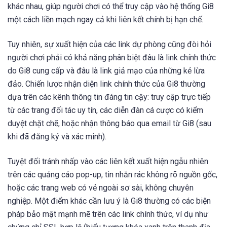
khác nhau, giúp người chơi có thể truy cập vào hệ thống Gi8
một cách liền mạch ngay cả khi liên kết chính bị hạn chế.
Tuy nhiên, sự xuất hiện của các link dự phòng cũng đòi hỏi
người chơi phải có khả năng phân biệt đâu là link chính thức
do Gi8 cung cấp và đâu là link giả mạo của những kẻ lừa
đảo. Chiến lược nhận diện link chính thức của Gi8 thường
dựa trên các kênh thông tin đáng tin cậy: truy cập trực tiếp
từ các trang đối tác uy tín, các diễn đàn cá cược có kiểm
duyệt chặt chẽ, hoặc nhận thông báo qua email từ Gi8 (sau
khi đã đăng ký và xác minh).
Tuyệt đối tránh nhấp vào các liên kết xuất hiện ngẫu nhiên
trên các quảng cáo pop-up, tin nhắn rác không rõ nguồn gốc,
hoặc các trang web có vẻ ngoài sơ sài, không chuyên
nghiệp. Một điểm khác cần lưu ý là Gi8 thường có các biện
pháp bảo mật mạnh mẽ trên các link chính thức, ví dụ như