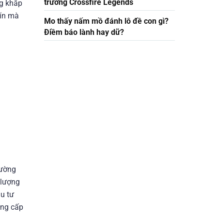
trường Crossfire Legends
ng khắp
tín mà
Mo thấy nấm mồ đánh lô đề con gì?
Điềm báo lành hay dữ?
rường
 lượng
u tư
ẳng cấp