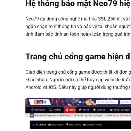
Hệ thống bảo mật Neo79 hiện
Neo79 áp dụng công nghệ mã hóa SSL 256-bit và hệ
ngăn chặn rò rỉ thông tin và bảo vệ tài khoản ngư
tính đảm bảo tính an toàn hoàn toàn trong quá trìn
Trang chủ cổng game hiện đ
Giao diện trang chủ cổng game được thiết kế đơn gi
khác nhau. Người chơi có thể truy cập website trực
Android và iOS. Điều này giúp người dùng thưởng t