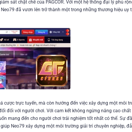
iám sát chặt chẽ của PAGCOR. Với một hệ thống đại lý phủ rộ
, Neo79 đã vươn lên trở thành một trong những thương hiệu uy 
 cá cược trực tuyến, mà còn hướng đến việc xây dựng một môi t
đối đối với người chơi. Với cam kết không ngừng nâng cao chất
n mang đến cho người chơi trải nghiệm tốt nhất có thể. Sự đầ
ã giúp Neo79 xây dựng một môi trường giải trí chuyên nghiệp, đ