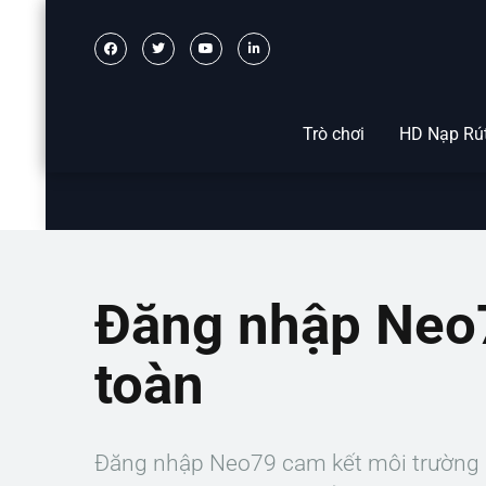
Trò chơi
HD Nạp Rú
Đăng nhập Neo7
toàn
Đăng nhập Neo79 cam kết môi trường gi