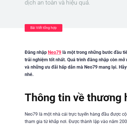
dịch an toàn và hiệu quả.
Bài Viết tổng hợp
Đăng nhập
Neo79
là một trong những bước đầu ti
trải nghiệm tốt nhất. Quá trình đăng nhập còn mở 
và những ưu đãi hấp dẫn mà Neo79 mang lại. Hã
nhé.
Thông tin về thương
Neo79 là một nhà cái trực tuyến hàng đầu được cộ
tham gia từ khắp nơi. Được thành lập vào năm 20