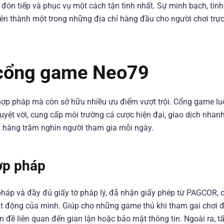
đón tiếp và phục vụ một cách tận tình nhất. Sự minh bạch, tín
lên thành một trong những địa chỉ hàng đầu cho người chơi trự
 cổng game Neo79
 hợp pháp mà còn sở hữu nhiều ưu điểm vượt trội. Cổng game l
yệt vời, cung cấp môi trường cá cược hiện đại, giao dịch nhanh
hút hàng trăm nghìn người tham gia mỗi ngày.
ợp pháp
p và đầy đủ giấy tờ pháp lý, đã nhận giấy phép từ PAGCOR, 
t động của mình. Giúp cho những game thủ khi tham gai chơi 
n đề liên quan đến gian lận hoặc bảo mật thông tin. Ngoài ra, tấ