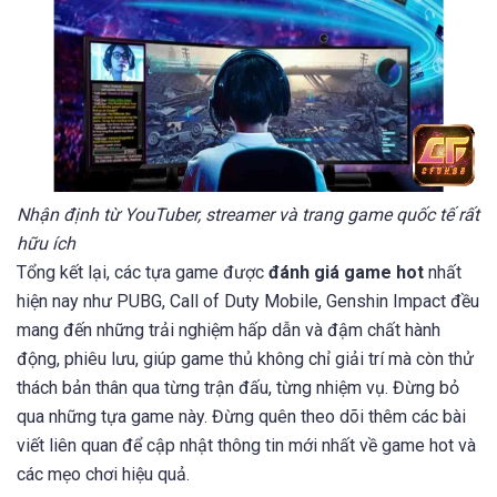
Nhận định từ YouTuber, streamer và trang game quốc tế rất
hữu ích
Tổng kết lại, các tựa game được
đánh giá game hot
nhất
hiện nay như PUBG, Call of Duty Mobile, Genshin Impact đều
mang đến những trải nghiệm hấp dẫn và đậm chất hành
động, phiêu lưu, giúp game thủ không chỉ giải trí mà còn thử
thách bản thân qua từng trận đấu, từng nhiệm vụ. Đừng bỏ
qua những tựa game này. Đừng quên theo dõi thêm các bài
viết liên quan để cập nhật thông tin mới nhất về game hot và
các mẹo chơi hiệu quả.