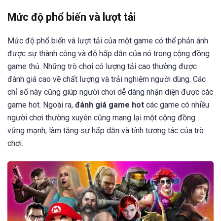
Mức độ phổ biến và lượt tải
Mức độ phổ biến và lượt tải của một game có thể phản ánh
được sự thành công và độ hấp dẫn của nó trong cộng đồng
game thủ. Những trò chơi có lượng tải cao thường được
đánh giá cao về chất lượng và trải nghiệm người dùng. Các
chỉ số này cũng giúp người chơi dễ dàng nhận diện được các
game hot. Ngoài ra,
đánh giá game hot
các game có nhiều
người chơi thường xuyên cũng mang lại một cộng đồng
vững mạnh, làm tăng sự hấp dẫn và tính tương tác của trò
chơi.