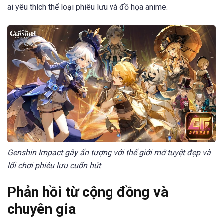
ai yêu thích thể loại phiêu lưu và đồ họa anime.
Genshin Impact gây ấn tượng với thế giới mở tuyệt đẹp và
lối chơi phiêu lưu cuốn hút
Phản hồi từ cộng đồng và
chuyên gia