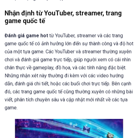
Nhận định từ YouTuber, streamer, trang
game quốc tế
Đánh giá game hot
từ YouTuber, streamer và các trang
game quốc tế có ảnh hưởng lớn đến sự thành công và độ hot
của một tựa game. Các YouTuber và streamer thường xuyên
chơi và đánh giá game trực tiếp, giúp người xem có cái nhìn
chân thực về gameplay, đồ họa, và các tính năng đặc biệt.
Những nhận xét này thường đi kèm với các video hướng
dẫn, đánh giá chi tiết, hoặc các buổi chơi trực tiếp. Bên cạnh
đó, các trang game quốc tế cũng thường xuyên có những bài
viết, phân tích chuyên sâu và cập nhật mới nhất về các tựa
game.