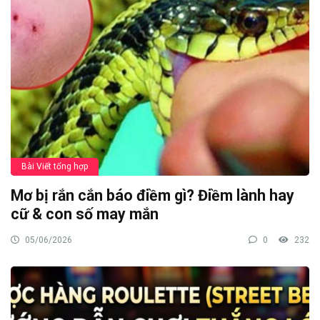
Bài Viết tổng hợp
Mơ bị rắn cắn báo điềm gì? Điềm lành hay
cữ & con số may mắn
05/06/2026
0
232