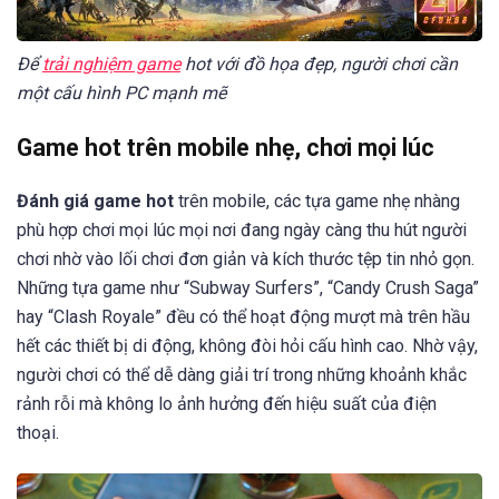
Để
trải nghiệm game
hot với đồ họa đẹp, người chơi cần
một cấu hình PC mạnh mẽ
Game hot trên mobile nhẹ, chơi mọi lúc
Đánh giá game hot
trên mobile, các tựa game nhẹ nhàng
phù hợp chơi mọi lúc mọi nơi đang ngày càng thu hút người
chơi nhờ vào lối chơi đơn giản và kích thước tệp tin nhỏ gọn.
Những tựa game như “Subway Surfers”, “Candy Crush Saga”
hay “Clash Royale” đều có thể hoạt động mượt mà trên hầu
hết các thiết bị di động, không đòi hỏi cấu hình cao. Nhờ vậy,
người chơi có thể dễ dàng giải trí trong những khoảnh khắc
rảnh rỗi mà không lo ảnh hưởng đến hiệu suất của điện
thoại.