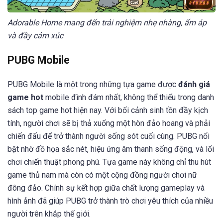
Adorable Home mang đến trải nghiệm nhẹ nhàng, ấm áp
và đầy cảm xúc
PUBG Mobile
PUBG Mobile là một trong những tựa game được
đánh giá
game hot
mobile đình đám nhất, không thể thiếu trong danh
sách top game hot hiện nay. Với bối cảnh sinh tồn đầy kịch
tính, người chơi sẽ bị thả xuống một hòn đảo hoang và phải
chiến đấu để trở thành người sống sót cuối cùng. PUBG nổi
bật nhờ đồ họa sắc nét, hiệu ứng âm thanh sống động, và lối
chơi chiến thuật phong phú. Tựa game này không chỉ thu hút
game thủ nam mà còn có một cộng đồng người chơi nữ
đông đảo. Chính sự kết hợp giữa chất lượng gameplay và
hình ảnh đã giúp PUBG trở thành trò chơi yêu thích của nhiều
người trên khắp thế giới.