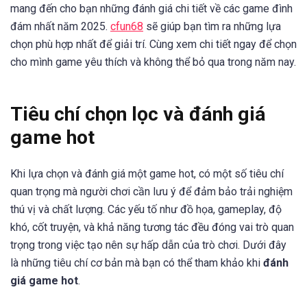
mang đến cho bạn những đánh giá chi tiết về các game đình
đám nhất năm 2025.
cfun68
sẽ giúp bạn tìm ra những lựa
chọn phù hợp nhất để giải trí. Cùng xem chi tiết ngay để chọn
cho mình game yêu thích và không thể bỏ qua trong năm nay.
Tiêu chí chọn lọc và đánh giá
game hot
Khi lựa chọn và đánh giá một game hot, có một số tiêu chí
quan trọng mà người chơi cần lưu ý để đảm bảo trải nghiệm
thú vị và chất lượng. Các yếu tố như đồ họa, gameplay, độ
khó, cốt truyện, và khả năng tương tác đều đóng vai trò quan
trọng trong việc tạo nên sự hấp dẫn của trò chơi. Dưới đây
là những tiêu chí cơ bản mà bạn có thể tham khảo khi
đánh
giá game hot
.