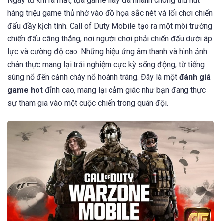
Ngay từ khi ra mắt, tựa game này đã nhanh chóng thu hút
hàng triệu game thủ nhờ vào đồ họa sắc nét và lối chơi chiến
đấu đầy kịch tính. Call of Duty Mobile tạo ra một môi trường
chiến đấu căng thẳng, nơi người chơi phải chiến đấu dưới áp
lực và cường độ cao. Những hiệu ứng âm thanh và hình ảnh
chân thực mang lại trải nghiệm cực kỳ sống động, từ tiếng
súng nổ đến cảnh cháy nổ hoành tráng. Đây là một
đánh giá
game hot
đỉnh cao, mang lại cảm giác như bạn đang thực
sự tham gia vào một cuộc chiến trong quân đội.