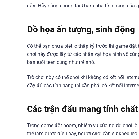
dẫn. Hãy cùng chúng tôi khám phá tính năng của 
Đồ họa ấn tượng, sinh động
Có thể bạn chưa biết, ở thập kỷ trước thì game đặt
chơi này được lấy từ các nhân vật họa hình vô cùng
bạn tuổi teen cũng như trẻ nhỏ.
Trò chơi này có thể chơi khi không có kết nối inte
đầy đủ các tính năng thì cần phải có kết nối interne
Các trận đấu mang tính chất
Trong game đặt boom, nhiệm vụ của người chơi là 
thể làm được điều này, người chơi cần sự khéo léo 