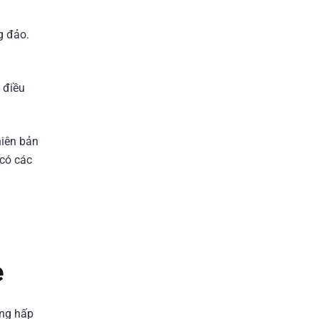
g đảo.
 điều
hiên bản
 có các
e
ăng hấp