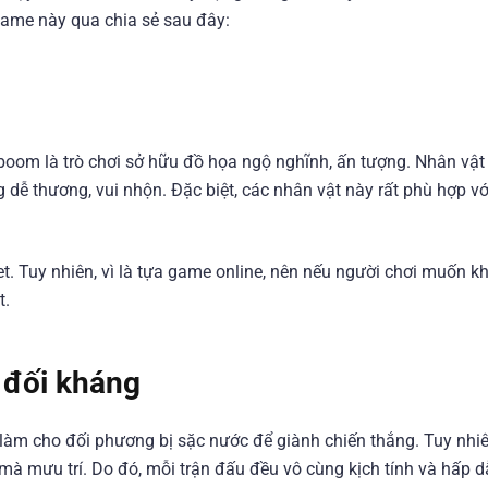
game này qua chia sẻ sau đây:
 boom là trò chơi sở hữu đồ họa ngộ nghĩnh, ấn tượng. Nhân vật 
 dễ thương, vui nhộn. Đặc biệt, các nhân vật này rất phù hợp vớ
rnet. Tuy nhiên, vì là tựa game online, nên nếu người chơi muốn 
t.
 đối kháng
làm cho đối phương bị sặc nước để giành chiến thắng. Tuy nhiê
mà mưu trí. Do đó, mỗi trận đấu đều vô cùng kịch tính và hấp d