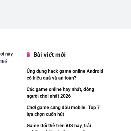
Bài viết mới
hơi này
 thể
Ứng dụng hack game online Android
có hiệu quả và an toàn?
Các game online hay nhất, đông
người chơi nhất 2026
Chơi game cung đấu mobile: Top 7
lựa chọn cuốn hút
Game đổi thẻ trên iOS hay, trải