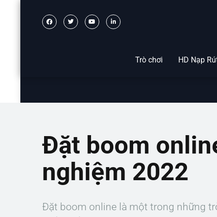
Trò chơi
HD Nạp Rú
Đặt boom online
nghiệm 2022
Đặt boom online là một trong những tr