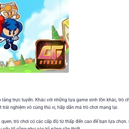
n tảng trực tuyến. Khác với những tựa game sinh tồn khác, trò c
 trải nghiệm vô cùng thú vị, hấp dẫn mà trò chơi mang lại.
 quen, trò chơi có các cấp độ từ thấp đến cao để bạn lựa chọn.
ều yếu tố cũng như các kỹ năng cần thiết.