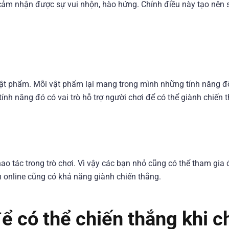
 cảm nhận được sự vui nhộn, hào hứng. Chính điều này tạo nên 
vật phẩm. Mỗi vật phẩm lại mang trong mình những tính năng đ
ính năng đó có vai trò hỗ trợ người chơi để có thể giành chiến 
hao tác trong trò chơi. Vì vậy các bạn nhỏ cũng có thể tham gia 
 online cũng có khả năng giành chiến thắng.
 có thể chiến thắng khi c