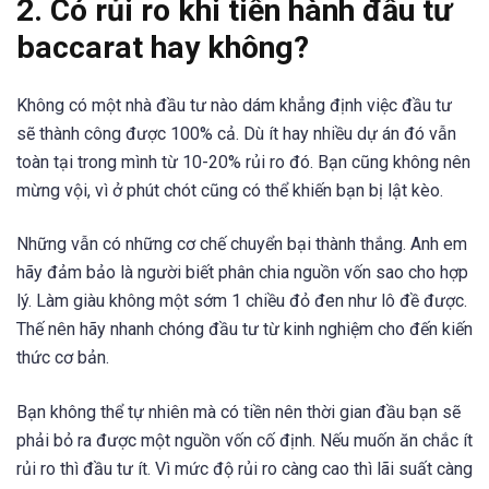
2. Có rủi ro khi tiến hành đầu tư
baccarat hay không?
Không có một nhà đầu tư nào dám khẳng định việc đầu tư
sẽ thành công được 100% cả. Dù ít hay nhiều dự án đó vẫn
toàn tại trong mình từ 10-20% rủi ro đó. Bạn cũng không nên
mừng vội, vì ở phút chót cũng có thể khiến bạn bị lật kèo.
Những vẫn có những cơ chế chuyển bại thành thắng. Anh em
hãy đảm bảo là người biết phân chia nguồn vốn sao cho hợp
lý. Làm giàu không một sớm 1 chiều đỏ đen như lô đề được.
Thế nên hãy nhanh chóng đầu tư từ kinh nghiệm cho đến kiến
thức cơ bản.
Bạn không thể tự nhiên mà có tiền nên thời gian đầu bạn sẽ
phải bỏ ra được một nguồn vốn cố định. Nếu muốn ăn chắc ít
rủi ro thì đầu tư ít. Vì mức độ rủi ro càng cao thì lãi suất càng