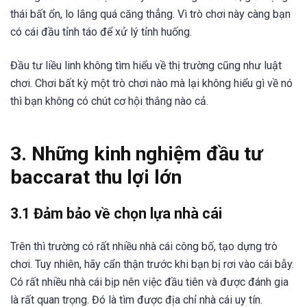
thái bất ổn, lo lắng quá căng thẳng. Vì trò chơi này càng bạn
có cái đầu tỉnh táo để xử lý tỉnh huống.
Đầu tư liều linh không tìm hiểu về thị trường cũng như luật
chơi. Chơi bất kỳ một trò chơi nào mà lại không hiểu gì về nó
thì bạn không có chút cơ hội thắng nào cả.
3. Những kinh nghiệm đầu tư
baccarat thu lợi lớn
3.1 Đảm bảo về chọn lựa nhà cái
Trên thì trường có rất nhiều nhà cái công bố, tạo dựng trò
chơi. Tuy nhiên, hãy cẩn thận trước khi bạn bị rơi vào cái bẫy.
Có rất nhiều nhà cái bịp nên việc đầu tiên và được đánh gia
là rất quan trọng. Đó là tìm được địa chỉ nhà cái uy tín.