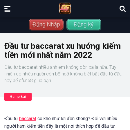
Đầu tư baccarat xu hướng kiếm
tiền mới nhất năm 2022
Đầu tư baccarat nhiều anh em không còn xa lạ nữa. Tuy
nhiên có nhiều người còn bỡ ngỡ không biết bắt đầu từ đâu,
hãy để cfun68 giúp bạn
Game Bài
Đầu tư
baccarat
có khó như lời đồn không? Đối với nhiều
người ham kiếm tiền đây là một nơi thích hợp để đầu tư.