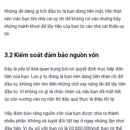
Không dễ dàng gì bởi đầu tư là bạn dùng tiền mặt, tiền thật
nên việc bạn tìm nhà cái uy tín để không rơi vào những bẫy
những mánh khoé để lấy tiền của bạn từ các nhà cái thiếu uy
tín.
3.2 Kiểm soát đảm bảo nguồn vốn
Đây là yếu tố khá quan trọng bởi nó quyết định trực tiếp đến
tiền của bạn. Lưu ý to đùng là bạn nên dùng tiền nhàn rỗi để
đầu tư, không nên tìm đến những chỗ vay nặng lãi để lấy tiền
đầu tư. Vì không có gì là chắc chắn cả, nếu bạn đã mất hết
lại còn vướng vào nợ nần thì đây quả thực là điều tồi tệ.
Hãy đảm bảo rằng nguồn vốn của bạn được chia ra thành
nhiều phần. Không và tuyệt đối tất tay ở ngay những lần chơi
đầu tiên. Ví dụ số vốn bạn có là 20.000.000vnđ, bạn có thể