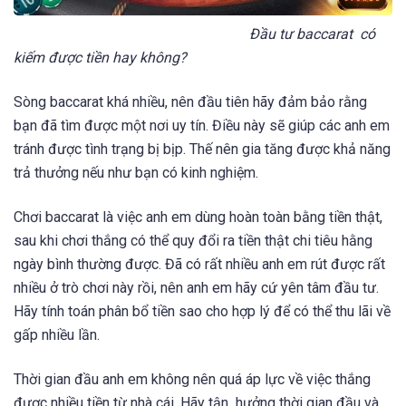
Đầu tư baccarat có
kiếm được tiền hay không?
Sòng baccarat khá nhiều, nên đầu tiên hãy đảm bảo rằng
bạn đã tìm được một nơi uy tín. Điều này sẽ giúp các anh em
tránh được tình trạng bị bịp. Thế nên gia tăng được khả năng
trả thưởng nếu như bạn có kinh nghiệm.
Chơi baccarat là việc anh em dùng hoàn toàn bằng tiền thật,
sau khi chơi thắng có thể quy đổi ra tiền thật chi tiêu hằng
ngày bình thường được. Đã có rất nhiều anh em rút được rất
nhiều ở trò chơi này rồi, nên anh em hãy cứ yên tâm đầu tư.
Hãy tính toán phân bổ tiền sao cho hợp lý để có thể thu lãi về
gấp nhiều lần.
Thời gian đầu anh em không nên quá áp lực về việc thắng
được nhiều tiền từ nhà cái. Hãy tận hưởng thời gian đầu và