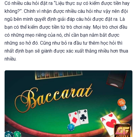
Có nhiều câu hỏi đặt ra “Liệu thực sự có kiếm được tiền hay
không?”. Chính vì nhận được nhiều câu hỏi như vậy nên đội
ngũ bên mình quyết định giải đáp câu hỏi được đặt ra. Là
bạn có thể kiếm được tiền từ trò chơi này. Mọi trò chơi đều
có những mẹo riêng của nó, chỉ cần bạn nắm bắt được
những so hở đó. Cũng như bỏ ra đầu tư thêm học hỏi thì
nhất định bạn sẽ giành được xác xuất thắng nhiều hơn thua
nhiều.