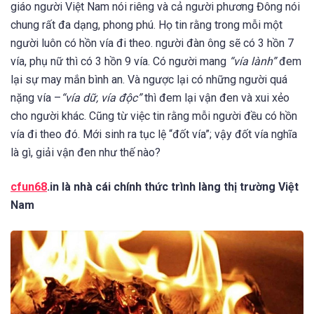
giáo người Việt Nam nói riêng và cả người phương Đông nói
chung rất đa dạng, phong phú. Họ tin rằng trong mỗi một
người luôn có hồn vía đi theo. người đàn ông sẽ có 3 hồn 7
vía, phụ nữ thì có 3 hồn 9 vía. Có người mang
“vía lành”
đem
lại sự may mắn bình an. Và ngược lại có những người quá
nặng vía –
“vía dữ, vía độc”
thì đem lại vận đen và xui xẻo
cho người khác. Cũng từ việc tin rằng mỗi người đều có hồn
vía đi theo đó. Mới sinh ra tục lệ “đốt vía”; vậy đốt vía nghĩa
là gì, giải vận đen như thế nào?
cfun68
.in là nhà cái chính thức trình làng thị trường Việt
Nam