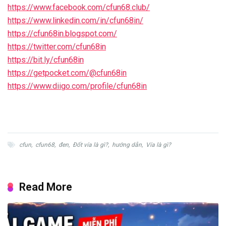
https://www.facebook.com/cfun68.club/
https://www.linkedin.com/in/cfun68in/
https://cfun68in.blogspot.com/
https://twitter.com/cfun68in
https://bit.ly/cfun68in
https://getpocket.com/@cfun68in
https://www.diigo.com/profile/cfun68in
cfun
,
cfun68
,
đen
,
Đốt vía là gì?
,
hướng dẫn
,
Vía là gì?
Read More