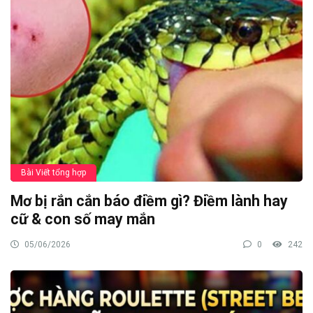
Bài Viết tổng hợp
Mơ bị rắn cắn báo điềm gì? Điềm lành hay
cữ & con số may mắn
05/06/2026
0
242