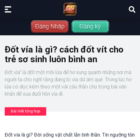
Đốt vía là gì? cách đốt vít cho
trẻ sơ sinh luôn bình an
Đốt vía” là đốt một mồi lửa để hơ xung quanh những nơi mà
người ta cho nghĩ rằng đang bị vía dữ ám quẻ. Trong lúc hơ
lửa có đọc kèm theo một vài câu thần chú trong bài văn
khấn để xua đuổi hồn vía đi.
Bài Viết tổng hợp
Đốt vía là gì? Đời sống vật chất lẫn tinh thần. Tín ngưỡng tôn