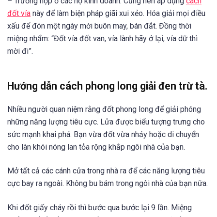
– Trường hợp ở các hộ kinh doanh. Cũng nên áp dụng
cách
đốt vía
này để làm biện pháp giãi xui xẻo. Hóa giải mọi điều
xấu để đón một ngày mới buôn may, bán đắt. Đồng thời
miệng nhẩm: “Đốt vía đốt van, vía lành hãy ở lại, vía dữ thì
mời đi”.
Hướng dẫn cách phong long giải đen trừ tà.
Nhiều người quan niệm rằng đốt phong long để giải phóng
những năng lượng tiêu cực. Lửa được biểu tượng trưng cho
sức mạnh khai phá. Bạn vừa đốt vừa nhảy hoặc di chuyển
cho làn khói nóng lan tỏa rộng khắp ngôi nhà của bạn.
Mở tất cả các cánh cửa trong nhà ra để các năng lượng tiêu
cực bay ra ngoài. Không bu bám trong ngôi nhà của bạn nữa.
Khi đốt giấy cháy rồi thì bước qua bước lại 9 lần. Miệng