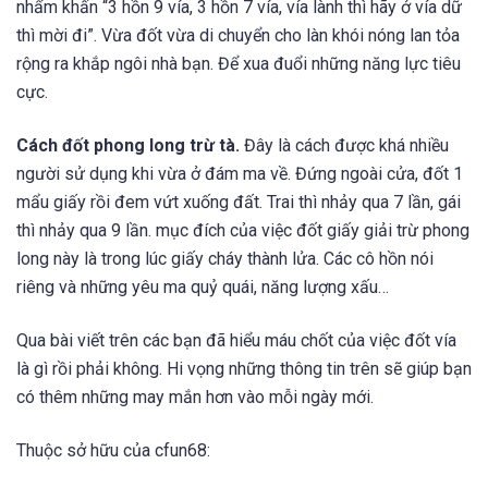
nhẩm khấn “3 hồn 9 vía, 3 hồn 7 vía, vía lành thì hãy ở vía dữ
thì mời đi”. Vừa đốt vừa di chuyển cho làn khói nóng lan tỏa
rộng ra khắp ngôi nhà bạn. Để xua đuổi những năng lực tiêu
cực.
Cách đốt phong long trừ tà.
Đây là cách được khá nhiều
người sử dụng khi vừa ở đám ma về. Đứng ngoài cửa, đốt 1
mẩu giấy rồi đem vứt xuống đất. Trai thì nhảy qua 7 lần, gái
thì nhảy qua 9 lần. mục đích của việc đốt giấy giải trừ phong
long này là trong lúc giấy cháy thành lửa. Các cô hồn nói
riêng và những yêu ma quỷ quái, năng lượng xấu…
Qua bài viết trên các bạn đã hiểu máu chốt của việc đốt vía
là gì rồi phải không. Hi vọng những thông tin trên sẽ giúp bạn
có thêm những may mắn hơn vào mỗi ngày mới.
Thuộc sở hữu của cfun68: