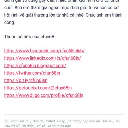
đánh giá vô cùng gay cấn, nhiều phần kịch tính cho tới phút
cuối. Anh em tham gia ngoài mục đích giải trí và còn có cơ
hội rinh về giải thưởng lớn từ nhà cái nhé. Chúc anh em thành
công.
Thuộc sở hữu của cfun68:
https://www.facebook.com/cfun68.club/
https://www.linkedin.com/in/cfun68in/
https://cfun68in.blogspot.com/
https://twitter.com/cfun68in
https://bit.ly/cfun68in
https://getpocket.com/@cfun68in
https://www.diigo.com/profile/cfun68in
cách soi cầu
,
dàn đề
,
Kubet
,
Pháp
,
phương pháp dàn đề
,
soi cầu
,
soi
cầu xổ số
,
Ưu điểm
,
xổ số
,
xổ số miền bắc