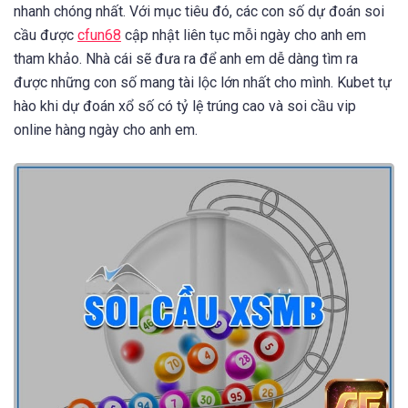
nhanh chóng nhất. Với mục tiêu đó, các con số dự đoán soi
cầu được
cfun68
cập nhật liên tục mỗi ngày cho anh em
tham khảo. Nhà cái sẽ đưa ra để anh em dễ dàng tìm ra
được những con số mang tài lộc lớn nhất cho mình. Kubet tự
hào khi dự đoán xổ số có tỷ lệ trúng cao và soi cầu vip
online hàng ngày cho anh em.