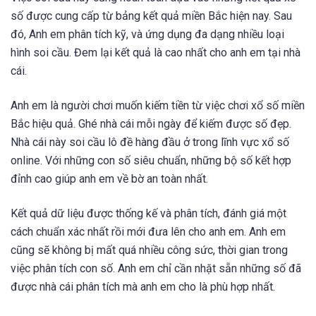
số được cung cấp từ bảng kết quả miền Bắc hiện nay. Sau
đó, Anh em phân tích kỹ, và ứng dụng đa dạng nhiều loại
hình soi cầu. Đem lại kết quả là cao nhất cho anh em tại nhà
cái.
Anh em là người chơi muốn kiếm tiền từ việc chơi xổ số miền
Bắc hiệu quả. Ghé nhà cái mỗi ngày để kiếm được số đẹp.
Nhà cái này soi cầu lô đề hàng đầu ở trong lĩnh vực xổ số
online. Với những con số siêu chuẩn, những bộ số kết hợp
đỉnh cao giúp anh em về bờ an toàn nhất.
Kết quả dữ liệu được thống kế và phân tích, đánh giá một
cách chuẩn xác nhất rồi mới đưa lên cho anh em. Anh em
cũng sẽ không bị mất quá nhiều công sức, thời gian trong
việc phân tích con số. Anh em chỉ cần nhặt sẵn những số đã
được nhà cái phân tích mà anh em cho là phù hợp nhất.