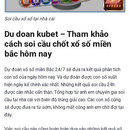
Soi cầu xổ số tại nhà cái
Du doan kubet – Tham khảo
cách soi cầu chốt xổ số miền
bắc hôm nay
Dự đoán xổ số miền Bắc 24/7 sẽ đưa ra kết quả phân tích
con số của ngày hôm nay. Và dự đoán được con số xuất
hiện ngày kế chính xác nhất. Những kết quả soi cầu 24h
được cân nhắc cẩn thận. Tổng hợp từ anh em chuyên gia soi
cầu tại nhà cái với biên độ trúng giải cao. Các con số cũng
sẽ được đưa ra từ sớm, không mất công anh em chờ đợi tại
đây.
Việc soi cầu này cũng hoàn toàn dựa vào những kết quả xổ