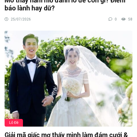
Mo thấy nấm mồ đánh lô đề con gì? Điềm
báo lành hay dữ?
25/07/2026
0
58
Lô Đề
Giải mã giấc mơ thấy mình làm đám cưới &