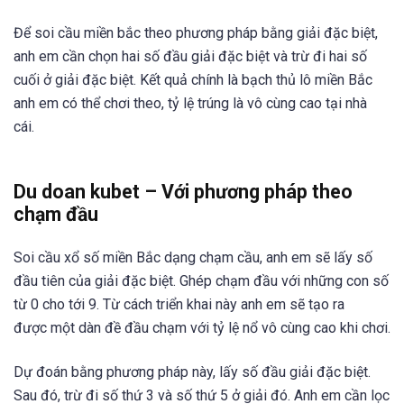
Để soi cầu miền bắc theo phương pháp bằng giải đặc biệt,
anh em cần chọn hai số đầu giải đặc biệt và trừ đi hai số
cuối ở giải đặc biệt. Kết quả chính là bạch thủ lô miền Bắc
anh em có thể chơi theo, tỷ lệ trúng là vô cùng cao tại nhà
cái.
Du doan kubet – Với phương pháp theo
chạm đầu
Soi cầu xổ số miền Bắc dạng chạm cầu, anh em sẽ lấy số
đầu tiên của giải đặc biệt. Ghép chạm đầu với những con số
từ 0 cho tới 9. Từ cách triển khai này anh em sẽ tạo ra
được một dàn đề đầu chạm với tỷ lệ nổ vô cùng cao khi chơi.
Dự đoán bằng phương pháp này, lấy số đầu giải đặc biệt.
Sau đó, trừ đi số thứ 3 và số thứ 5 ở giải đó. Anh em cần lọc