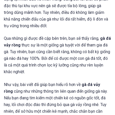
đặc thù tại khu vực nên gà sẽ được tỉa bộ lông, giúp gà
trông dũng mãnh hơn. Tuy nhiên, điều đó không làm giảm
khả năng chiến đấu của gà như lối đá rất hiểm, độ lì đòn và
trụ vững trong nhiều đốt.
Qua những gì được đề cập bên trên, bạn sẽ thấy rằng,
gà đá
vảy rồng
thực sự là một giống gà tuyệt vời để tham gia đá
gà. Tuy nhiên, bạn cũng cần biết rằng, không có bất kỳ giống
gà nào đá hay 100%. Bởi để có được một con gà đá tốt, đó
là cả một quá trình chọn lọc kỹ lưỡng cũng như rèn luyện
khắc nghiệt.
Như vậy, bài viết đã giúp bạn hiểu rõ hơn về
gà đá vảy
rồng
cũng như những thông tin liên quan đến giống gà này.
Nếu bạn đang tìm kiếm một chiến kê có nguồn gốc tốt, đá
hay, lối chơi độc đáo thì đừng bỏ qua gà vảy rồng nhé. Tuy
nhiên, để sở hữu một chiến kê mạnh, chắc chắn bạn cần