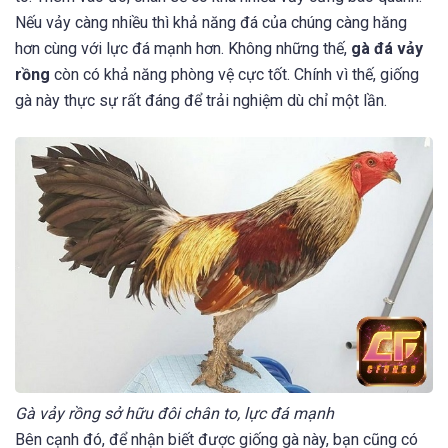
Nếu vảy càng nhiều thì khả năng đá của chúng càng hăng
hơn cùng với lực đá mạnh hơn. Không những thế,
gà đá vảy
rồng
còn có khả năng phòng vệ cực tốt. Chính vì thế, giống
gà này thực sự rất đáng để trải nghiệm dù chỉ một lần.
Gà vảy rồng sở hữu đôi chân to, lực đá mạnh
Bên cạnh đó, để nhận biết được giống gà này, bạn cũng có