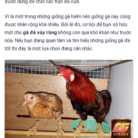
được dùng để chơi các trận đá cựa.
Vì là một trong những giống gà hiếm nên giống gà này cũng
được nhân rộng khá nhiều. Bởi lẽ đó, cơ hội để bạn sở hữu
một chú
gà đá vảy rồng
không còn quá khó khăn như trước
nữa. Nếu bạn đang quan tâm và tìm hiểu những giống gà đá
tốt thì đây là một lựa chọn đáng cân nhắc.