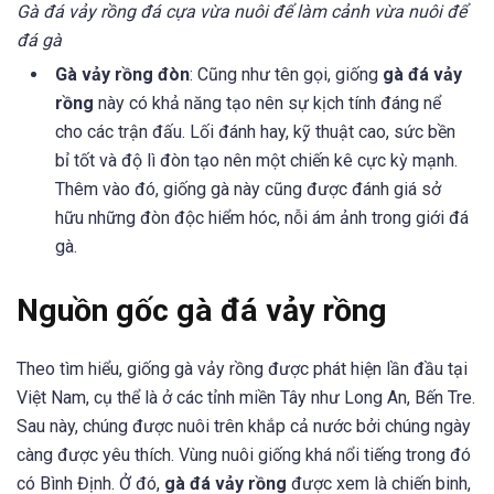
Gà đá vảy rồng đá cựa vừa nuôi để làm cảnh vừa nuôi để
đá gà
Gà vảy rồng đòn
: Cũng như tên gọi, giống
gà đá vảy
rồng
này có khả năng tạo nên sự kịch tính đáng nể
cho các trận đấu. Lối đánh hay, kỹ thuật cao, sức bền
bỉ tốt và độ lì đòn tạo nên một chiến kê cực kỳ mạnh.
Thêm vào đó, giống gà này cũng được đánh giá sở
hữu những đòn độc hiểm hóc, nỗi ám ảnh trong giới đá
gà.
Nguồn gốc gà đá vảy rồng
Theo tìm hiểu, giống gà vảy rồng được phát hiện lần đầu tại
Việt Nam, cụ thể là ở các tỉnh miền Tây như Long An, Bến Tre.
Sau này, chúng được nuôi trên khắp cả nước bởi chúng ngày
càng được yêu thích. Vùng nuôi giống khá nổi tiếng trong đó
có Bình Định. Ở đó,
gà đá vảy rồng
được xem là chiến binh,