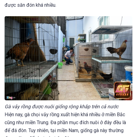
được săn đón khá nhiều.
Gà vảy rồng được nuôi giống rộng khắp trên cả nước
Hiện nay, gà chọi vảy rồng xuất hiện khá nhiều ở miền Bắc
cũng như miền Trung. Đa phần mục đích nuôi ở đây đều là
để đá đòn. Tuy nhiên, tại miền Nam, giống gà này thường