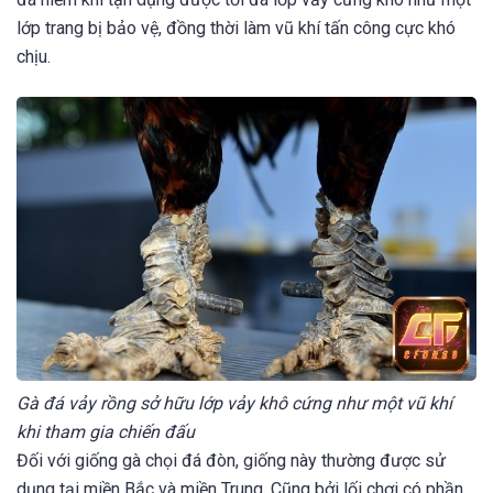
lớp trang bị bảo vệ, đồng thời làm vũ khí tấn công cực khó
chịu.
Gà đá vảy rồng sở hữu lớp vảy khô cứng như một vũ khí
khi tham gia chiến đấu
Đối với giống gà chọi đá đòn, giống này thường được sử
dụng tại miền Bắc và miền Trung. Cũng bởi lối chơi có phần