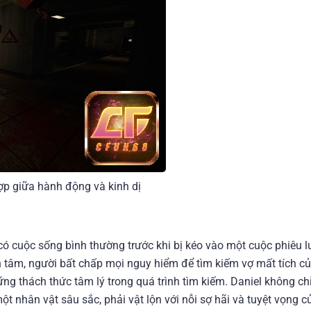
ợp giữa hành động và kinh dị
có cuộc sống bình thường trước khi bị kéo vào một cuộc phiêu l
n tâm, người bất chấp mọi nguy hiểm để tìm kiếm vợ mất tích c
ững thách thức tâm lý trong quá trình tìm kiếm. Daniel không ch
t nhân vật sâu sắc, phải vật lộn với nỗi sợ hãi và tuyệt vọng c