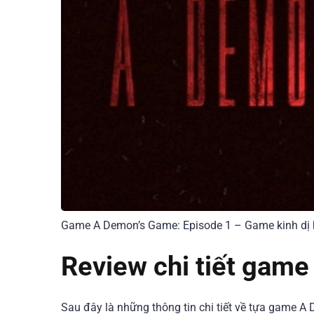
Game A Demon’s Game: Episode 1 – Game kinh dị
Review chi tiết gam
Sau đây là những thông tin chi tiết về tựa game A