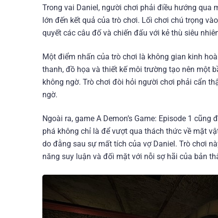
Trong vai Daniel, người chơi phải điều hướng qua m
lớn đến kết quả của trò chơi. Lối chơi chú trọng v
quyết các câu đố và chiến đấu với kẻ thù siêu nhiên
Một điểm nhấn của trò chơi là không gian kinh hoà
thanh, đồ họa và thiết kế môi trường tạo nên một 
không ngờ. Trò chơi đòi hỏi người chơi phải cẩn t
ngờ.
Ngoài ra, game A Demon’s Game: Episode 1 cũng đặ
phá không chỉ là để vượt qua thách thức về mặt vật
do đằng sau sự mất tích của vợ Daniel. Trò chơi n
năng suy luận và đối mặt với nỗi sợ hãi của bản th