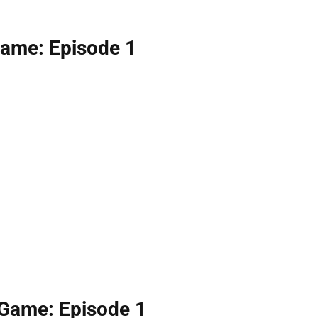
ame: Episode 1
Game: Episode 1