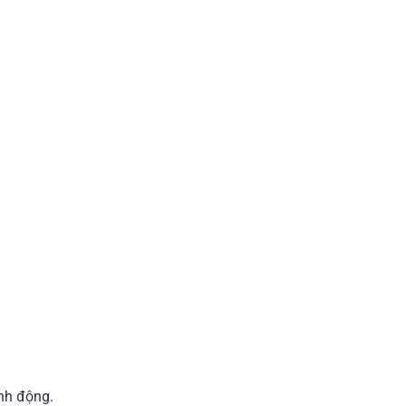
nh động.