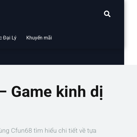
 Đại Lý
Khuyến mãi
– Game kinh dị
ng Cfun68 tìm hiểu chi tiết về tựa