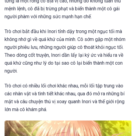
từng là một rồng có địa vị cao, nhưng do không tuân thủ
mệnh lệnh, cô đã bị trừng phạt và biến thành một cô gái
người phàm với những sức mạnh hạn chế.
Trò chơi bắt đầu khi Inori tỉnh dậy trong một ngục tối mà
không nhớ gì về quá khứ của mình. Cô sớm gặp một nhóm
người phiêu lưu, những người giúp cô thoát khỏi ngục tối.
Theo dòng cốt truyện, Inori dần lấy lại ký ức và hiểu ra về
quá khứ cũng như lý do tại sao cô lại biến thành một con
người.
Trò chơi có nhiều lối chơi khác nhau, mỗi lối tập trung vào
các nhân vật và tình tiết khác nhau, qua đó mở ra những bí
mật và câu chuyện thú vị xoay quanh Inori và thế giới rộng
lớn mà cô khám phá.