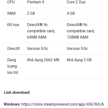
CPU
Pentium 4
Core 2 Duo
RAM
2 GB
4 GB
Đồ họa
DirectX® 9c
DirectX® 9c
compatible card,
compatible card,
64MB RAM
128MB RAM
DirectX
Version 9.0c
Version 9.0c
Dung
Khả dụng 2662 MB
Khả dụng 3 GB
lượng
lưu trữ
Link download:
Windows
: https://store.steampowered.com/app/456760/A