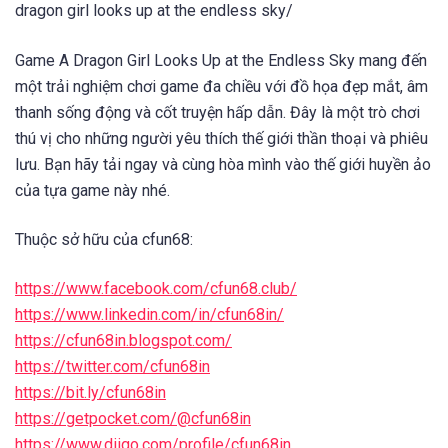
dragon girl looks up at the endless sky/
Game A Dragon Girl Looks Up at the Endless Sky mang đến
một trải nghiệm chơi game đa chiều với đồ họa đẹp mắt, âm
thanh sống động và cốt truyện hấp dẫn. Đây là một trò chơi
thú vị cho những người yêu thích thế giới thần thoại và phiêu
lưu. Bạn hãy tải ngay và cùng hòa mình vào thế giới huyền ảo
của tựa game này nhé.
Thuộc sở hữu của cfun68:
https://www.facebook.com/cfun68.club/
https://www.linkedin.com/in/cfun68in/
https://cfun68in.blogspot.com/
https://twitter.com/cfun68in
https://bit.ly/cfun68in
https://getpocket.com/@cfun68in
https://www.diigo.com/profile/cfun68in