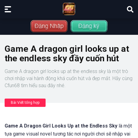
Game A dragon girl looks up at
the endless sky đầy cuốn hút
Game A dragon girl looks up at the endless sky là một trò
chơi nhập vai hành động khá cuốn hút và đẹp mắt. Hãy cùng
Cfun68 tìm hiểu sau đây nhé.
Bài Viết tổng hợp
Game A Dragon Girl Looks Up at the Endless Sky
là một
tựa game visual novel tương tác nơi người chơi sẽ nhập vai