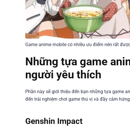
Game anime mobile có nhiều ưu điểm nên rất đượ
Những tựa game ani
người yêu thích
Phần này sẽ giới thiệu đến bạn những tựa game an
đến trải nghiệm chơi game thú vị và đầy cảm hứng
Genshin Impact