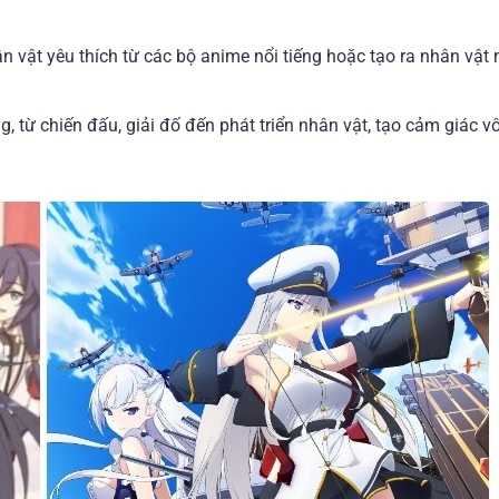
n vật yêu thích từ các bộ anime nổi tiếng hoặc tạo ra nhân vật
, từ chiến đấu, giải đố đến phát triển nhân vật, tạo cảm giác v