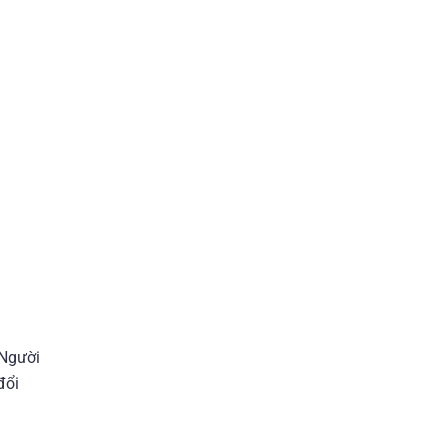
 Người
đổi