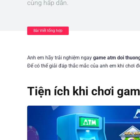
cùng hấp dẫn.
Bài Viết tổng hợp
Anh em hãy trải nghiệm ngay
game atm doi thuon
Để có thể giải đáp thắc mắc của anh em khi chơi đ
Tiện ích khi chơi ga