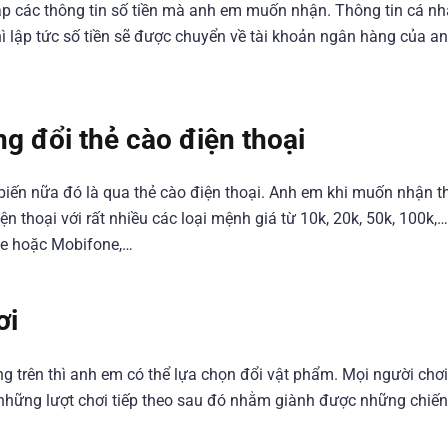
 các thông tin số tiền mà anh em muốn nhận. Thông tin cá nhâ
 lập tức số tiền sẽ được chuyển về tài khoản ngân hàng của a
g đổi thẻ cào điện thoại
biến nữa đó là qua thẻ cào điện thoại. Anh em khi muốn nhận 
 thoại với rất nhiều các loại mệnh giá từ 10k, 20k, 50k, 100k,
ne hoặc Mobifone,…
ơi
 trên thì anh em có thể lựa chọn đổi vật phẩm. Mọi người chơi
những lượt chơi tiếp theo sau đó nhằm giành được những chiế