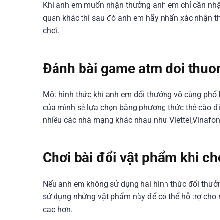
Khi anh em muốn nhận thưởng anh em chỉ cần nhập
quan khác thì sau đó anh em hãy nhấn xác nhận thì
chơi.
Đánh bài game atm doi thuon
Một hình thức khi anh em đổi thưởng vô cùng phổ 
của mình sẽ lựa chọn bằng phương thức thẻ cào điện
nhiều các nhà mạng khác nhau như Viettel,Vinafo
Chơi bài đổi vật phẩm khi ch
Nếu anh em không sử dụng hai hình thức đổi thưởng
sử dụng những vật phẩm này để có thể hỗ trợ cho 
cao hơn.