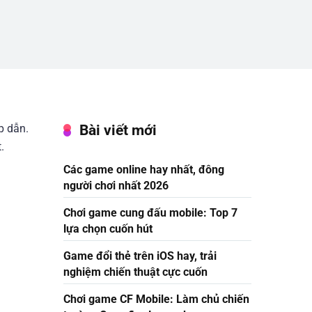
Bài viết mới
p dẫn.
.
Các game online hay nhất, đông
người chơi nhất 2026
Chơi game cung đấu mobile: Top 7
lựa chọn cuốn hút
Game đổi thẻ trên iOS hay, trải
nghiệm chiến thuật cực cuốn
Chơi game CF Mobile: Làm chủ chiến