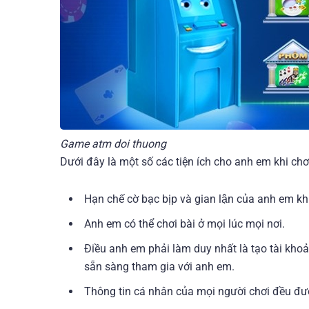
Game atm doi thuong
Dưới đây là một số các tiện ích cho anh em khi ch
Hạn chế cờ bạc bịp và gian lận của anh em kh
Anh em có thể chơi bài ở mọi lúc mọi nơi.
Điều anh em phải làm duy nhất là tạo tài kho
sẵn sàng tham gia với anh em.
Thông tin cá nhân của mọi người chơi đều đượ