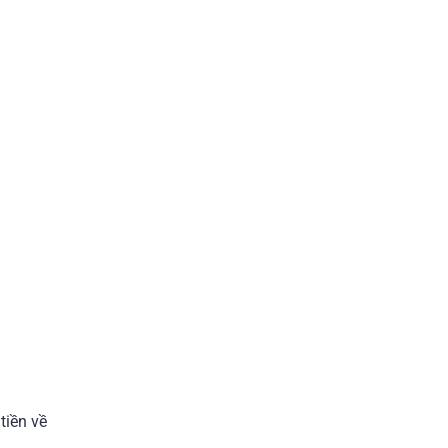
iền về