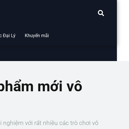
 Đại Lý
Khuyến mãi
 phẩm mới vô
 nghiệm với rất nhiều các trò chơi vô