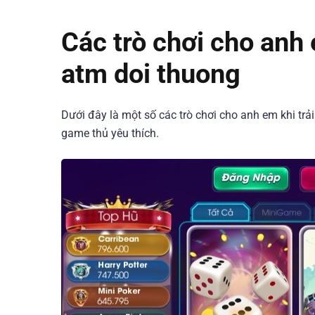
Các trò chơi cho anh
atm doi thuong
Dưới đây là một số các trò chơi cho anh em khi tr
game thủ yêu thích.