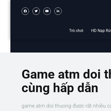
Trò chơi
HD Nạp Rú
Game atm doi t
cùng hấp dẫn
game atm doi thuong được rất nhiều các