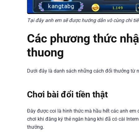
Tại đây anh em sẽ được hướng dẫn vô cùng chi tiế
Các phương thức nhậ
thuong
Dưới đây là danh sách những cách đổi thưởng từ 
Chơi bài đổi tiền thật
Đây được coi là hình thức mà hầu hết các anh em đ
chơi khi đăng ký thẻ ngân hàng khi đã có cài Intern
thưởng.