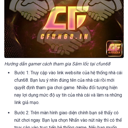
Hướng dẫn gamer cách tham gia Sâm lốc tại cfun68
Bước 1: Truy cập vào link website của hệ thống nhà cái
cfun68. Bạn lưu ý nhìn đúng tên của nhà cái rồi mới
quyết định tham gia chơi game. Nhiều đối tượng hiện
nay lợi dụng mức độ uy tín của nhà cái và làm ra những
link giả mạo.
Bước 2: Trên màn hình giao diện chính bạn sẽ thấy có
nút chơi ngay. Bạn lựa chọn Nhấn vào nút này thì có thể
truy cập vào trực tiếp hệ thống game. Nếu bạn muốn