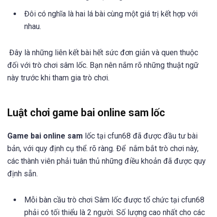
Đôi có nghĩa là hai lá bài cùng một giá trị kết hợp với
nhau.
Đây là những liên kết bài hết sức đơn giản và quen thuộc
đối với trò chơi sâm lốc. Bạn nên nắm rõ những thuật ngữ
này trước khi tham gia trò chơi.
Luật chơi game bai online sam lốc
Game bai online sam
lốc tại cfun68 đã được đầu tư bài
bản, với quy định cụ thể. rõ ràng. Để nắm bắt trò chơi này,
các thành viên phải tuân thủ những điều khoản đã được quy
định sẵn.
Mỗi bàn cầu trò chơi Sâm lốc được tổ chức tại cfun68
phải có tối thiểu là 2 người. Số lượng cao nhất cho các