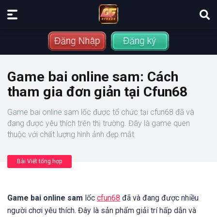
Game bai online sam: Cách
tham gia đơn giản tại Cfun68
Game bai online sam lốc được tổ chức tại cfun68 đã và
đang được yêu thích trên thị trường. Đây là game quen
thuộc với chất lượng hình ảnh đẹp mắt
Bài Viết tổng hợp
Game bai online sam
lốc
cfun68
đã và đang được nhiều
người chơi yêu thích. Đây là sản phẩm giải trí hấp dẫn và