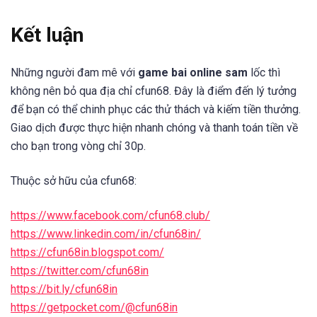
Kết luận
Những người đam mê với
game bai online sam
lốc thì
không nên bỏ qua địa chỉ cfun68. Đây là điểm đến lý tưởng
để bạn có thể chinh phục các thử thách và kiếm tiền thưởng.
Giao dịch được thực hiện nhanh chóng và thanh toán tiền về
cho bạn trong vòng chỉ 30p.
Thuộc sở hữu của cfun68:
https://www.facebook.com/cfun68.club/
https://www.linkedin.com/in/cfun68in/
https://cfun68in.blogspot.com/
https://twitter.com/cfun68in
https://bit.ly/cfun68in
https://getpocket.com/@cfun68in