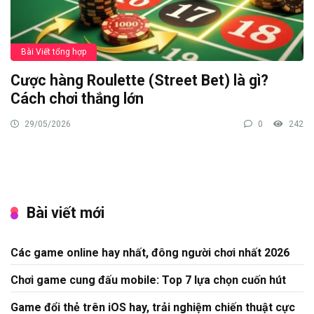
Bài Viết tổng hợp
Cược hàng Roulette (Street Bet) là gì?
Cách chơi thắng lớn
29/05/2026
0
242
Bài viết mới
Các game online hay nhất, đông người chơi nhất 2026
Chơi game cung đấu mobile: Top 7 lựa chọn cuốn hút
Game đổi thẻ trên iOS hay, trải nghiệm chiến thuật cực