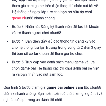
tham gia chơi game trên điện thoại thì nhấn nút tải về.
Hệ thống sẽ ngay lập tức cho bạn sở hữu áp chơi
game cf
un68 nhanh chóng.
Bước 3: Nhấn nút Đăng ký thành viên để tạo tài khoản
và trở thành người chơi cfun68.
Bước 4: Bạn điền đầy đủ các thông tin đăng ký vào
cho hệ thống lưu lại. Trường trong vòng từ 2 đến 3 giây
thì bạn sẽ có tài khoản để tham gia trò chơi.
Bước 5: Truy cập vào danh sách menu game và lựa
chọn game bài. Hệ thống các trò chơi đánh bài sẽ hiện
ra và bạn nhấn vào nút sâm lốc.
Quá trình 5 bước tham gia
game bai online sam
lốc cfun68
diễn ra nhanh chóng. Bạn hoàn toàn có thể tham gia giải trí và
nghiên cứu phương án đánh tốt nhất.