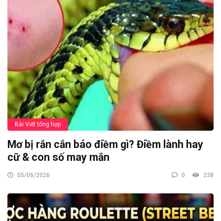
Bài Viết tổng hợp
Mơ bị rắn cắn báo điềm gì? Điềm lành hay
cữ & con số may mắn
05/06/2026
0
238