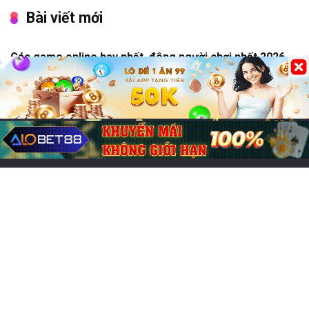
Bài viết mới
Các game online hay nhất, đông người chơi nhất 2026
Chơi game cung đấu mobile: Top 7 lựa chọn cuốn hút
Game đổi thẻ trên iOS hay, trải nghiệm chiến thuật cực
cuốn
Chơi game CF Mobile: Làm chủ chiến trường Crossfire
Legends
Mo thấy nấm mồ đánh lô đề con gì? Điềm báo lành hay
dữ?