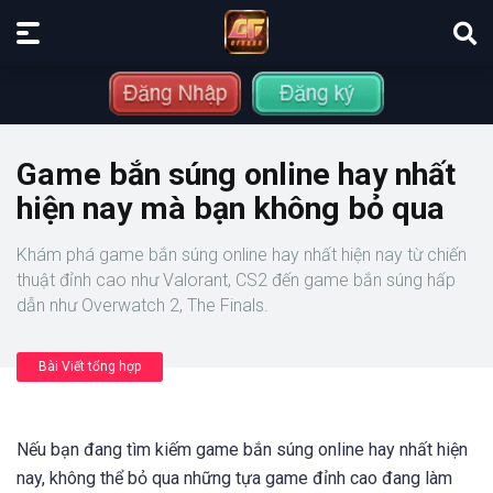
Game bắn súng online hay nhất
hiện nay mà bạn không bỏ qua
Khám phá game bắn súng online hay nhất hiện nay từ chiến
thuật đỉnh cao như Valorant, CS2 đến game bắn súng hấp
dẫn như Overwatch 2, The Finals.
Bài Viết tổng hợp
Nếu bạn đang tìm kiếm game bắn súng online hay nhất hiện
nay, không thể bỏ qua những tựa game đỉnh cao đang làm