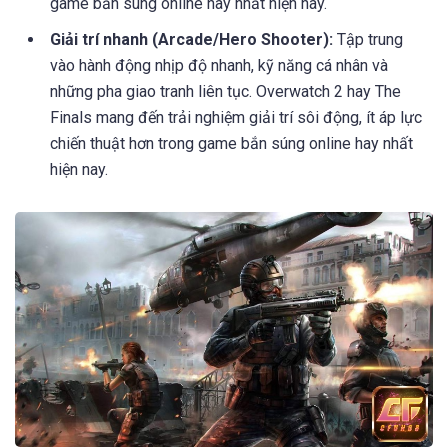
game bắn súng online hay nhất hiện nay.
Giải trí nhanh (Arcade/Hero Shooter):
Tập trung
vào hành động nhịp độ nhanh, kỹ năng cá nhân và
những pha giao tranh liên tục. Overwatch 2 hay The
Finals mang đến trải nghiệm giải trí sôi động, ít áp lực
chiến thuật hơn trong game bắn súng online hay nhất
hiện nay.