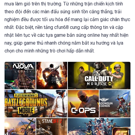
mưa làm gió trên thị trường. Từ những trận chiến kịch tính
theo đội đến các màn đấu súng sinh tồn căng thẳng, trải
nghiệm đều được tối ưu hóa để mang lại cảm giác chân thực
nhất. Đặc biệt, nền tảng cfun68 cung cấp thông tin và cập
nhật liên tục về các tựa game bắn súng online hay nhất hiện
nay, giúp game thủ nhanh chóng nắm bắt xu hướng và lựa
chọn cho mình những trò chơi hấp dẫn nhất.