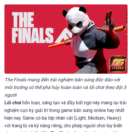
The Finals mang đến trải nghiệm bắn súng độc đáo với
môi trường có thể phá hủy hoàn toàn và lối chơi theo đội 3
người
Lối chơi
hỗn loạn, sáng tạo và đầy bất ngờ này mang lại trải
nghiệm cực kỳ giải trí trong game bắn súng online hay nhất
hiện nay. Game có ba lớp nhân vật (Light, Medium, Heavy)
với trang bị và kỹ năng riêng, cho phép người chơi tùy biến