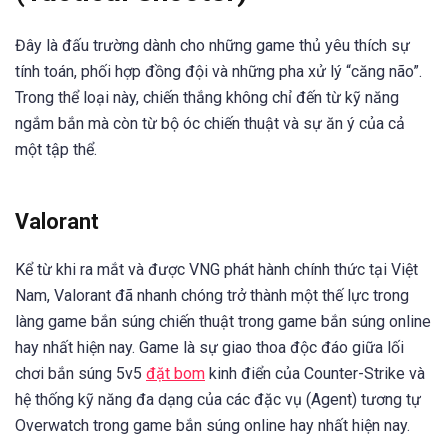
Đây là đấu trường dành cho những game thủ yêu thích sự
tính toán, phối hợp đồng đội và những pha xử lý “căng não”.
Trong thể loại này, chiến thắng không chỉ đến từ kỹ năng
ngắm bắn mà còn từ bộ óc chiến thuật và sự ăn ý của cả
một tập thể.
Valorant
Kể từ khi ra mắt và được VNG phát hành chính thức tại Việt
Nam, Valorant đã nhanh chóng trở thành một thế lực trong
làng game bắn súng chiến thuật trong game bắn súng online
hay nhất hiện nay. Game là sự giao thoa độc đáo giữa lối
chơi bắn súng 5v5
đặt bom
kinh điển của Counter-Strike và
hệ thống kỹ năng đa dạng của các đặc vụ (Agent) tương tự
Overwatch trong game bắn súng online hay nhất hiện nay.