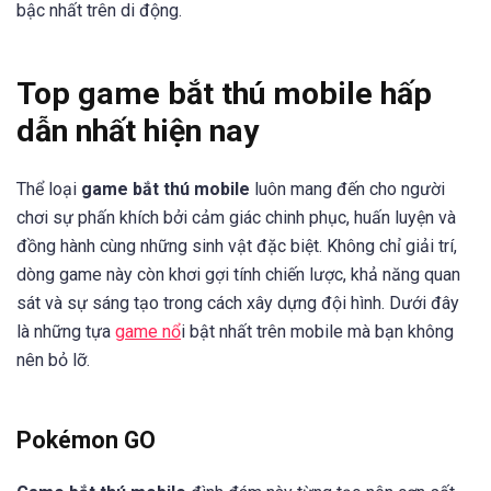
bậc nhất trên di động.
Top game bắt thú mobile hấp
dẫn nhất hiện nay
Thể loại
game bắt thú mobile
luôn mang đến cho người
chơi sự phấn khích bởi cảm giác chinh phục, huấn luyện và
đồng hành cùng những sinh vật đặc biệt. Không chỉ giải trí,
dòng game này còn khơi gợi tính chiến lược, khả năng quan
sát và sự sáng tạo trong cách xây dựng đội hình. Dưới đây
là những tựa
game nổ
i bật nhất trên mobile mà bạn không
nên bỏ lỡ.
Pokémon GO