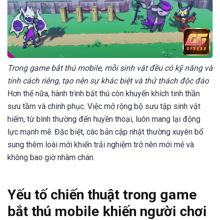
Trong game bắt thú mobile, mỗi sinh vật đều có kỹ năng và
tính cách riêng, tạo nên sự khác biệt và thử thách độc đáo
Hơn thế nữa, hành trình bắt thú còn khuyến khích tinh thần
sưu tầm và chinh phục. Việc mở rộng bộ sưu tập sinh vật
hiếm, từ bình thường đến huyền thoại, luôn mang lại động
lực mạnh mẽ. Đặc biệt, các bản cập nhật thường xuyên bổ
sung thêm loài mới khiến trải nghiệm trở nên mới mẻ và
không bao giờ nhàm chán.
Yếu tố chiến thuật trong game
bắt thú mobile khiến người chơi