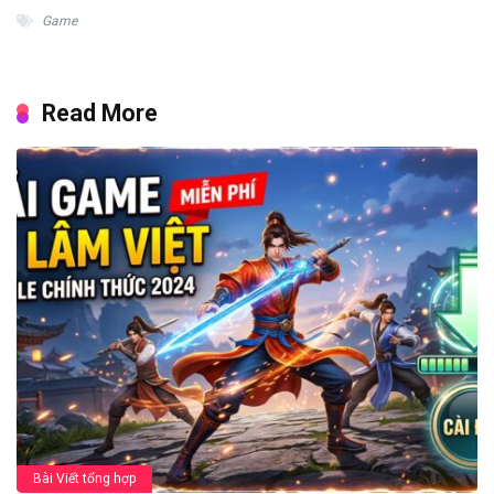
Game
Read More
Bài Viết tổng hợp