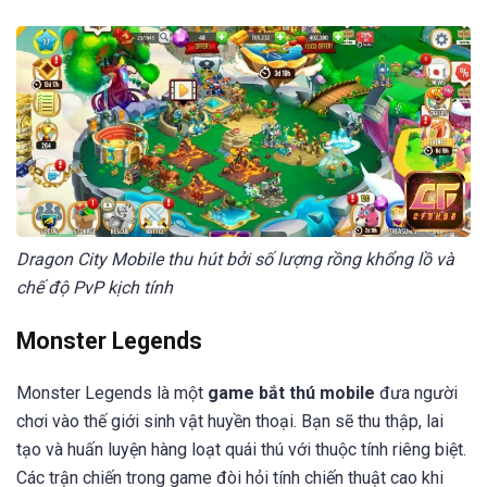
Dragon City Mobile thu hút bởi số lượng rồng khổng lồ và
chế độ PvP kịch tính
Monster Legends
Monster Legends là một
game bắt thú mobile
đưa người
chơi vào thế giới sinh vật huyền thoại. Bạn sẽ thu thập, lai
tạo và huấn luyện hàng loạt quái thú với thuộc tính riêng biệt.
Các trận chiến trong game đòi hỏi tính chiến thuật cao khi