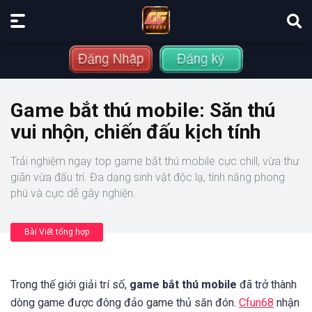
Game bắt thú mobile: Săn thú
vui nhộn, chiến đấu kịch tính
Trải nghiệm ngay top game bắt thú mobile cực chill, vừa thư
giãn vừa đấu trí. Đa dạng sinh vật độc lạ, tính năng phong
phú và cực dễ gây nghiện.
Bài Viết tổng hợp
Trong thế giới giải trí số,
game bắt thú mobile
đã trở thành
dòng game được đông đảo game thủ săn đón.
Cfun68
nhận