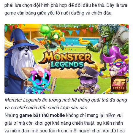
phải lựa chọn đội hình phù hợp để đối đầu kẻ thù. Đây là tựa
game cân bằng giữa yếu tố nuôi dưỡng và chiến đấu.
Monster Legends ấn tượng nhờ hệ thống quái thú đa dạng
và cơ chế chiến đấu chiến lược sâu sắc
Những
game bắt thú mobile
không chỉ mang lại niềm vui
giải trí mà còn khơi gợi khả năng chiến thuật, sự kiên nhẫn
và niềm đam mê sưu tầm trong mỗi người chơi. Với đồ họa