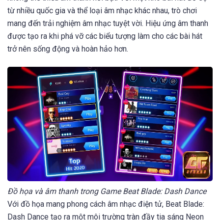
từ nhiều quốc gia và thể loại âm nhạc khác nhau, trò chơi
mang đến trải nghiệm âm nhạc tuyệt vời. Hiệu ứng âm thanh
được tạo ra khi phá vỡ các biểu tượng làm cho các bài hát
trở nên sống động và hoàn hảo hơn.
Đồ họa và âm thanh trong Game Beat Blade: Dash Dance
Với đồ họa mang phong cách âm nhạc điện tử, Beat Blade:
Dash Dance tạo ra một môi trường tràn đầy tia sáng Neon