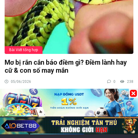
Bài Viết tổng hợp
Mơ bị rắn cắn báo điềm gì? Điềm lành hay
cữ & con số may mắn
05/06/2026
0
238