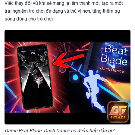
Việc thay đổi vũ khí sẽ mang lại âm thanh mới, tạo ra một
trải nghiệm trò chơi đa dạng và thú vị hơn, tăng thêm sự
sống động cho trò chơi.
Game Beat Blade: Dash Dance có điểm hấp dẫn gì?