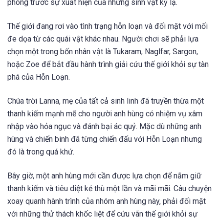
phòng trước sự xuất hiện của những sinh vật kỳ lạ.
Thế giới đang rơi vào tình trạng hỗn loạn và đối mặt với mối
đe dọa từ các quái vật khác nhau. Người chơi sẽ phải lựa
chọn một trong bốn nhân vật là Tukaram, Naglfar, Sargon,
hoặc Zoe để bắt đầu hành trình giải cứu thế giới khỏi sự tàn
phá của Hỗn Loạn.
Chúa trời Lanna, mẹ của tất cả sinh linh đã truyền thừa một
thanh kiếm mạnh mẽ cho người anh hùng có nhiệm vụ xâm
nhập vào hỏa ngục và đánh bại ác quỷ. Mặc dù những anh
hùng và chiến binh đã từng chiến đấu với Hỗn Loạn nhưng
đó là trong quá khứ.
Bây giờ, một anh hùng mới cần được lựa chọn để nắm giữ
thanh kiếm và tiêu diệt kẻ thù một lần và mãi mãi. Câu chuyện
xoay quanh hành trình của nhóm anh hùng này, phải đối mặt
với những thử thách khốc liệt để cứu vãn thế giới khỏi sự