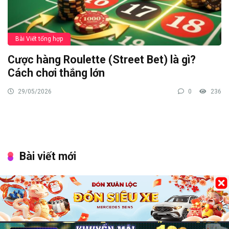
Bài Viết tổng hợp
Cược hàng Roulette (Street Bet) là gì?
Cách chơi thắng lớn
29/05/2026
0
236
Bài viết mới
Chơi game cung đấu mobile: Top 7 lựa chọn cuốn hút
Game đổi thẻ trên iOS hay, trải nghiệm chiến thuật cực
cuốn