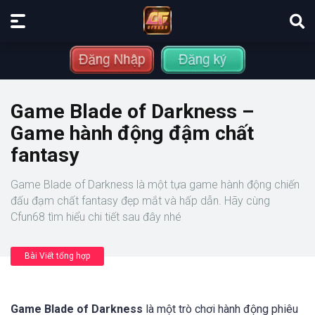
Game Blade of Darkness –
Game hành động đậm chất
fantasy
Game Blade of Darkness là một tựa game hành động chiến
đấu đạm chất fantasy đẹp mắt và hấp dẫn. Hãy cùng
Cfun68 tìm hiểu chi tiết sau đây nhé
Bài Viết tổng hợp
Game Blade of Darkness
là một trò chơi hành động phiêu