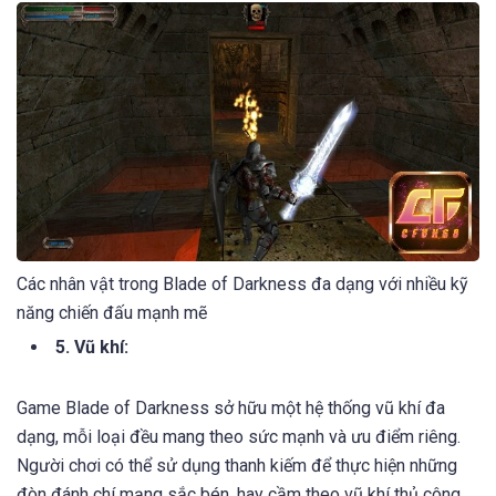
Các nhân vật trong Blade of Darkness đa dạng với nhiều kỹ
năng chiến đấu mạnh mẽ
5. Vũ khí:
Game Blade of Darkness sở hữu một hệ thống vũ khí đa
dạng, mỗi loại đều mang theo sức mạnh và ưu điểm riêng.
Người chơi có thể sử dụng thanh kiếm để thực hiện những
đòn đánh chí mạng sắc bén, hay cầm theo vũ khí thủ công