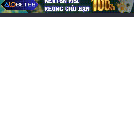
Chơi game CF Mobile: Làm chủ chiến trường Crossfire
Legends
Mo thấy nấm mồ đánh lô đề con gì? Điềm báo lành hay
dữ?
Cách chơi tài xỉu dễ thắng nhất dành cho tân thủ cùng
Cfun68