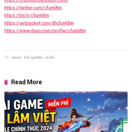
https://cfun68in.blogspot.com/
https://twitter.com/cfun68in
https://bit.ly/cfun68in
https://getpocket.com/@cfun68in
https://www.diigo.com/profile/cfun68in
Game
,
Trải nghiệm
,
vũ khí
Read More