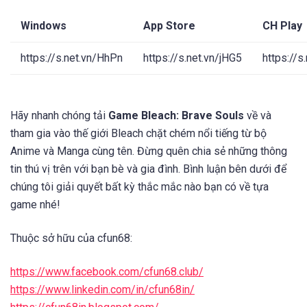
Windows
App Store
CH Play
https://s.net.vn/HhPn
https://s.net.vn/jHG5
https://s
Hãy nhanh chóng tải
Game Bleach: Brave Souls
về và
tham gia vào thế giới Bleach chặt chém nổi tiếng từ bộ
Anime và Manga cùng tên. Đừng quên chia sẻ những thông
tin thú vị trên với bạn bè và gia đình. Bình luận bên dưới để
chúng tôi giải quyết bất kỳ thắc mắc nào bạn có về tựa
game nhé!
Thuộc sở hữu của cfun68:
https://www.facebook.com/cfun68.club/
https://www.linkedin.com/in/cfun68in/