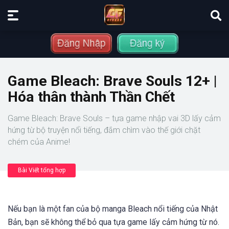
Game Bleach: Brave Souls 12+ |
Hóa thân thành Thần Chết
Game Bleach: Brave Souls – tựa game nhập vai 3D lấy cảm
hứng từ bộ truyện nổi tiếng, đắm chìm vào thế giới chặt
chém của Anime!
Bài Viết tổng hợp
Nếu bạn là một fan của bộ manga Bleach nổi tiếng của Nhật
Bản, bạn sẽ không thể bỏ qua tựa game lấy cảm hứng từ nó.