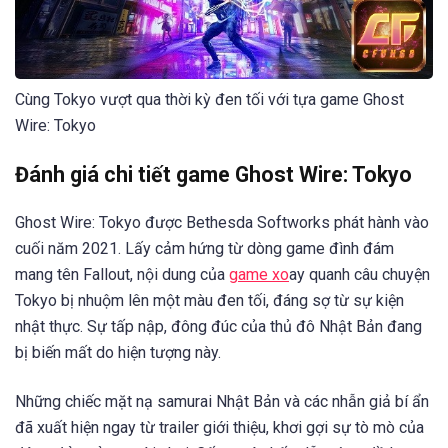
Cùng Tokyo vượt qua thời kỳ đen tối với tựa game Ghost
Wire: Tokyo
Đánh giá chi tiết game Ghost Wire: Tokyo
Ghost Wire: Tokyo được Bethesda Softworks phát hành vào
cuối năm 2021. Lấy cảm hứng từ dòng game đình đám
mang tên Fallout, nội dung của
game xo
ay quanh câu chuyện
Tokyo bị nhuộm lên một màu đen tối, đáng sợ từ sự kiện
nhật thực. Sự tấp nập, đông đúc của thủ đô Nhật Bản đang
bị biến mất do hiện tượng này.
Những chiếc mặt nạ samurai Nhật Bản và các nhẫn giả bí ẩn
đã xuất hiện ngay từ trailer giới thiệu, khơi gợi sự tò mò của