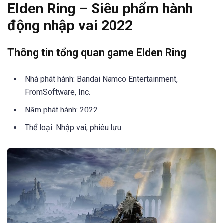
Elden Ring – Siêu phẩm hành
động nhập vai 2022
Thông tin tổng quan game Elden Ring
Nhà phát hành: Bandai Namco Entertainment,
FromSoftware, Inc.
Năm phát hành: 2022
Thể loại: Nhập vai, phiêu lưu