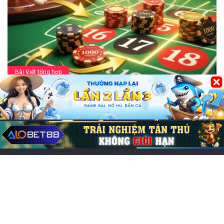
Bài Viết tổng hợp
Cược hàng Roulette (Street Bet) là gì?
Cách chơi thắng lớn
29/05/2026
0
248
Bài viết mới
Ứng dụng hack game online Android có hiệu quả và an