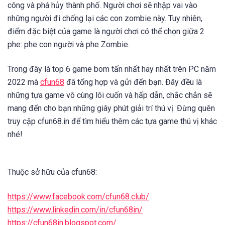
công và phá hủy thành phố. Người chơi sẽ nhập vai vào
những người đi chống lại các con zombie này. Tuy nhiên,
điểm đặc biệt của game là người chơi có thể chọn giữa 2
phe: phe con người và phe Zombie.
Trong đây là top 6 game bom tấn nhất hay nhất trên PC năm
2022 mà
cfun68
đã tổng hợp và gửi đến bạn. Đây đều là
những tựa game vô cùng lôi cuốn và hấp dẫn, chắc chắn sẽ
mang đến cho bạn những giây phút giải trí thú vị. Đừng quên
truy cập cfun68.in để tìm hiểu thêm các tựa game thú vị khác
nhé!
Thuộc sở hữu của cfun68:
https://www.facebook.com/cfun68.club/
https://www.linkedin.com/in/cfun68in/
https://cfun68in.blogspot.com/