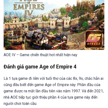
AOE IV – Game chiến thuật hot nhất hiện nay
Đánh giá game Age of Empire 4
Là 1 tựa game đi liền với tuổi thơ của các 8x, 9x, chắc hẳn ai
cũng đều biết đến game Age of Empire này. Phần đầu của
game được ra mắt lần đầu tiên vào năm 1997. Và đến 2021,
nhà AOE tiếp tục giới thiệu phần 4 của tựa game này đến
người chơi toàn cầu.