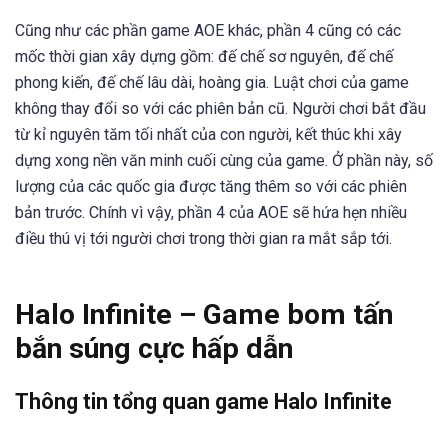
Cũng như các phần game AOE khác, phần 4 cũng có các
mốc thời gian xây dựng gồm: đế chế sơ nguyên, đế chế
phong kiến, đế chế lâu dài, hoàng gia. Luật chơi của game
không thay đổi so với các phiên bản cũ. Người chơi bắt đầu
từ kỉ nguyên tăm tối nhất của con người, kết thúc khi xây
dựng xong nền văn minh cuối cùng của game. Ở phần này, số
lượng của các quốc gia được tăng thêm so với các phiên
bản trước. Chính vì vậy, phần 4 của AOE sẽ hứa hẹn nhiều
điều thú vị tới người chơi trong thời gian ra mắt sắp tới.
Halo Infinite – Game bom tấn
bắn súng cực hấp dẫn
Thông tin tổng quan game Halo Infinite