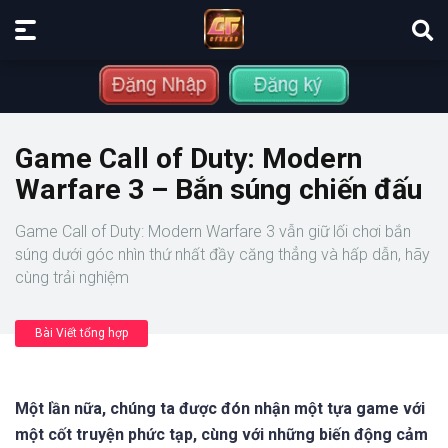
Game Call of Duty: Modern
Warfare 3 – Bắn súng chiến đấu
Game Call of Duty: Modern Warfare 3 vẫn giữ lối chơi bắn
súng dưới góc nhìn thứ nhất đầy căng thẳng và hấp dẫn, hãy
cùng trải nghiệm
Bài Viết tổng hợp
Một lần nữa, chúng ta được đón nhận một tựa game với
một cốt truyện phức tạp, cùng với những biến động cảm