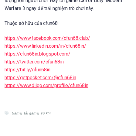
lượng lớn người chơi. Hãy tải game Call of Duty: Modern
Warfare 3 ngay để trải nghiệm trò chơi này.
Thuộc sở hữu của cfun68:
https://www.facebook.com/cfun68.club/
https://www.linkedin.com/in/cfun68in/
https://cfun68in.blogspot.com/
https://twitter.com/cfun68in
https://bit.ly/cfun68in
https://getpocket.com/@cfun68in
https://www.diigo.com/profile/cfun68in
Game
,
tải game
,
vũ khí