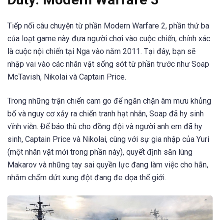
Tiếp nối câu chuyện từ phần Modern Warfare 2, phần thứ ba
của loạt game này đưa người chơi vào cuộc chiến, chính xác
là cuộc nội chiến tại Nga vào năm 2011. Tại đây, bạn sẽ
nhập vai vào các nhân vật sống sót từ phần trước như Soap
McTavish, Nikolai và Captain Price.
Trong những trận chiến cam go để ngăn chặn âm mưu khủng
bố và nguy cơ xảy ra chiến tranh hạt nhân, Soap đã hy sinh
vĩnh viễn. Để báo thù cho đồng đội và người anh em đã hy
sinh, Captain Price và Nikolai, cùng với sự gia nhập của Yuri
(một nhân vật mới trong phần này), quyết định săn lùng
Makarov và những tay sai quyền lực đang làm việc cho hắn,
nhằm chấm dứt xung đột đang đe dọa thế giới.