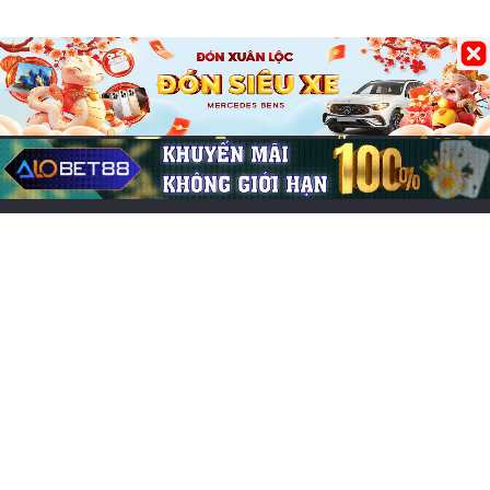
Bài viết mới
Các game online hay nhất, đông người chơi nhất 2026
Chơi game cung đấu mobile: Top 7 lựa chọn cuốn hút
Game đổi thẻ trên iOS hay, trải nghiệm chiến thuật cực
cuốn
Chơi game CF Mobile: Làm chủ chiến trường Crossfire
Legends
Mo thấy nấm mồ đánh lô đề con gì? Điềm báo lành hay
dữ?