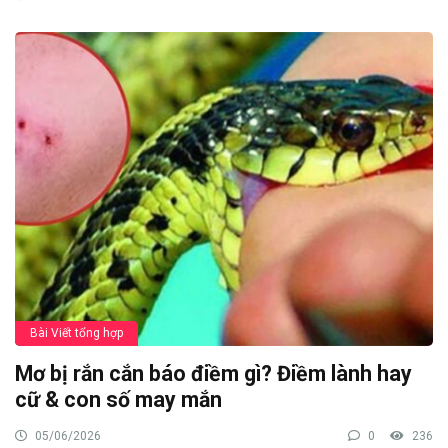
Bài Viết tổng hợp
Mơ bị rắn cắn báo điềm gì? Điềm lành hay
cữ & con số may mắn
05/06/2026
0
236