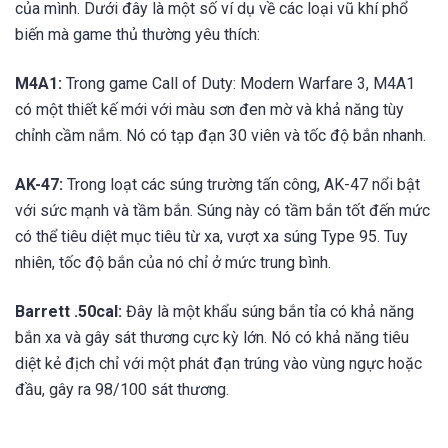
của mình. Dưới đây là một số ví dụ về các loại vũ khí phổ
biến mà game thủ thường yêu thích:
M4A1:
Trong game Call of Duty: Modern Warfare 3, M4A1
có một thiết kế mới với màu sơn đen mờ và khả năng tùy
chỉnh cầm nắm. Nó có tạp đạn 30 viên và tốc độ bắn nhanh.
AK-47:
Trong loạt các súng trường tấn công, AK-47 nổi bật
với sức mạnh và tầm bắn. Súng này có tầm bắn tốt đến mức
có thể tiêu diệt mục tiêu từ xa, vượt xa súng Type 95. Tuy
nhiên, tốc độ bắn của nó chỉ ở mức trung bình.
Barrett .50cal:
Đây là một khẩu súng bắn tỉa có khả năng
bắn xa và gây sát thương cực kỳ lớn. Nó có khả năng tiêu
diệt kẻ địch chỉ với một phát đạn trúng vào vùng ngực hoặc
đầu, gây ra 98/100 sát thương.