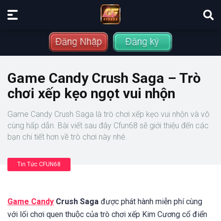
Game Candy Crush Saga – Trò
chơi xếp kẹo ngọt vui nhộn
Game Candy Crush Saga là trò chơi xếp kẹo vui nhộn và vô
cùng hấp dẫn. Bài viết sau đây Cfun68 sẽ giới thiệu đến các
bạn chi tiết hơn về trò chơi này nhé.
Tin Tức CFUN68
Game Candy
Crush Saga
được phát hành miễn phí cùng
với lối chơi quen thuộc của trò chơi xếp Kim Cương cổ điển