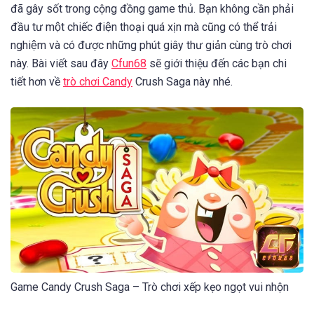
đã gây sốt trong cộng đồng game thủ. Bạn không cần phải
đầu tư một chiếc điện thoại quá xịn mà cũng có thể trải
nghiệm và có được những phút giây thư giản cùng trò chơi
này. Bài viết sau đây
Cfun68
sẽ giới thiệu đến các bạn chi
tiết hơn về
trò chơi Candy
Crush Saga này nhé.
Game Candy Crush Saga – Trò chơi xếp kẹo ngọt vui nhộn