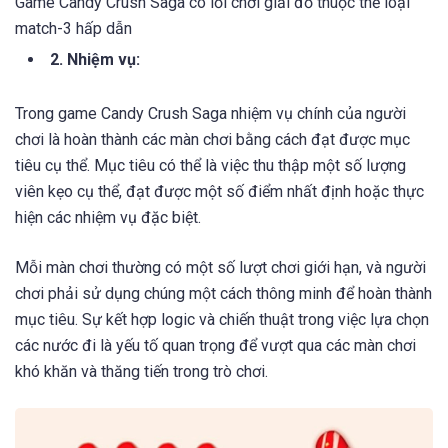
Game Candy Crush Saga có lối chơi giải đố thuộc thể loại
match-3 hấp dẫn
2. Nhiệm vụ:
Trong game Candy Crush Saga nhiệm vụ chính của người
chơi là hoàn thành các màn chơi bằng cách đạt được mục
tiêu cụ thể. Mục tiêu có thể là việc thu thập một số lượng
viên kẹo cụ thể, đạt được một số điểm nhất định hoặc thực
hiện các nhiệm vụ đặc biệt.
Mỗi màn chơi thường có một số lượt chơi giới hạn, và người
chơi phải sử dụng chúng một cách thông minh để hoàn thành
mục tiêu. Sự kết hợp logic và chiến thuật trong việc lựa chọn
các nước đi là yếu tố quan trọng để vượt qua các màn chơi
khó khăn và thăng tiến trong trò chơi.