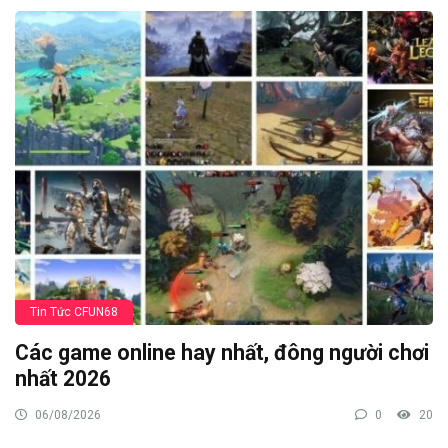
Tin Tức CFUN68
Các game online hay nhất, đông người chơi
nhất 2026
06/08/2026
0
20