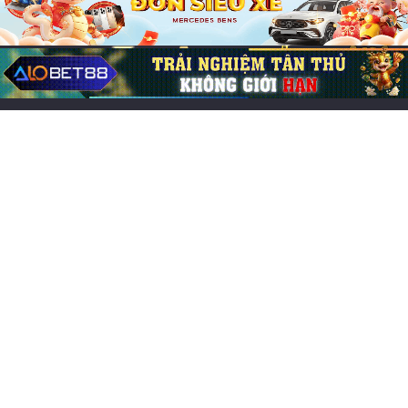
Bài viết mới
Ứng dụng hack game online Android có hiệu quả và an
toàn?
Các game online hay nhất, đông người chơi nhất 2026
Chơi game cung đấu mobile: Top 7 lựa chọn cuốn hút
Game đổi thẻ trên iOS hay, trải nghiệm chiến thuật cực
cuốn
Chơi game CF Mobile: Làm chủ chiến trường Crossfire
Legends