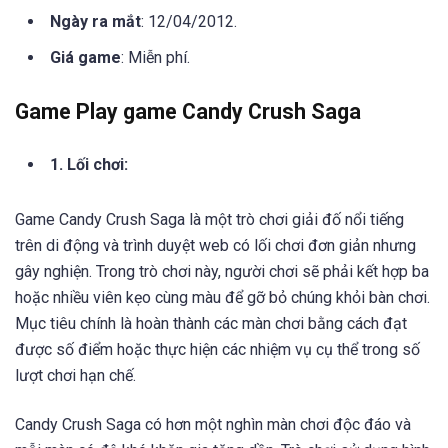
Ngày ra mắt
: 12/04/2012.
Giá game
: Miễn phí.
Game Play game Candy Crush Saga
1. Lối chơi:
Game Candy Crush Saga là một trò chơi giải đố nổi tiếng
trên di động và trình duyệt web có lối chơi đơn giản nhưng
gây nghiện. Trong trò chơi này, người chơi sẽ phải kết hợp ba
hoặc nhiều viên kẹo cùng màu để gỡ bỏ chúng khỏi bàn chơi.
Mục tiêu chính là hoàn thành các màn chơi bằng cách đạt
được số điểm hoặc thực hiện các nhiệm vụ cụ thể trong số
lượt chơi hạn chế.
Candy Crush Saga có hơn một nghìn màn chơi độc đáo và