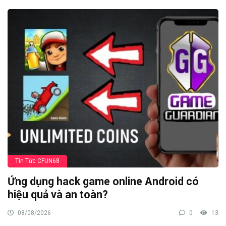
Tin Tức CFUN68
Ứng dụng hack game online Android có
hiệu quả và an toàn?
08/08/2026
0
13