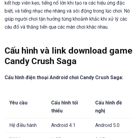
kết hợp viên kẹo, tiếng nổ lớn khi tạo ra các hiệu ứng đặc
biệt, và tiếng nhạc nhẹ nhàng và sôi động trong lúc chơi. Nó
giúp người chơi tận hưởng từng khoảnh khắc khi xử lý các
câu đố và thăng tiến qua các màn chơi khác nhau.
Cấu hình và link download game
Candy Crush Saga
Cấu hình điện thoại Android chơi Candy Crush Saga:
Yêu cầu
Cấu hình tối
Cấu hình đề
thiểu
nghị
Hệ điều hành
Android 4.1
Android 5.0