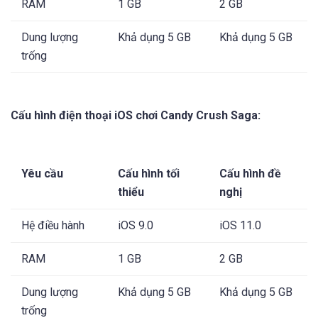
RAM
1 GB
2 GB
Dung lượng
Khả dụng 5 GB
Khả dụng 5 GB
trống
Cấu hình điện thoại iOS chơi Candy Crush Saga:
Yêu cầu
Cấu hình tối
Cấu hình đề
thiểu
nghị
Hệ điều hành
iOS 9.0
iOS 11.0
RAM
1 GB
2 GB
Dung lượng
Khả dụng 5 GB
Khả dụng 5 GB
trống