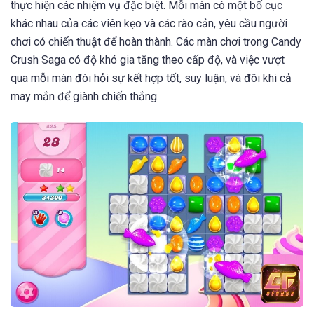
thực hiện các nhiệm vụ đặc biệt. Mỗi màn có một bố cục
khác nhau của các viên kẹo và các rào cản, yêu cầu người
chơi có chiến thuật để hoàn thành. Các màn chơi trong Candy
Crush Saga có độ khó gia tăng theo cấp độ, và việc vượt
qua mỗi màn đòi hỏi sự kết hợp tốt, suy luận, và đôi khi cả
may mắn để giành chiến thắng.