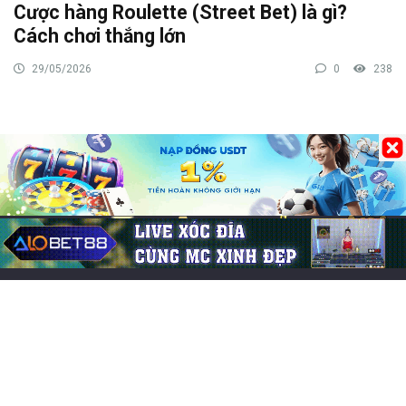
Cược hàng Roulette (Street Bet) là gì?
Cách chơi thắng lớn
29/05/2026
0
238
Bài viết mới
Chơi game cung đấu mobile: Top 7 lựa chọn cuốn hút
Game đổi thẻ trên iOS hay, trải nghiệm chiến thuật cực
cuốn
Chơi game CF Mobile: Làm chủ chiến trường Crossfire
Legends
Mo thấy nấm mồ đánh lô đề con gì? Điềm báo lành hay
dữ?