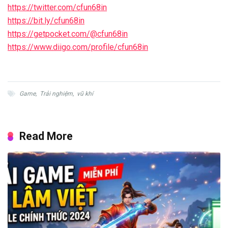
https://twitter.com/cfun68in
https://bit.ly/cfun68in
https://getpocket.com/@cfun68in
https://www.diigo.com/profile/cfun68in
Game
,
Trải nghiệm
,
vũ khí
Read More