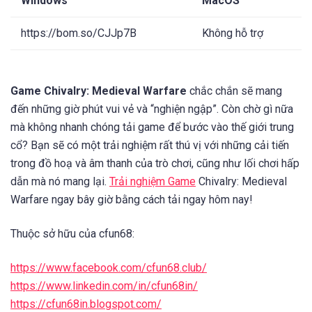
Windows
MacOS
https://bom.so/CJJp7B
Không hỗ trợ
Game Chivalry: Medieval Warfare
chắc chắn sẽ mang
đến những giờ phút vui vẻ và “nghiện ngập”. Còn chờ gì nữa
mà không nhanh chóng tải game để bước vào thế giới trung
cổ? Bạn sẽ có một trải nghiệm rất thú vị với những cải tiến
trong đồ hoạ và âm thanh của trò chơi, cũng như lối chơi hấp
dẫn mà nó mang lại.
Trải nghiệm Game
Chivalry: Medieval
Warfare ngay bây giờ bằng cách tải ngay hôm nay!
Thuộc sở hữu của cfun68:
https://www.facebook.com/cfun68.club/
https://www.linkedin.com/in/cfun68in/
https://cfun68in.blogspot.com/