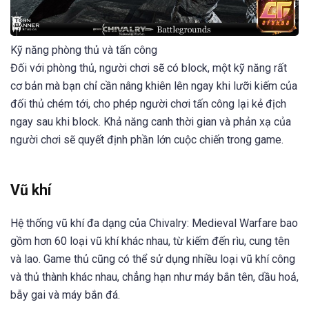
Kỹ năng phòng thủ và tấn công
Đối với phòng thủ, người chơi sẽ có block, một kỹ năng rất
cơ bản mà bạn chỉ cần nâng khiên lên ngay khi lưỡi kiếm của
đối thủ chém tới, cho phép người chơi tấn công lại kẻ địch
ngay sau khi block. Khả năng canh thời gian và phản xạ của
người chơi sẽ quyết định phần lớn cuộc chiến trong game.
Vũ khí
Hệ thống vũ khí đa dạng của Chivalry: Medieval Warfare bao
gồm hơn 60 loại vũ khí khác nhau, từ kiếm đến rìu, cung tên
và lao. Game thủ cũng có thể sử dụng nhiều loại vũ khí công
và thủ thành khác nhau, chẳng hạn như máy bắn tên, dầu hoả,
bẫy gai và máy bắn đá.