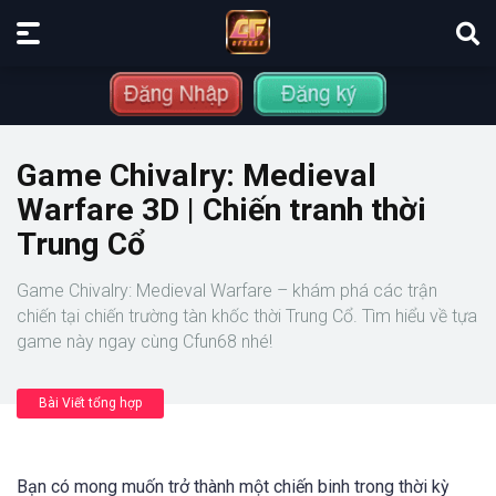
Game Chivalry: Medieval
Warfare 3D | Chiến tranh thời
Trung Cổ
Game Chivalry: Medieval Warfare – khám phá các trận
chiến tại chiến trường tàn khốc thời Trung Cổ. Tìm hiểu về tựa
game này ngay cùng Cfun68 nhé!
Bài Viết tổng hợp
Bạn có mong muốn trở thành một chiến binh trong thời kỳ