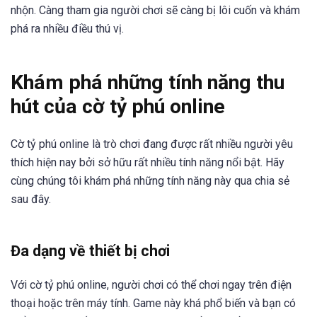
nhộn. Càng tham gia người chơi sẽ càng bị lôi cuốn và khám
phá ra nhiều điều thú vị.
Khám phá những tính năng thu
hút của cờ tỷ phú online
Cờ tỷ phú online là trò chơi đang được rất nhiều người yêu
thích hiện nay bởi sở hữu rất nhiều tính năng nổi bật. Hãy
cùng chúng tôi khám phá những tính năng này qua chia sẻ
sau đây.
Đa dạng về thiết bị chơi
Với cờ tỷ phú online, người chơi có thể chơi ngay trên điện
thoại hoặc trên máy tính. Game này khá phổ biến và bạn có