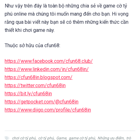
Như vậy trên đây là toàn bộ những chia sẻ về game cờ tỷ
phú online mà chúng tôi muốn mang đến cho bạn. Hi vọng
rằng qua bài viết này bạn sẽ có thêm những kiến thức cần
thiết khi chơi game này.
Thuộc sở hữu của cfun68:
https://www.facebook.com/cfun68.club/
https://www.linkedin.com/in/cfun68in/
https://cfun68in.blogspot.com/
https://twitter.com/cfun68in
https://bit.ly/cfun68in
https://getpocket.com/@cfun68in
https://www.diigo.com/profile/cfun68in
chơi cờ tỷ phú
,
cờ tỷ phú
,
Game
,
game cờ tỷ phú
,
Những ưu điểm
,
trò