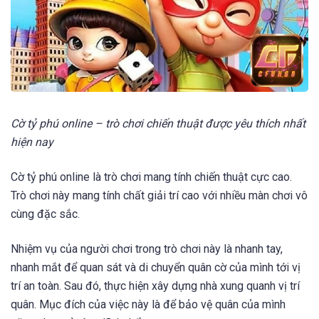
Cờ tỷ phú online – trò chơi chiến thuật được yêu thích nhất
hiện nay
Cờ tỷ phú online là trò chơi mang tính chiến thuật cực cao.
Trò chơi này mang tính chất giải trí cao với nhiều màn chơi vô
cùng đặc sắc.
Nhiệm vụ của người chơi trong trò chơi này là nhanh tay,
nhanh mắt để quan sát và di chuyển quân cờ của mình tới vị
trí an toàn. Sau đó, thực hiện xây dựng nhà xung quanh vị trí
quân. Mục đích của việc này là để bảo vệ quân của mình