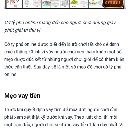
Cờ tỷ phú online mang đến cho người chơi những giây
phút giải trí thú vị
Cờ tỷ phú online được biết đến là trò chơi rất khó để dành
chiến thắng. Chính vì vậy người chơi nên tham khảo một số
mẹo được đúc kết từ những người chơi giỏi để có thêm kiến
thức cần thiết. Sau đây sẽ là một số mẹo để chơi cờ tỷ phú
online.
Mẹo vay tiền
Trước khi quyết định vay tiền để mua đất, người chơi cần
phải xem xét thật kỹ trước khi vay. Theo luật chơi thì mỗi
một trận đấu, người chơi sẽ được vay tiền 1 lần duy nhất. Vì