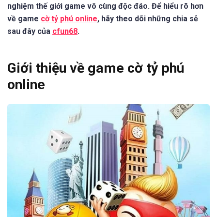
nghiệm thế giới game vô cùng độc đáo. Để hiểu rõ hơn
về game
cờ tỷ phú online
, hãy theo dõi những chia sẻ
sau đây của
cfun68
.
Giới thiệu về game cờ tỷ phú
online