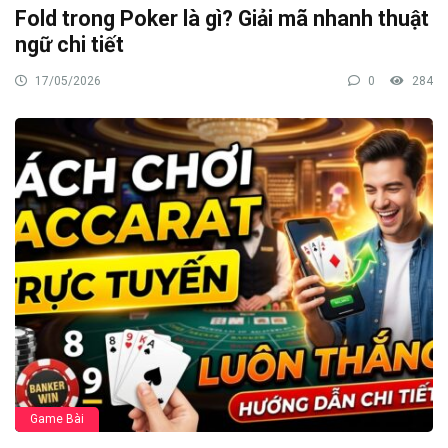
Fold trong Poker là gì? Giải mã nhanh thuật
ngữ chi tiết
17/05/2026
0
284
Game Bài