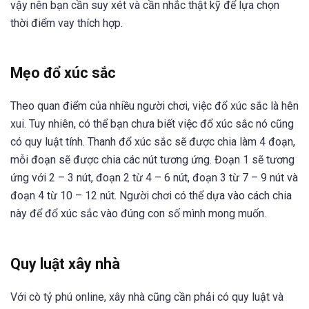
vậy nên bạn cần suy xét và cần nhắc thật kỹ để lựa chọn
thời điểm vay thích hợp.
Mẹo đổ xúc sắc
Theo quan điểm của nhiều người chơi, việc đổ xúc sắc là hên
xui. Tuy nhiên, có thể bạn chưa biết việc đổ xúc sắc nó cũng
có quy luật tính. Thanh đổ xúc sắc sẽ được chia làm 4 đoạn,
mỗi đoạn sẽ được chia các nút tương ứng. Đoạn 1 sẽ tương
ứng với 2 – 3 nút, đoạn 2 từ 4 – 6 nút, đoạn 3 từ 7 – 9 nút và
đoạn 4 từ 10 – 12 nút. Người chơi có thể dựa vào cách chia
này để đổ xúc sắc vào đúng con số mình mong muốn.
Quy luật xây nhà
Với cò tỷ phú online, xây nhà cũng cần phải có quy luật và