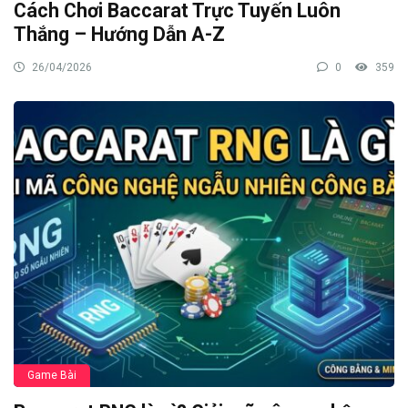
Cách Chơi Baccarat Trực Tuyến Luôn
Thắng – Hướng Dẫn A-Z
26/04/2026
0
359
Game Bài